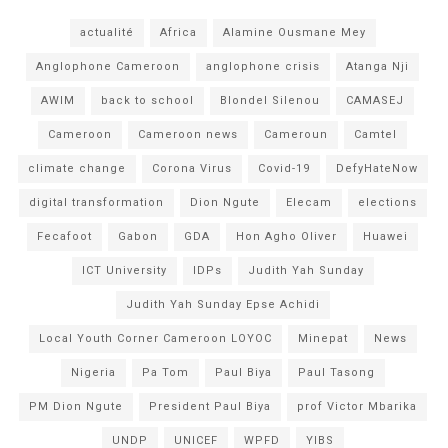
actualité
Africa
Alamine Ousmane Mey
Anglophone Cameroon
anglophone crisis
Atanga Nji
AWIM
back to school
Blondel Silenou
CAMASEJ
Cameroon
Cameroon news
Cameroun
Camtel
climate change
Corona Virus
Covid-19
DefyHateNow
digital transformation
Dion Ngute
Elecam
elections
Fecafoot
Gabon
GDA
Hon Agho Oliver
Huawei
ICT University
IDPs
Judith Yah Sunday
Judith Yah Sunday Epse Achidi
Local Youth Corner Cameroon LOYOC
Minepat
News
Nigeria
Pa Tom
Paul Biya
Paul Tasong
PM Dion Ngute
President Paul Biya
prof Victor Mbarika
UNDP
UNICEF
WPFD
YIBS