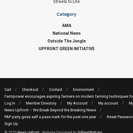
Streets to Life
Category
AMA
National News
Outside The Jungle
UPFRONT GREEN INITIATIVE
Cart
Checkout
Contact
Environment
Farmpower encourages aspiring farmers on modern farming techniques fo
Log In
Member Directory
My Account
My account
My
News Upfront – We Break Beyond the Breaking News
PAP party gives self a pass mark for the past one year
Reset Passwor
Sign Up
© 2020
News Upfront
- Website Designed by
SoftestWeb Inc
.