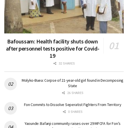
Bafoussam: Health facility shuts down
after personnel tests positive for Covid-
19
32 SHARES
Molyko-Buea: Corpse of 21-year-old girl found in Decomposing
State
26 SHARES
Fon Commits to Dissolve Seperatist Fighters From Territory
0 SHARES
Yaounde: Bafanji community raises over 29 MFCFA for Fon’s