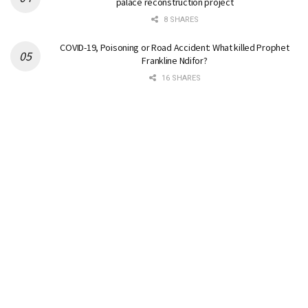
palace reconstruction project
8 SHARES
COVID-19, Poisoning or Road Accident: What killed Prophet
Frankline Ndifor?
16 SHARES