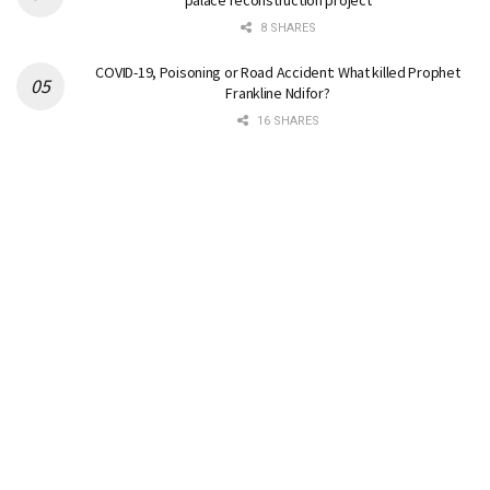
palace reconstruction project
8 SHARES
COVID-19, Poisoning or Road Accident: What killed Prophet
Frankline Ndifor?
16 SHARES