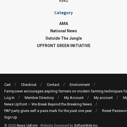
Keku
Category
AMA
National News
Outside The Jungle
UPFRONT GREEN INITIATIVE
Cart
Checkout
Contact
Environment
Farmpower encourages aspiring farmers on modern farming techniques fo
Log In
Member Directory
My Account
My account
My
News Upfront – We Break Beyond the Breaking News
PAP party gives self a pass mark for the past one year
Reset Passwor
Sign Up
© 2020
News Upfront
- Website Designed by
SoftestWeb Inc
.