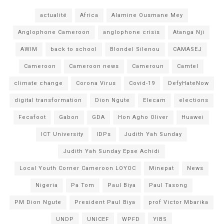
actualité
Africa
Alamine Ousmane Mey
Anglophone Cameroon
anglophone crisis
Atanga Nji
AWIM
back to school
Blondel Silenou
CAMASEJ
Cameroon
Cameroon news
Cameroun
Camtel
climate change
Corona Virus
Covid-19
DefyHateNow
digital transformation
Dion Ngute
Elecam
elections
Fecafoot
Gabon
GDA
Hon Agho Oliver
Huawei
ICT University
IDPs
Judith Yah Sunday
Judith Yah Sunday Epse Achidi
Local Youth Corner Cameroon LOYOC
Minepat
News
Nigeria
Pa Tom
Paul Biya
Paul Tasong
PM Dion Ngute
President Paul Biya
prof Victor Mbarika
UNDP
UNICEF
WPFD
YIBS