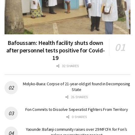
Bafoussam: Health facility shuts down
after personnel tests positive for Covid-
19
32 SHARES
Molyko-Buea: Corpse of 21-year-old girl found in Decomposing
State
26 SHARES
Fon Commits to Dissolve Seperatist Fighters From Territory
0 SHARES
Yaounde: Bafanji community raises over 29 MFCFA for Fon’s