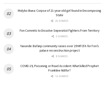
Molyko-Buea: Corpse of 21-year-old girl found in Decomposing
State
26 SHARES
Fon Commits to Dissolve Seperatist Fighters From Territory
0 SHARES
Yaounde: Bafanji community raises over 29 MFCFA for Fon’s
palace reconstruction project
8 SHARES
COVID-19, Poisoning or Road Accident: What killed Prophet
Frankline Ndifor?
16 SHARES