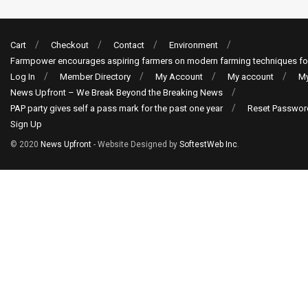
Cart
Checkout
Contact
Environment
Farmpower encourages aspiring farmers on modern farming techniques fo
Log In
Member Directory
My Account
My account
My
News Upfront – We Break Beyond the Breaking News
PAP party gives self a pass mark for the past one year
Reset Passwor
Sign Up
© 2020
News Upfront
- Website Designed by
SoftestWeb Inc
.