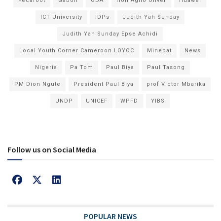
Fecafoot
Gabon
GDA
Hon Agho Oliver
Huawei
ICT University
IDPs
Judith Yah Sunday
Judith Yah Sunday Epse Achidi
Local Youth Corner Cameroon LOYOC
Minepat
News
Nigeria
Pa Tom
Paul Biya
Paul Tasong
PM Dion Ngute
President Paul Biya
prof Victor Mbarika
UNDP
UNICEF
WPFD
YIBS
Follow us on Social Media
POPULAR NEWS