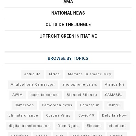
AMA
NATIONAL NEWS
OUTSIDE THE JUNGLE
UPFRONT GREEN INITIATIVE
BROWSE BY TOPICS
actualité
Africa
Alamine Ousmane Mey
Anglophone Cameroon
anglophone crisis
Atanga Nji
AWIM
back to school
Blondel Silenou
CAMASEJ
Cameroon
Cameroon news
Cameroun
Camtel
climate change
Corona Virus
Covid-19
DefyHateNow
digital transformation
Dion Ngute
Elecam
elections