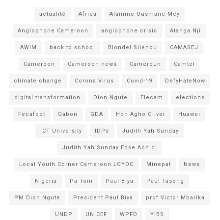
actualité
Africa
Alamine Ousmane Mey
Anglophone Cameroon
anglophone crisis
Atanga Nji
AWIM
back to school
Blondel Silenou
CAMASEJ
Cameroon
Cameroon news
Cameroun
Camtel
climate change
Corona Virus
Covid-19
DefyHateNow
digital transformation
Dion Ngute
Elecam
elections
Fecafoot
Gabon
GDA
Hon Agho Oliver
Huawei
ICT University
IDPs
Judith Yah Sunday
Judith Yah Sunday Epse Achidi
Local Youth Corner Cameroon LOYOC
Minepat
News
Nigeria
Pa Tom
Paul Biya
Paul Tasong
PM Dion Ngute
President Paul Biya
prof Victor Mbarika
UNDP
UNICEF
WPFD
YIBS