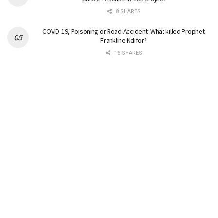
8 SHARES
COVID-19, Poisoning or Road Accident: What killed Prophet
Frankline Ndifor?
16 SHARES