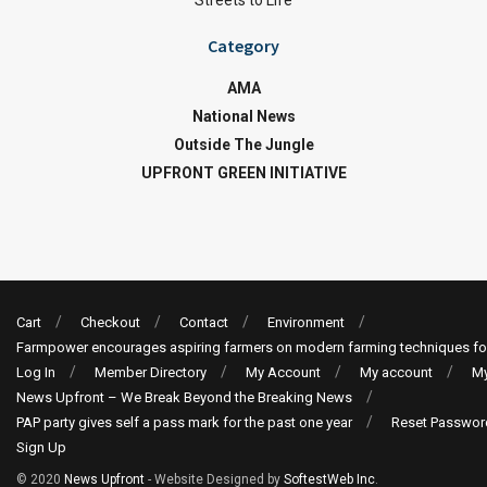
Streets to Life
Category
AMA
National News
Outside The Jungle
UPFRONT GREEN INITIATIVE
Cart
Checkout
Contact
Environment
Farmpower encourages aspiring farmers on modern farming techniques fo
Log In
Member Directory
My Account
My account
My
News Upfront – We Break Beyond the Breaking News
PAP party gives self a pass mark for the past one year
Reset Passwor
Sign Up
© 2020
News Upfront
- Website Designed by
SoftestWeb Inc
.