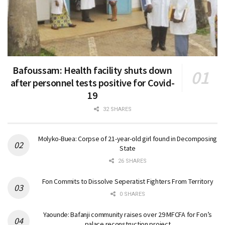
Bafoussam: Health facility shuts down
after personnel tests positive for Covid-
19
32 SHARES
Molyko-Buea: Corpse of 21-year-old girl found in Decomposing
State
26 SHARES
Fon Commits to Dissolve Seperatist Fighters From Territory
0 SHARES
Yaounde: Bafanji community raises over 29 MFCFA for Fon’s
palace reconstruction project