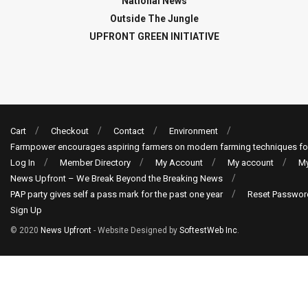
National News
Outside The Jungle
UPFRONT GREEN INITIATIVE
Cart
Checkout
Contact
Environment
Farmpower encourages aspiring farmers on modern farming techniques fo
Log In
Member Directory
My Account
My account
My
News Upfront – We Break Beyond the Breaking News
PAP party gives self a pass mark for the past one year
Reset Passwor
Sign Up
© 2020
News Upfront
- Website Designed by
SoftestWeb Inc
.