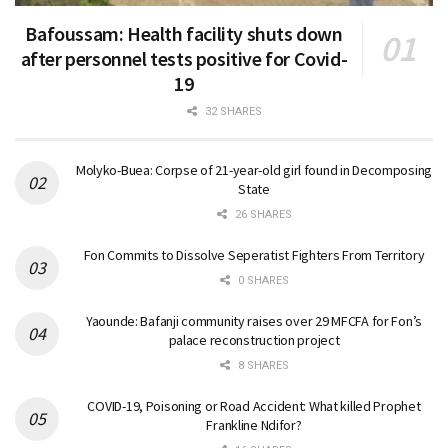
Bafoussam: Health facility shuts down
after personnel tests positive for Covid-
19
32 SHARES
Molyko-Buea: Corpse of 21-year-old girl found in Decomposing
State
26 SHARES
Fon Commits to Dissolve Seperatist Fighters From Territory
0 SHARES
Yaounde: Bafanji community raises over 29 MFCFA for Fon’s
palace reconstruction project
8 SHARES
COVID-19, Poisoning or Road Accident: What killed Prophet
Frankline Ndifor?