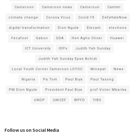
Cameroon
Cameroon news
Cameroun
Camtel
climate change
Corona Virus
Covid-19
DefyHateNow
digital transformation
Dion Ngute
Elecam
elections
Fecafoot
Gabon
GDA
Hon Agho Oliver
Huawei
ICT University
IDPs
Judith Yah Sunday
Judith Yah Sunday Epse Achidi
Local Youth Corner Cameroon LOYOC
Minepat
News
Nigeria
Pa Tom
Paul Biya
Paul Tasong
PM Dion Ngute
President Paul Biya
prof Victor Mbarika
UNDP
UNICEF
WPFD
YIBS
Follow us on Social Media