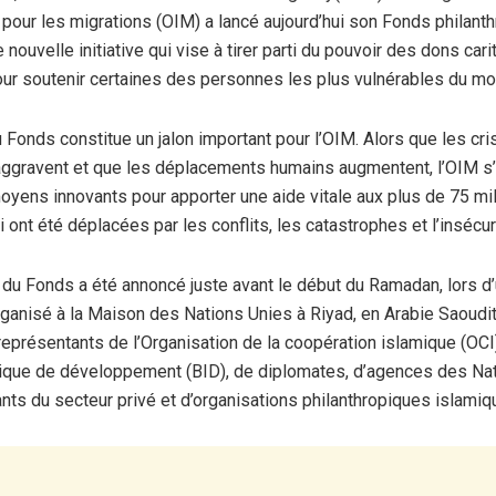
e pour les migrations (OIM) a lancé aujourd’hui son Fonds philant
 nouvelle initiative qui vise à tirer parti du pouvoir des dons cari
ur soutenir certaines des personnes les plus vulnérables du m
u Fonds constitue un jalon important pour l’OIM. Alors que les cr
ggravent et que les déplacements humains augmentent, l’OIM s
oyens innovants pour apporter une aide vitale aux plus de 75 mi
 ont été déplacées par les conflits, les catastrophes et l’insécu
du Fonds a été annoncé juste avant le début du Ramadan, lors d
anisé à la Maison des Nations Unies à Riyad, en Arabie Saoudit
eprésentants de l’Organisation de la coopération islamique (OCI)
ique de développement (BID), de diplomates, d’agences des Nat
nts du secteur privé et d’organisations philanthropiques islami