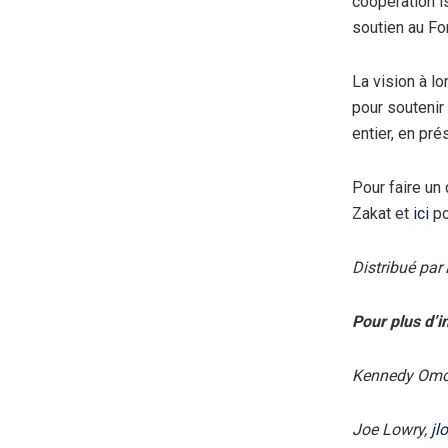
coopération is
soutien au Fon
La vision à l
pour souteni
entier, en pré
Pour faire un
Zakat et
ici
po
Distribué par
Pour plus d’i
Kennedy Omo
Joe Lowry,
jl