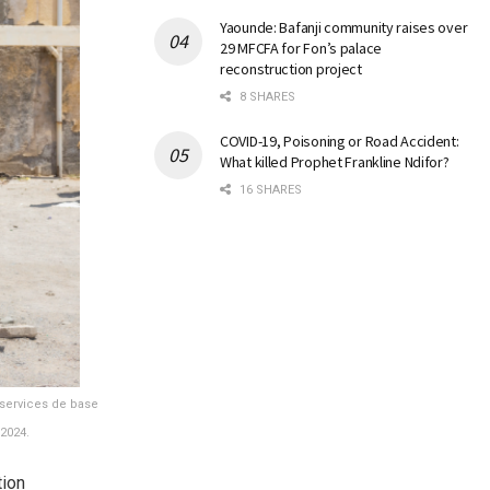
Yaounde: Bafanji community raises over
29 MFCFA for Fon’s palace
reconstruction project
8 SHARES
COVID-19, Poisoning or Road Accident:
What killed Prophet Frankline Ndifor?
16 SHARES
services de base
 2024.
tion