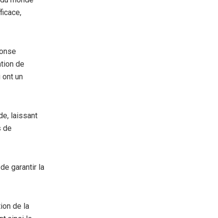
ficace,
ponse
ation de
 ont un
e, laissant
s de
de garantir la
ion de la