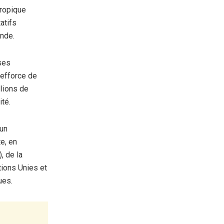
hropique
tatifs
onde.
ises
’efforce de
llions de
rité.
’un
e, en
, de la
ions Unies et
ques.