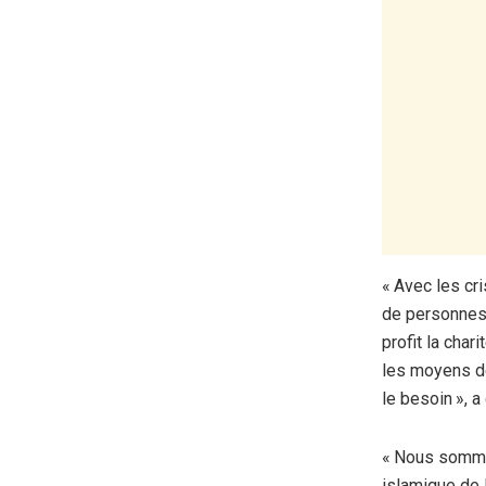
« Avec les cr
de personnes 
profit la cha
les moyens de
le besoin », 
« Nous sommes
islamique de