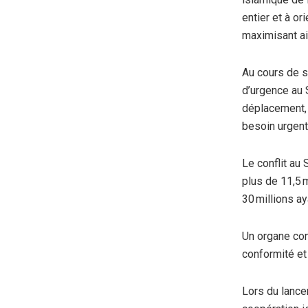
entier et à or
maximisant ain
Au cours de s
d’urgence au 
déplacement,
besoin urgent
Le conflit au
plus de 11,5 
30 millions a
Un organe con
conformité et
Lors du lance