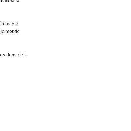
t ainsi le
t durable
 le monde
les dons de la