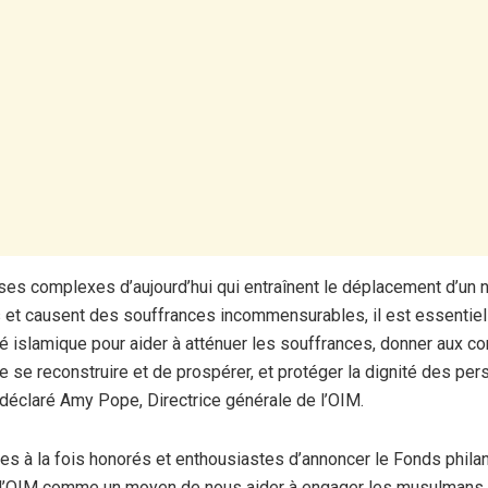
ises complexes d’aujourd’hui qui entraînent le déplacement d’un
et causent des souffrances incommensurables, il est essentiel
rité islamique pour aider à atténuer les souffrances, donner aux
 se reconstruire et de prospérer, et protéger la dignité des pe
a déclaré Amy Pope, Directrice générale de l’OIM.
 à la fois honorés et enthousiastes d’annoncer le Fonds phila
 l’OIM comme un moyen de nous aider à engager les musulman