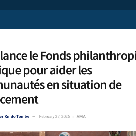
 lance le Fonds philanthro
ique pour aider les
nautés en situation de
acement
er Kindo Tombe
February 27, 2025
in
AMA