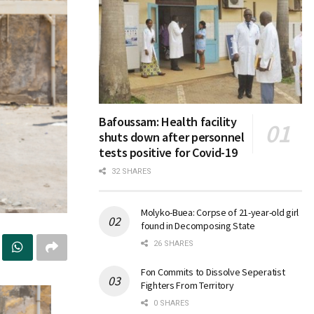
Bafoussam: Health facility
shuts down after personnel
tests positive for Covid-19
32 SHARES
Molyko-Buea: Corpse of 21-year-old girl
found in Decomposing State
26 SHARES
Fon Commits to Dissolve Seperatist
Fighters From Territory
0 SHARES