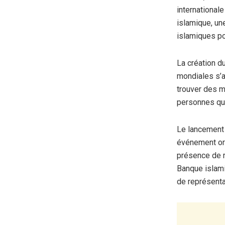
international
islamique, une
islamiques po
La création d
mondiales s’a
trouver des m
personnes qui
Le lancement 
événement org
présence de r
Banque islam
de représenta