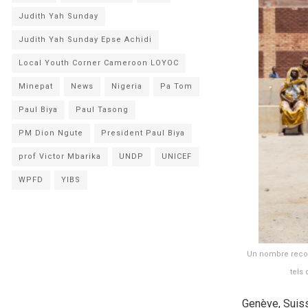
Judith Yah Sunday
Judith Yah Sunday Epse Achidi
Local Youth Corner Cameroon LOYOC
Minepat
News
Nigeria
Pa Tom
Paul Biya
Paul Tasong
PM Dion Ngute
President Paul Biya
prof Victor Mbarika
UNDP
UNICEF
WPFD
YIBS
Un nombre recor
tels 
Genève, Suiss