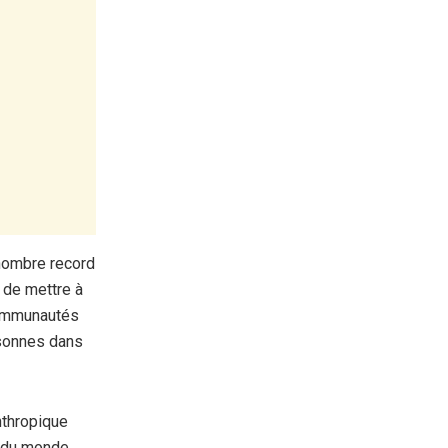
 nombre record
 de mettre à
 communautés
rsonnes dans
nthropique
s du monde