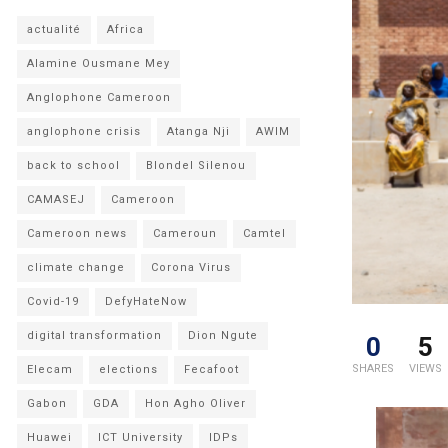
actualité
Africa
Alamine Ousmane Mey
Anglophone Cameroon
anglophone crisis
Atanga Nji
AWIM
back to school
Blondel Silenou
CAMASEJ
Cameroon
Cameroon news
Cameroun
Camtel
climate change
Corona Virus
Covid-19
DefyHateNow
digital transformation
Dion Ngute
0
5
SHARES
VIEWS
Elecam
elections
Fecafoot
Gabon
GDA
Hon Agho Oliver
Huawei
ICT University
IDPs