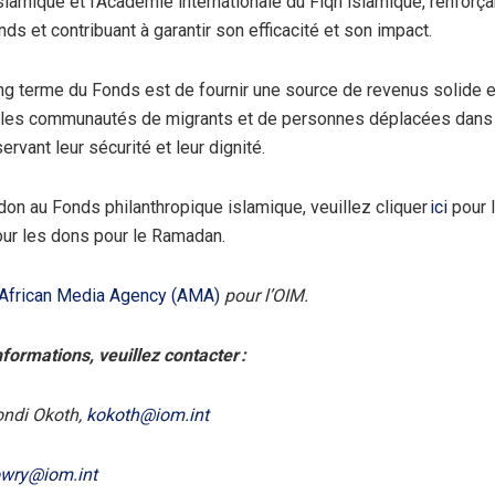
lamique et l’Académie internationale du Fiqh islamique, renforçan
ds et contribuant à garantir son efficacité et son impact.
ong terme du Fonds est de fournir une source de revenus solide e
r les communautés de migrants et de personnes déplacées dans
servant leur sécurité et leur dignité.
 don au Fonds philanthropique islamique, veuillez cliquer
ici
pour 
ur les dons pour le Ramadan.
African Media Agency (AMA)
pour l’OIM.
nformations, veuillez contacter :
ndi Okoth,
kokoth@iom.int
owry@iom.int