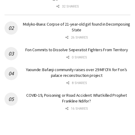
32 SHARES
Molyko-Buea: Corpse of 21-year-old girl found in Decomposing
State
26 SHARES
Fon Commits to Dissolve Seperatist Fighters From Territory
0 SHARES
Yaounde: Bafanji community raises over 29 MFCFA for Fon’s
palace reconstruction project
8 SHARES
COVID-19, Poisoning or Road Accident: What killed Prophet
Frankline Ndifor?
16 SHARES