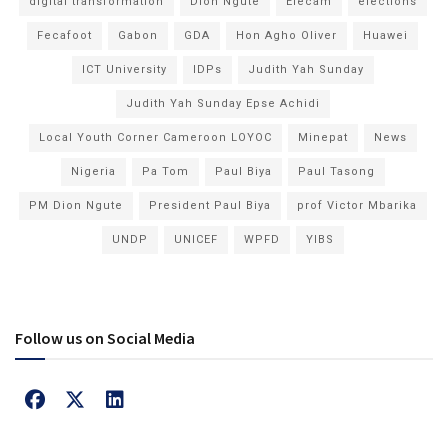
digital transformation
Dion Ngute
Elecam
elections
Fecafoot
Gabon
GDA
Hon Agho Oliver
Huawei
ICT University
IDPs
Judith Yah Sunday
Judith Yah Sunday Epse Achidi
Local Youth Corner Cameroon LOYOC
Minepat
News
Nigeria
Pa Tom
Paul Biya
Paul Tasong
PM Dion Ngute
President Paul Biya
prof Victor Mbarika
UNDP
UNICEF
WPFD
YIBS
Follow us on Social Media