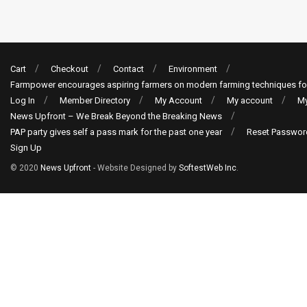
Cart
Checkout
Contact
Environment
Farmpower encourages aspiring farmers on modern farming techniques fo
Log In
Member Directory
My Account
My account
My
News Upfront – We Break Beyond the Breaking News
PAP party gives self a pass mark for the past one year
Reset Passwor
Sign Up
© 2020
News Upfront
- Website Designed by
SoftestWeb Inc
.