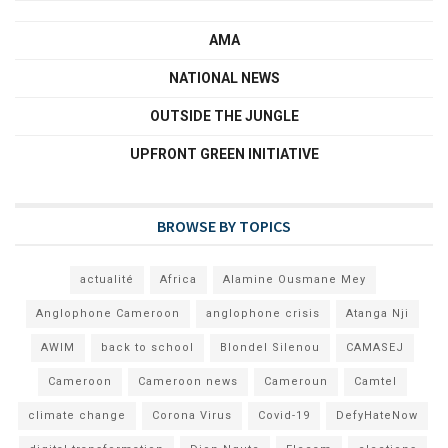
AMA
NATIONAL NEWS
OUTSIDE THE JUNGLE
UPFRONT GREEN INITIATIVE
BROWSE BY TOPICS
actualité
Africa
Alamine Ousmane Mey
Anglophone Cameroon
anglophone crisis
Atanga Nji
AWIM
back to school
Blondel Silenou
CAMASEJ
Cameroon
Cameroon news
Cameroun
Camtel
climate change
Corona Virus
Covid-19
DefyHateNow