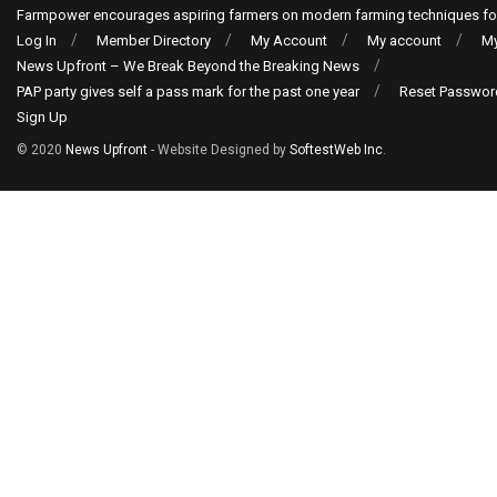
Farmpower encourages aspiring farmers on modern farming techniques fo
Log In
Member Directory
My Account
My account
My
News Upfront – We Break Beyond the Breaking News
PAP party gives self a pass mark for the past one year
Reset Passwor
Sign Up
© 2020
News Upfront
- Website Designed by
SoftestWeb Inc
.