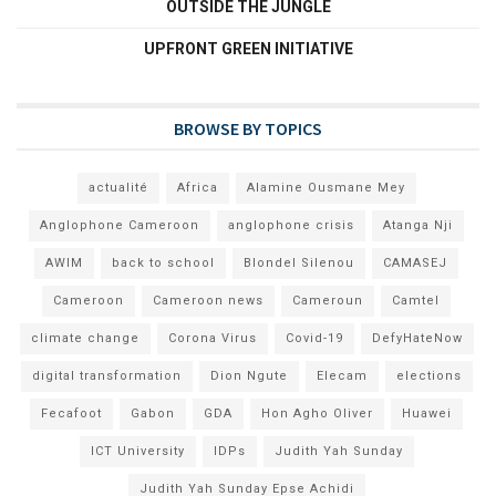
OUTSIDE THE JUNGLE
UPFRONT GREEN INITIATIVE
BROWSE BY TOPICS
actualité
Africa
Alamine Ousmane Mey
Anglophone Cameroon
anglophone crisis
Atanga Nji
AWIM
back to school
Blondel Silenou
CAMASEJ
Cameroon
Cameroon news
Cameroun
Camtel
climate change
Corona Virus
Covid-19
DefyHateNow
digital transformation
Dion Ngute
Elecam
elections
Fecafoot
Gabon
GDA
Hon Agho Oliver
Huawei
ICT University
IDPs
Judith Yah Sunday
Judith Yah Sunday Epse Achidi