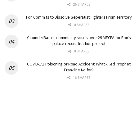
26 SHARES
Fon Commits to Dissolve Seperatist Fighters From Territory
0 SHARES
Yaounde: Bafanji community raises over 29 MFCFA for Fon’s
palace reconstruction project
8 SHARES
COVID-19, Poisoning or Road Accident: What killed Prophet
Frankline Ndifor?
16 SHARES