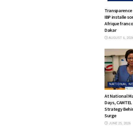
Transparence 
IBP installe s
Afrique franc
Dakar
AUGUST 6, 202
NATIONAL N
At National 
Days, CAMTEL 
Strategy Behi
Surge
JUNE 25, 2026