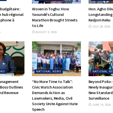
budgétaire :
Woven in Toghu: How
Hon. Agho Oli
on hub régional
Yaoundé’s Cultural
Longstanding 
ophone à
Marathon Brought Streets
Kedjom Keku
to Life
JULY 28, 2026
6
AUGUST 3, 2026
EWS
NATIONAL NEWS
NATIONAL N
Management
“No More Time to Talk”:
Beyond Polio:
Boss Outlines
Civic Watch Association
Newly Inaugur
nd Revenue
Demands Action as
New Standards
Lawmakers, Media, Civil
Surveillance
Society Unite Against Hate
JUNE 14, 2026
Speech