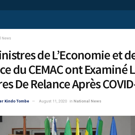
al News
inistres de L’Economie et d
ce du CEMAC ont Examiné L
es De Relance Après COVID
er Kindo Tombe
August 11, 2020
in
National News