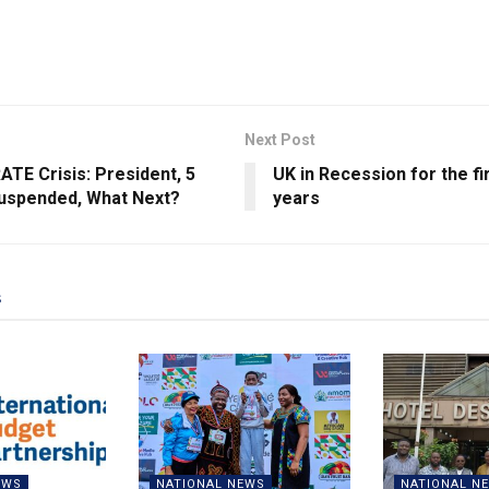
Next Post
TE Crisis: President, 5
UK in Recession for the fir
uspended, What Next?
years
s
EWS
NATIONAL NEWS
NATIONAL N