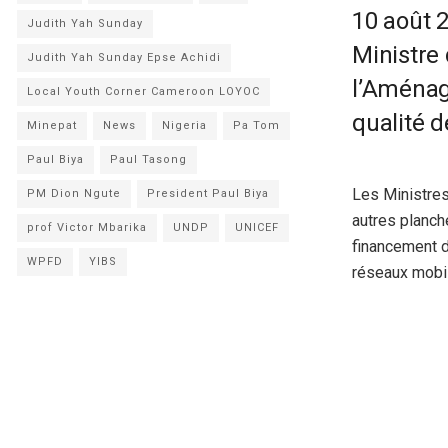
10 août 
Judith Yah Sunday
Ministre 
Judith Yah Sunday Epse Achidi
l’Aménag
Local Youth Corner Cameroon LOYOC
qualité d
Minepat
News
Nigeria
Pa Tom
Paul Biya
Paul Tasong
Les Ministre
PM Dion Ngute
President Paul Biya
autres planch
prof Victor Mbarika
UNDP
UNICEF
financement d
WPFD
YIBS
réseaux mobi