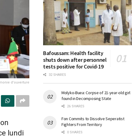
Bafoussam: Health facility
shuts down after personnel
tests positive for Covid-19
32 SHARES
monie d'ouverture
Molyko-Buea: Corpse of 21-year-old girl
found in Decomposing State
26 SHARES
Fon Commits to Dissolve Seperatist
ion
Fighters From Territory
ce lundi
0 SHARES