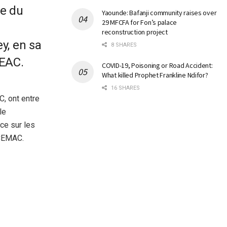
ce du
Yaounde: Bafanji community raises over
29 MFCFA for Fon’s palace
reconstruction project
y, en sa
8 SHARES
UEAC.
COVID-19, Poisoning or Road Accident:
What killed Prophet Frankline Ndifor?
16 SHARES
, ont entre
le
ce sur les
 CEMAC.