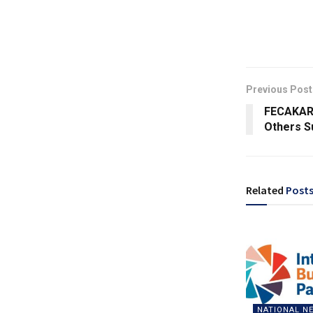
Previous Post
FECAKARA
Others S
Related
Post
NATIONAL N