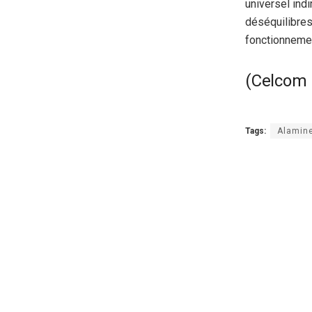
universel ind
déséquilibre
fonctionneme
(Celcom
Tags:
Alamin