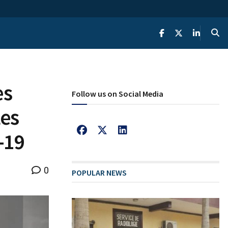
es
Follow us on Social Media
es
-19
0
POPULAR NEWS