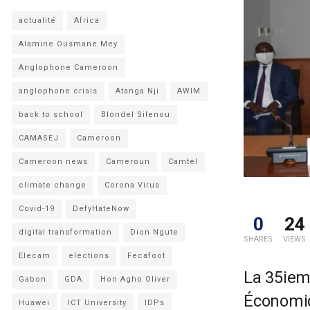
actualité
Africa
Alamine Ousmane Mey
Anglophone Cameroon
anglophone crisis
Atanga Nji
AWIM
back to school
Blondel Silenou
CAMASEJ
Cameroon
Cameroon news
Cameroun
Camtel
climate change
Corona Virus
Covid-19
DefyHateNow
0
24
digital transformation
Dion Ngute
SHARES
VIEWS
Elecam
elections
Fecafoot
La 35iem
Gabon
GDA
Hon Agho Oliver
Économiq
Huawei
ICT University
IDPs