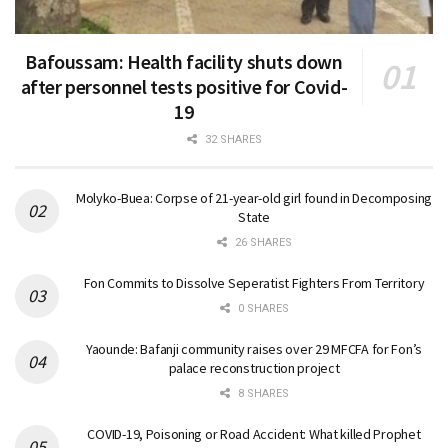
Bafoussam: Health facility shuts down
after personnel tests positive for Covid-
19
32 SHARES
Molyko-Buea: Corpse of 21-year-old girl found in Decomposing
State
26 SHARES
Fon Commits to Dissolve Seperatist Fighters From Territory
0 SHARES
Yaounde: Bafanji community raises over 29 MFCFA for Fon’s
palace reconstruction project
8 SHARES
COVID-19, Poisoning or Road Accident: What killed Prophet