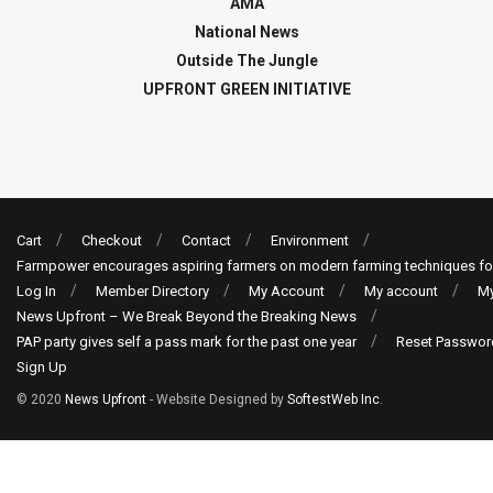
AMA
National News
Outside The Jungle
UPFRONT GREEN INITIATIVE
Cart
Checkout
Contact
Environment
Farmpower encourages aspiring farmers on modern farming techniques fo
Log In
Member Directory
My Account
My account
My
News Upfront – We Break Beyond the Breaking News
PAP party gives self a pass mark for the past one year
Reset Passwor
Sign Up
© 2020
News Upfront
- Website Designed by
SoftestWeb Inc
.