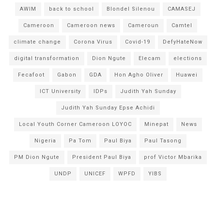
AWIM
back to school
Blondel Silenou
CAMASEJ
Cameroon
Cameroon news
Cameroun
Camtel
climate change
Corona Virus
Covid-19
DefyHateNow
digital transformation
Dion Ngute
Elecam
elections
Fecafoot
Gabon
GDA
Hon Agho Oliver
Huawei
ICT University
IDPs
Judith Yah Sunday
Judith Yah Sunday Epse Achidi
Local Youth Corner Cameroon LOYOC
Minepat
News
Nigeria
Pa Tom
Paul Biya
Paul Tasong
PM Dion Ngute
President Paul Biya
prof Victor Mbarika
UNDP
UNICEF
WPFD
YIBS