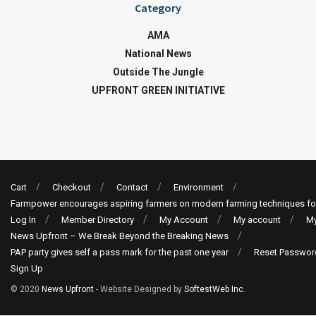
Category
AMA
National News
Outside The Jungle
UPFRONT GREEN INITIATIVE
Cart
Checkout
Contact
Environment
Farmpower encourages aspiring farmers on modern farming techniques fo
Log In
Member Directory
My Account
My account
My
News Upfront – We Break Beyond the Breaking News
PAP party gives self a pass mark for the past one year
Reset Passwor
Sign Up
© 2020
News Upfront
- Website Designed by
SoftestWeb Inc
.