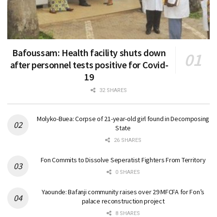
Bafoussam: Health facility shuts down
after personnel tests positive for Covid-
19
32 SHARES
Molyko-Buea: Corpse of 21-year-old girl found in Decomposing
State
26 SHARES
Fon Commits to Dissolve Seperatist Fighters From Territory
0 SHARES
Yaounde: Bafanji community raises over 29 MFCFA for Fon’s
palace reconstruction project
8 SHARES