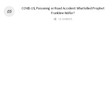
COVID-19, Poisoning or Road Accident: What killed Prophet
Frankline Ndifor?
16 SHARES