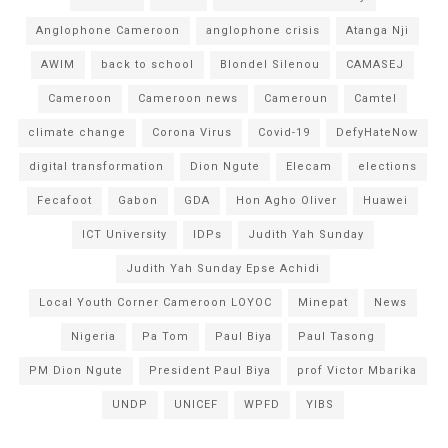
Anglophone Cameroon
anglophone crisis
Atanga Nji
AWIM
back to school
Blondel Silenou
CAMASEJ
Cameroon
Cameroon news
Cameroun
Camtel
climate change
Corona Virus
Covid-19
DefyHateNow
digital transformation
Dion Ngute
Elecam
elections
Fecafoot
Gabon
GDA
Hon Agho Oliver
Huawei
ICT University
IDPs
Judith Yah Sunday
Judith Yah Sunday Epse Achidi
Local Youth Corner Cameroon LOYOC
Minepat
News
Nigeria
Pa Tom
Paul Biya
Paul Tasong
PM Dion Ngute
President Paul Biya
prof Victor Mbarika
UNDP
UNICEF
WPFD
YIBS