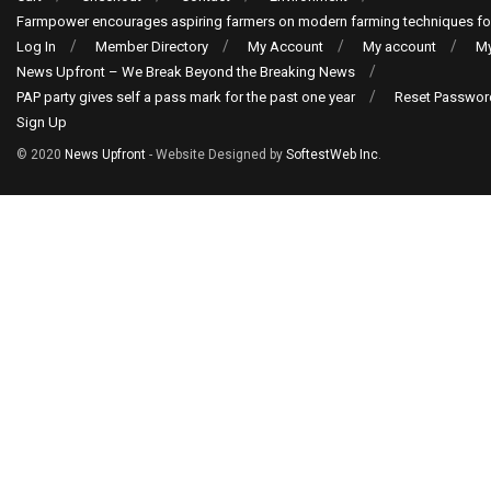
Farmpower encourages aspiring farmers on modern farming techniques fo
Log In
Member Directory
My Account
My account
My
News Upfront – We Break Beyond the Breaking News
PAP party gives self a pass mark for the past one year
Reset Passwor
Sign Up
© 2020
News Upfront
- Website Designed by
SoftestWeb Inc
.