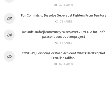
26 SHARES
Fon Commits to Dissolve Seperatist Fighters From Territory
0 SHARES
Yaounde: Bafanji community raises over 29 MFCFA for Fon’s
palace reconstruction project
8 SHARES
COVID-19, Poisoning or Road Accident: What killed Prophet
Frankline Ndifor?
16 SHARES