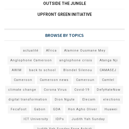
OUTSIDE THE JUNGLE
UPFRONT GREEN INITIATIVE
BROWSE BY TOPICS
actualité
Africa
Alamine Ousmane Mey
Anglophone Cameroon
anglophone crisis
Atanga Nji
AWIM
back to school
Blondel Silenou
CAMASEJ
Cameroon
Cameroon news
Cameroun
Camtel
climate change
Corona Virus
Covid-19
DefyHateNow
digital transformation
Dion Ngute
Elecam
elections
Fecafoot
Gabon
GDA
Hon Agho Oliver
Huawei
ICT University
IDPs
Judith Yah Sunday
Judith Yah Sunday Epse Achidi