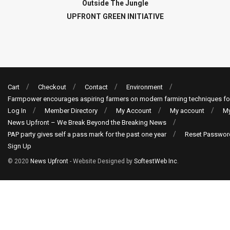
Outside The Jungle
UPFRONT GREEN INITIATIVE
Cart
Checkout
Contact
Environment
Farmpower encourages aspiring farmers on modern farming techniques fo
Log In
Member Directory
My Account
My account
My
News Upfront – We Break Beyond the Breaking News
PAP party gives self a pass mark for the past one year
Reset Passwor
Sign Up
© 2020
News Upfront
- Website Designed by
SoftestWeb Inc
.