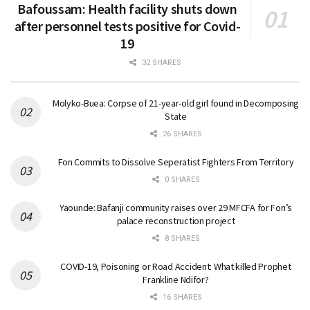
Bafoussam: Health facility shuts down
after personnel tests positive for Covid-
19
32 SHARES
Molyko-Buea: Corpse of 21-year-old girl found in Decomposing
State
26 SHARES
Fon Commits to Dissolve Seperatist Fighters From Territory
0 SHARES
Yaounde: Bafanji community raises over 29 MFCFA for Fon’s
palace reconstruction project
8 SHARES
COVID-19, Poisoning or Road Accident: What killed Prophet
Frankline Ndifor?
16 SHARES