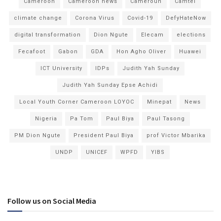
Cameroon
Cameroon news
Cameroun
Camtel
climate change
Corona Virus
Covid-19
DefyHateNow
digital transformation
Dion Ngute
Elecam
elections
Fecafoot
Gabon
GDA
Hon Agho Oliver
Huawei
ICT University
IDPs
Judith Yah Sunday
Judith Yah Sunday Epse Achidi
Local Youth Corner Cameroon LOYOC
Minepat
News
Nigeria
Pa Tom
Paul Biya
Paul Tasong
PM Dion Ngute
President Paul Biya
prof Victor Mbarika
UNDP
UNICEF
WPFD
YIBS
Follow us on Social Media