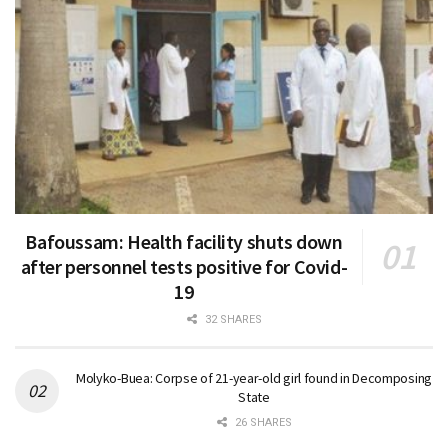
Bafoussam: Health facility shuts down
after personnel tests positive for Covid-
19
32 SHARES
Molyko-Buea: Corpse of 21-year-old girl found in Decomposing
State
26 SHARES