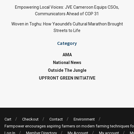
Empowering Local Voices: JVE Cameroon Equips CSOs,
Communicators Ahead of COP 31
Woven in Toghu: How Yaoundé’s Cultural Marathon Brought
Streets to Life
Category
AMA
National News
Outside The Jungle
UPFRONT GREEN INITIATIVE
Cart
Checkout
Contact
Environment
Farmpower encourages aspiring farmers on modern farming techniques fo
Log In
Member Directory
My Account
My account
My