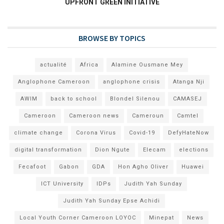
UPFRONT GREEN INITIATIVE
BROWSE BY TOPICS
actualité
Africa
Alamine Ousmane Mey
Anglophone Cameroon
anglophone crisis
Atanga Nji
AWIM
back to school
Blondel Silenou
CAMASEJ
Cameroon
Cameroon news
Cameroun
Camtel
climate change
Corona Virus
Covid-19
DefyHateNow
digital transformation
Dion Ngute
Elecam
elections
Fecafoot
Gabon
GDA
Hon Agho Oliver
Huawei
ICT University
IDPs
Judith Yah Sunday
Judith Yah Sunday Epse Achidi
Local Youth Corner Cameroon LOYOC
Minepat
News