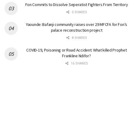
Fon Commits to Dissolve Seperatist Fighters From Territory
0 SHARES
Yaounde: Bafanji community raises over 29 MFCFA for Fon’s
palace reconstruction project
8 SHARES
COVID-19, Poisoning or Road Accident: What killed Prophet
Frankline Ndifor?
16 SHARES