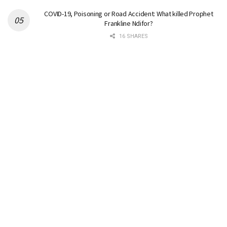
COVID-19, Poisoning or Road Accident: What killed Prophet
Frankline Ndifor?
16 SHARES