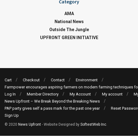
Category
AMA
National News
Outside The Jungle
UPFRONT GREEN INITIATIVE
Cart
Checkout
Contact
Environment
Farmpower encourages aspiring farmers on modern farming techniques fo
Log In
Member Directory
My Account
My account
My
News Upfront – We Break Beyond the Breaking News
PAP party gives self a pass mark for the past one year
Reset Passwor
Sign Up
© 2020
News Upfront
- Website Designed by
SoftestWeb Inc
.