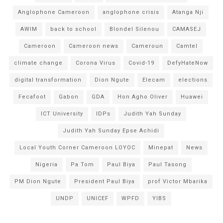
Anglophone Cameroon
anglophone crisis
Atanga Nji
AWIM
back to school
Blondel Silenou
CAMASEJ
Cameroon
Cameroon news
Cameroun
Camtel
climate change
Corona Virus
Covid-19
DefyHateNow
digital transformation
Dion Ngute
Elecam
elections
Fecafoot
Gabon
GDA
Hon Agho Oliver
Huawei
ICT University
IDPs
Judith Yah Sunday
Judith Yah Sunday Epse Achidi
Local Youth Corner Cameroon LOYOC
Minepat
News
Nigeria
Pa Tom
Paul Biya
Paul Tasong
PM Dion Ngute
President Paul Biya
prof Victor Mbarika
UNDP
UNICEF
WPFD
YIBS