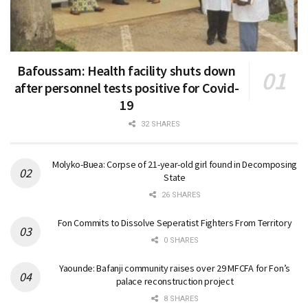
Bafoussam: Health facility shuts down
after personnel tests positive for Covid-
19
32 SHARES
Molyko-Buea: Corpse of 21-year-old girl found in Decomposing
State
26 SHARES
Fon Commits to Dissolve Seperatist Fighters From Territory
0 SHARES
Yaounde: Bafanji community raises over 29 MFCFA for Fon’s
palace reconstruction project
8 SHARES