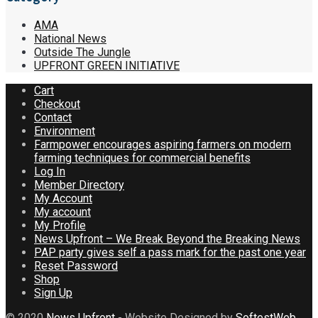
AMA
National News
Outside The Jungle
UPFRONT GREEN INITIATIVE
Cart
Checkout
Contact
Environment
Farmpower encourages aspiring farmers on modern
farming techniques for commercial benefits
Log In
Member Directory
My Account
My account
My Profile
News Upfront – We Break Beyond the Breaking News
PAP party gives self a pass mark for the past one year
Reset Password
Shop
Sign Up
© 2020
News Upfront
- Website Designed by
SoftestWeb