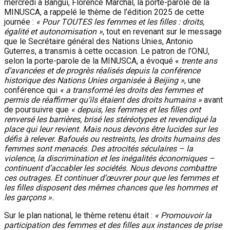
mercredi à Bangui, Florence Marchal, la porte-parole de la
MINUSCA, a rappelé le thème de l’édition 2025 de cette
journée :
« Pour TOUTES les femmes et les filles : droits,
égalité et autonomisation »
, tout en revenant sur le message
que le Secrétaire général des Nations Unies, Antonio
Guterres, a transmis à cette occasion. Le patron de l’ONU,
selon la porte-parole de la MINUSCA, a évoqué «
trente ans
d’avancées et de progrès réalisés depuis la conférence
historique des Nations Unies organisée à Beijing »
, une
conférence qui
« a transformé les droits des femmes et
permis de réaffirmer qu’ils étaient des droits humains »
avant
de poursuivre que
« depuis, les femmes et les filles ont
renversé les barrières, brisé les stéréotypes et revendiqué la
place qui leur revient. Mais nous devons être lucides sur les
défis à relever. Bafoués ou restreints, les droits humains des
femmes sont menacés. Des atrocités séculaires – la
violence, la discrimination et les inégalités économiques –
continuent d’accabler les sociétés. Nous devons combattre
ces outrages. Et continuer d’œuvrer pour que les femmes et
les filles disposent des mêmes chances que les hommes et
les garçons ».
Sur le plan national, le thème retenu était :
« Promouvoir la
participation des femmes et des filles aux instances de prise