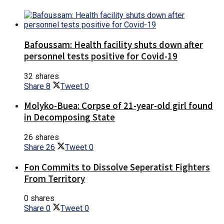
Bafoussam: Health facility shuts down after
personnel tests positive for Covid-19
32 shares
Share
8
Tweet
0
Molyko-Buea: Corpse of 21-year-old girl found
in Decomposing State
26 shares
Share
26
Tweet
0
Fon Commits to Dissolve Seperatist Fighters
From Territory
0 shares
Share
0
Tweet
0