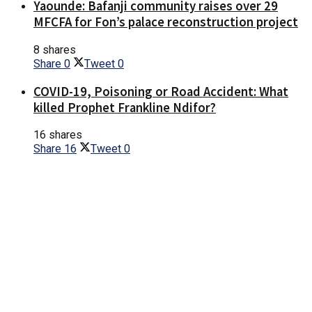
Yaounde: Bafanji community raises over 29
MFCFA for Fon’s palace reconstruction project
8 shares
Share
0
Tweet
0
COVID-19, Poisoning or Road Accident: What
killed Prophet Frankline Ndifor?
16 shares
Share
16
Tweet
0