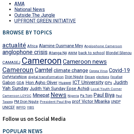
AMA
National News
Outside The Jungle
UPFRONT GREEN INITIATIVE
BROWSE BY TOPICS
actualité
Alamine Ousmane Mey
Africa
Anglophone Cameroon
anglophone crisis
Atanga Nji
back to school
Blondel Silenou
AWIM
Cameroon
Cameroon news
CAMASEJ
Cameroun
Camtel
climate change
Covid-19
Corona Virus
DefyHateNow
digital transformation
Dion Ngute
Elecam
elections
Fecafoot
ICT University
Judith
Gabon
Hon Agho Oliver
GDA
IDPs
Huawei
Yah Sunday
Judith Yah Sunday Epse Achidi
Local Youth Corner
News
Paul Biya
Minepat
Pa Tom
Cameroon LOYOC
Nigeria
Paul
prof Victor Mbarika
PM Dion Ngute
UNDP
Tasong
President Paul Biya
UNICEF
WPFD
YIBS
Follow us on Social Media
POPULAR NEWS