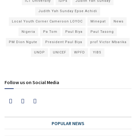
ICT University
IDPs
Judith Yah Sunday
Judith Yah Sunday Epse Achidi
Local Youth Corner Cameroon LOYOC
Minepat
News
Nigeria
Pa Tom
Paul Biya
Paul Tasong
PM Dion Ngute
President Paul Biya
prof Victor Mbarika
UNDP
UNICEF
WPFD
YIBS
Follow us on Social Media
POPULAR NEWS