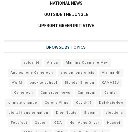
NATIONAL NEWS
OUTSIDE THE JUNGLE
UPFRONT GREEN INITIATIVE
BROWSE BY TOPICS
actualité
Africa
Alamine Ousmane Mey
Anglophone Cameroon
anglophone crisis
Atanga Nji
AWIM
back to school
Blondel Silenou
CAMASEJ
Cameroon
Cameroon news
Cameroun
Camtel
climate change
Corona Virus
Covid-19
DefyHateNow
digital transformation
Dion Ngute
Elecam
elections
Fecafoot
Gabon
GDA
Hon Agho Oliver
Huawei