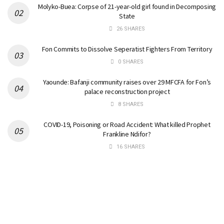
Molyko-Buea: Corpse of 21-year-old girl found in Decomposing
State
26 SHARES
Fon Commits to Dissolve Seperatist Fighters From Territory
0 SHARES
Yaounde: Bafanji community raises over 29 MFCFA for Fon’s
palace reconstruction project
8 SHARES
COVID-19, Poisoning or Road Accident: What killed Prophet
Frankline Ndifor?
16 SHARES