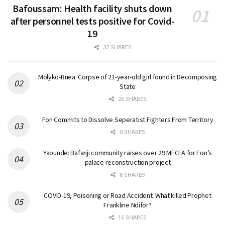
Bafoussam: Health facility shuts down
after personnel tests positive for Covid-
19
32 SHARES
Molyko-Buea: Corpse of 21-year-old girl found in Decomposing
State
26 SHARES
Fon Commits to Dissolve Seperatist Fighters From Territory
0 SHARES
Yaounde: Bafanji community raises over 29 MFCFA for Fon’s
palace reconstruction project
8 SHARES
COVID-19, Poisoning or Road Accident: What killed Prophet
Frankline Ndifor?
16 SHARES