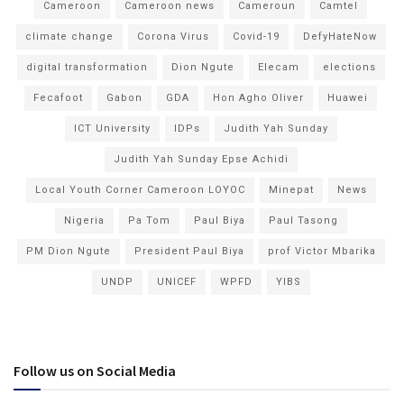
Cameroon
Cameroon news
Cameroun
Camtel
climate change
Corona Virus
Covid-19
DefyHateNow
digital transformation
Dion Ngute
Elecam
elections
Fecafoot
Gabon
GDA
Hon Agho Oliver
Huawei
ICT University
IDPs
Judith Yah Sunday
Judith Yah Sunday Epse Achidi
Local Youth Corner Cameroon LOYOC
Minepat
News
Nigeria
Pa Tom
Paul Biya
Paul Tasong
PM Dion Ngute
President Paul Biya
prof Victor Mbarika
UNDP
UNICEF
WPFD
YIBS
Follow us on Social Media