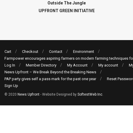
Outside The Jungle
UPFRONT GREEN INITIATIVE
Cart
Checkout
Contact
Environment
Farmpower encourages aspiring farmers on modern farming techniques fo
Log In
Member Directory
My Account
My account
My
News Upfront – We Break Beyond the Breaking News
PAP party gives self a pass mark for the past one year
Reset Passwor
Sign Up
© 2020
News Upfront
- Website Designed by
SoftestWeb Inc
.