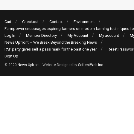
Cart
Checkout
Contact
Environment
Farmpower encourages aspiring farmers on modern farming techniques fo
Log In
Member Directory
My Account
My account
My
News Upfront – We Break Beyond the Breaking News
PAP party gives self a pass mark for the past one year
Reset Passwor
Sign Up
© 2020
News Upfront
- Website Designed by
SoftestWeb Inc
.