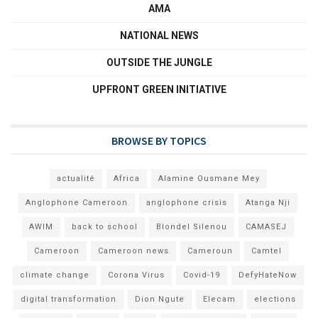
AMA
NATIONAL NEWS
OUTSIDE THE JUNGLE
UPFRONT GREEN INITIATIVE
BROWSE BY TOPICS
actualité
Africa
Alamine Ousmane Mey
Anglophone Cameroon
anglophone crisis
Atanga Nji
AWIM
back to school
Blondel Silenou
CAMASEJ
Cameroon
Cameroon news
Cameroun
Camtel
climate change
Corona Virus
Covid-19
DefyHateNow
digital transformation
Dion Ngute
Elecam
elections