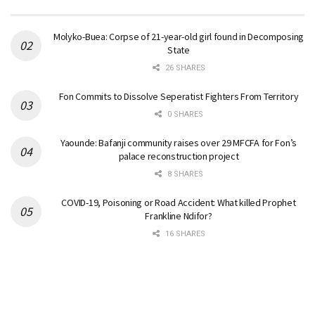
Molyko-Buea: Corpse of 21-year-old girl found in Decomposing
State
26 SHARES
Fon Commits to Dissolve Seperatist Fighters From Territory
0 SHARES
Yaounde: Bafanji community raises over 29 MFCFA for Fon’s
palace reconstruction project
8 SHARES
COVID-19, Poisoning or Road Accident: What killed Prophet
Frankline Ndifor?
16 SHARES