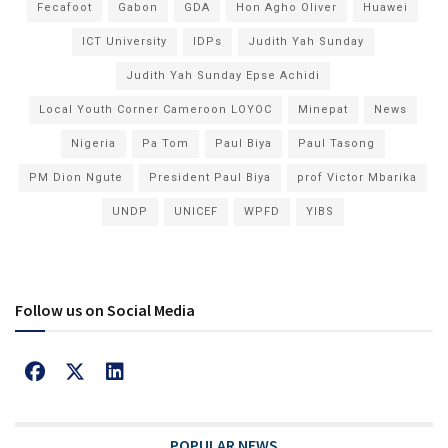
Fecafoot
Gabon
GDA
Hon Agho Oliver
Huawei
ICT University
IDPs
Judith Yah Sunday
Judith Yah Sunday Epse Achidi
Local Youth Corner Cameroon LOYOC
Minepat
News
Nigeria
Pa Tom
Paul Biya
Paul Tasong
PM Dion Ngute
President Paul Biya
prof Victor Mbarika
UNDP
UNICEF
WPFD
YIBS
Follow us on Social Media
POPULAR NEWS