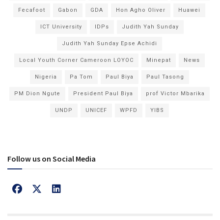
Fecafoot
Gabon
GDA
Hon Agho Oliver
Huawei
ICT University
IDPs
Judith Yah Sunday
Judith Yah Sunday Epse Achidi
Local Youth Corner Cameroon LOYOC
Minepat
News
Nigeria
Pa Tom
Paul Biya
Paul Tasong
PM Dion Ngute
President Paul Biya
prof Victor Mbarika
UNDP
UNICEF
WPFD
YIBS
Follow us on Social Media