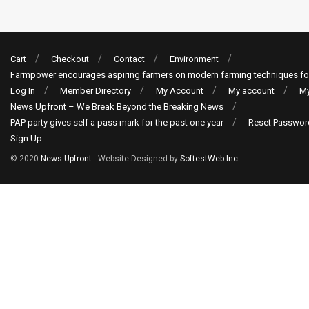
Cart
Checkout
Contact
Environment
Farmpower encourages aspiring farmers on modern farming techniques fo
Log In
Member Directory
My Account
My account
My
News Upfront – We Break Beyond the Breaking News
PAP party gives self a pass mark for the past one year
Reset Passwor
Sign Up
© 2020
News Upfront
- Website Designed by
SoftestWeb Inc
.