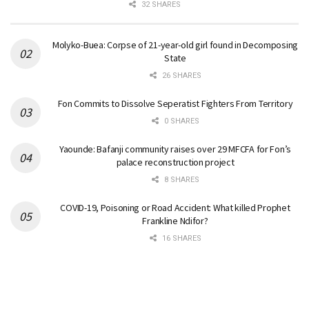
32 SHARES
Molyko-Buea: Corpse of 21-year-old girl found in Decomposing
State
26 SHARES
Fon Commits to Dissolve Seperatist Fighters From Territory
0 SHARES
Yaounde: Bafanji community raises over 29 MFCFA for Fon’s
palace reconstruction project
8 SHARES
COVID-19, Poisoning or Road Accident: What killed Prophet
Frankline Ndifor?
16 SHARES