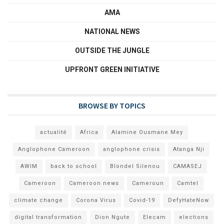
AMA
NATIONAL NEWS
OUTSIDE THE JUNGLE
UPFRONT GREEN INITIATIVE
BROWSE BY TOPICS
actualité
Africa
Alamine Ousmane Mey
Anglophone Cameroon
anglophone crisis
Atanga Nji
AWIM
back to school
Blondel Silenou
CAMASEJ
Cameroon
Cameroon news
Cameroun
Camtel
climate change
Corona Virus
Covid-19
DefyHateNow
digital transformation
Dion Ngute
Elecam
elections