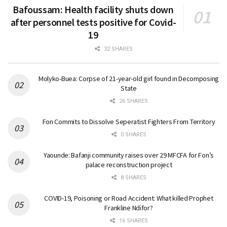
Bafoussam: Health facility shuts down
after personnel tests positive for Covid-
19
32 SHARES
Molyko-Buea: Corpse of 21-year-old girl found in Decomposing
State
26 SHARES
Fon Commits to Dissolve Seperatist Fighters From Territory
0 SHARES
Yaounde: Bafanji community raises over 29 MFCFA for Fon’s
palace reconstruction project
8 SHARES
COVID-19, Poisoning or Road Accident: What killed Prophet
Frankline Ndifor?
16 SHARES