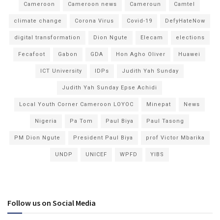
Cameroon
Cameroon news
Cameroun
Camtel
climate change
Corona Virus
Covid-19
DefyHateNow
digital transformation
Dion Ngute
Elecam
elections
Fecafoot
Gabon
GDA
Hon Agho Oliver
Huawei
ICT University
IDPs
Judith Yah Sunday
Judith Yah Sunday Epse Achidi
Local Youth Corner Cameroon LOYOC
Minepat
News
Nigeria
Pa Tom
Paul Biya
Paul Tasong
PM Dion Ngute
President Paul Biya
prof Victor Mbarika
UNDP
UNICEF
WPFD
YIBS
Follow us on Social Media