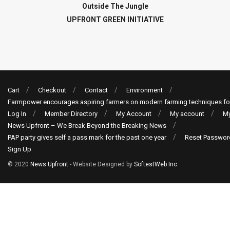
Outside The Jungle
UPFRONT GREEN INITIATIVE
Cart
Checkout
Contact
Environment
Farmpower encourages aspiring farmers on modern farming techniques fo
Log In
Member Directory
My Account
My account
My
News Upfront – We Break Beyond the Breaking News
PAP party gives self a pass mark for the past one year
Reset Passwor
Sign Up
© 2020
News Upfront
- Website Designed by
SoftestWeb Inc
.