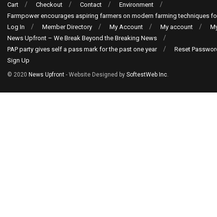
Cart
Checkout
Contact
Environment
Farmpower encourages aspiring farmers on modern farming techniques fo
Log In
Member Directory
My Account
My account
My
News Upfront – We Break Beyond the Breaking News
PAP party gives self a pass mark for the past one year
Reset Passwor
Sign Up
© 2020
News Upfront
- Website Designed by
SoftestWeb Inc
.