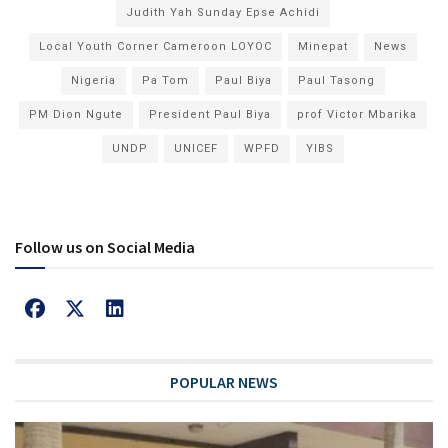
Judith Yah Sunday Epse Achidi
Local Youth Corner Cameroon LOYOC
Minepat
News
Nigeria
Pa Tom
Paul Biya
Paul Tasong
PM Dion Ngute
President Paul Biya
prof Victor Mbarika
UNDP
UNICEF
WPFD
YIBS
Follow us on Social Media
POPULAR NEWS