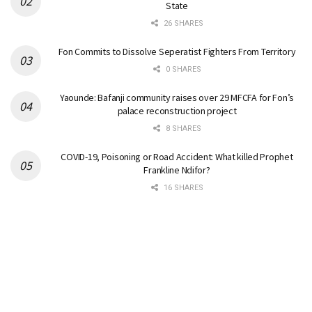
State
26 SHARES
Fon Commits to Dissolve Seperatist Fighters From Territory
0 SHARES
Yaounde: Bafanji community raises over 29 MFCFA for Fon’s
palace reconstruction project
8 SHARES
COVID-19, Poisoning or Road Accident: What killed Prophet
Frankline Ndifor?
16 SHARES