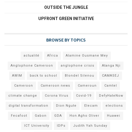
OUTSIDE THE JUNGLE
UPFRONT GREEN INITIATIVE
BROWSE BY TOPICS
actualité
Africa
Alamine Ousmane Mey
Anglophone Cameroon
anglophone crisis
Atanga Nji
AWIM
back to school
Blondel Silenou
CAMASEJ
Cameroon
Cameroon news
Cameroun
Camtel
climate change
Corona Virus
Covid-19
DefyHateNow
digital transformation
Dion Ngute
Elecam
elections
Fecafoot
Gabon
GDA
Hon Agho Oliver
Huawei
ICT University
IDPs
Judith Yah Sunday