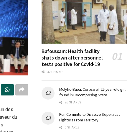
Bafoussam: Health facility
shuts down after personnel
tests positive for Covid-19
32 SHARES
Molyko-Buea: Corpse of 21-year-old girl
found in Decomposing State
26 SHARES
’un des
Fon Commits to Dissolve Seperatist
faveur du
Fighters From Territory
es
0 SHARES