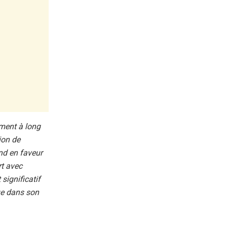
ement à long
ion de
ond en faveur
rt avec
ignificatif
que dans son