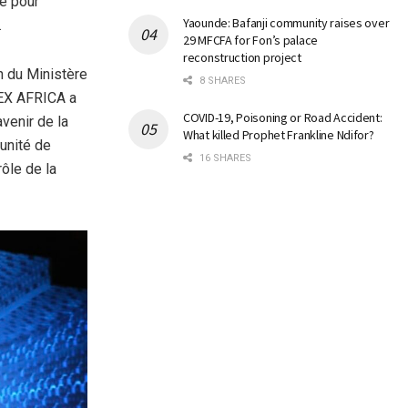
té pour
Yaounde: Bafanji community raises over
.
29 MFCFA for Fon’s palace
reconstruction project
n du Ministère
8 SHARES
TEX AFRICA a
COVID-19, Poisoning or Road Accident:
venir de la
What killed Prophet Frankline Ndifor?
tunité de
16 SHARES
rôle de la