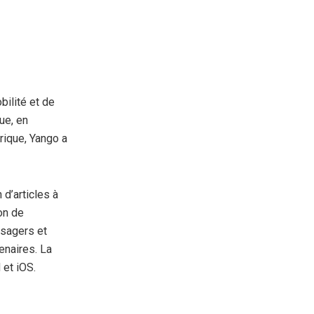
bilité et de
ue, en
rique, Yango a
 d’articles à
on de
ssagers et
enaires. La
 et iOS.