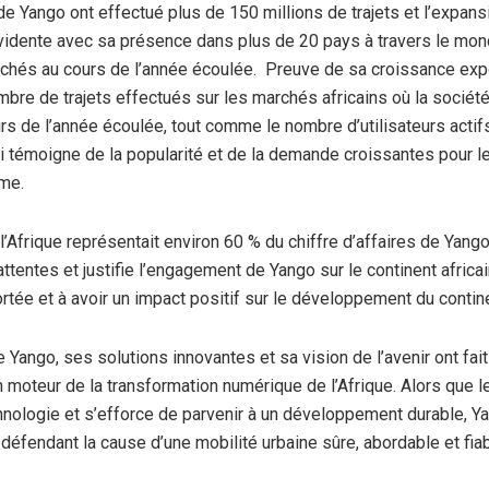
e Yango ont effectué plus de 150 millions de trajets et l’expans
vidente avec sa présence dans plus de 20 pays à travers le mon
hés au cours de l’année écoulée. Preuve de sa croissance exp
ombre de trajets effectués sur les marchés africains où la sociét
ours de l’année écoulée, tout comme le nombre d’utilisateurs acti
ui témoigne de la popularité et de la demande croissantes pour l
rme.
 l’Afrique représentait environ 60 % du chiffre d’affaires de Yang
ttentes et justifie l’engagement de Yango sur le continent africa
ortée et à avoir un impact positif sur le développement du contin
 Yango, ses solutions innovantes et sa vision de l’avenir ont fai
n moteur de la transformation numérique de l’Afrique. Alors que l
hnologie et s’efforce de parvenir à un développement durable, Y
 défendant la cause d’une mobilité urbaine sûre, abordable et fia