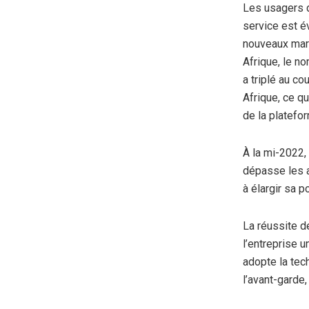
Les usagers d
service est é
nouveaux marc
Afrique, le n
a triplé au c
Afrique, ce q
de la platefo
À la mi-2022,
dépasse les a
à élargir sa p
La réussite de
l’entreprise u
adopte la tec
l’avant-garde,