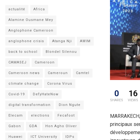
actualité
Africa
Alamine Ousmane Mey
Anglophone Cameroon
anglophone crisis
Atanga Nji
AWIM
back to school
Blondel Silenou
CAMASEJ
Cameroon
Cameroon news
Cameroun
Camtel
climate change
Corona Virus
0
16
Covid-19
DefyHateNow
SHARES
VIEWS
digital transformation
Dion Ngute
MARRAKECH, M
Elecam
elections
Fecafoot
principaux se
Gabon
GDA
Hon Agho Oliver
développement
Huawei
ICT University
IDPs