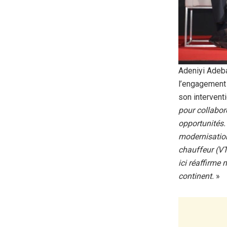
Adeniyi Adeba
l’engagement 
son interventio
pour collabor
opportunités.
modernisation
chauffeur (VT
ici réaffirme
continent.
»