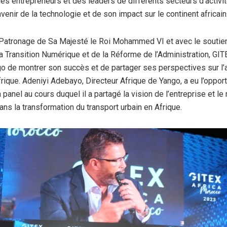
des entrepreneurs et des leaders de différents secteurs d’activi
avenir de la technologie et de son impact sur le continent africain
Patronage de Sa Majesté le Roi Mohammed VI et avec le soutie
a Transition Numérique et de la Réforme de l’Administration, GI
o de montrer son succès et de partager ses perspectives sur l’a
frique. Adeniyi Adebayo, Directeur Afrique de Yango, a eu l’oppor
n panel au cours duquel il a partagé la vision de l’entreprise et le 
ans la transformation du transport urbain en Afrique.