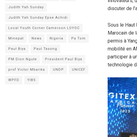
innovateurs, 
Judith Yah Sunday
discuter de l’
Judith Yah Sunday Epse Achidi
Sous le Haut 
Local Youth Corner Cameroon LOYOC
Marocain de l
Minepat
News
Nigeria
Pa Tom
permis à Yang
mobilité en A
Paul Biya
Paul Tasong
participer à u
PM Dion Ngute
President Paul Biya
technologie d
prof Victor Mbarika
UNDP
UNICEF
WPFD
YIBS