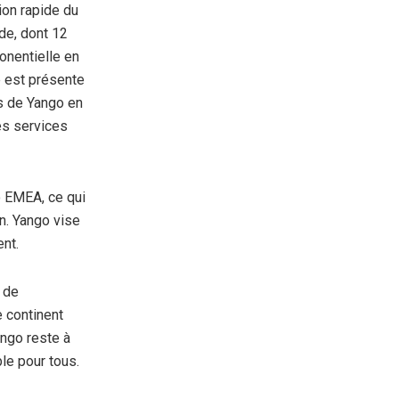
ion rapide du
de, dont 12
onentielle en
é est présente
fs de Yango en
es services
o EMEA, ce qui
in. Yango vise
ent.
t de
e continent
ango reste à
ble pour tous.