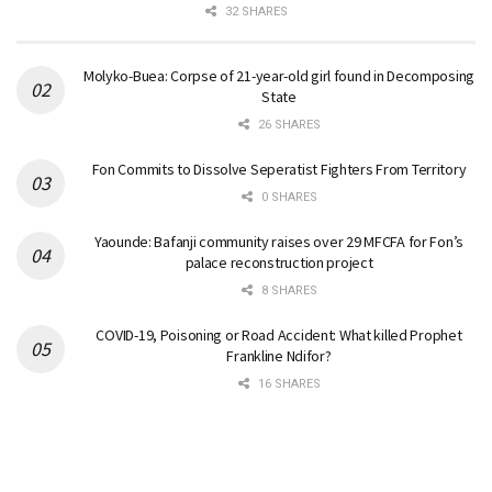
32 SHARES
Molyko-Buea: Corpse of 21-year-old girl found in Decomposing
State
26 SHARES
Fon Commits to Dissolve Seperatist Fighters From Territory
0 SHARES
Yaounde: Bafanji community raises over 29 MFCFA for Fon’s
palace reconstruction project
8 SHARES
COVID-19, Poisoning or Road Accident: What killed Prophet
Frankline Ndifor?
16 SHARES