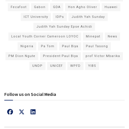
Fecafoot
Gabon
GDA
Hon Agho Oliver
Huawei
ICT University
IDPs
Judith Yah Sunday
Judith Yah Sunday Epse Achidi
Local Youth Corner Cameroon LOYOC
Minepat
News
Nigeria
Pa Tom
Paul Biya
Paul Tasong
PM Dion Ngute
President Paul Biya
prof Victor Mbarika
UNDP
UNICEF
WPFD
YIBS
Follow us on Social Media