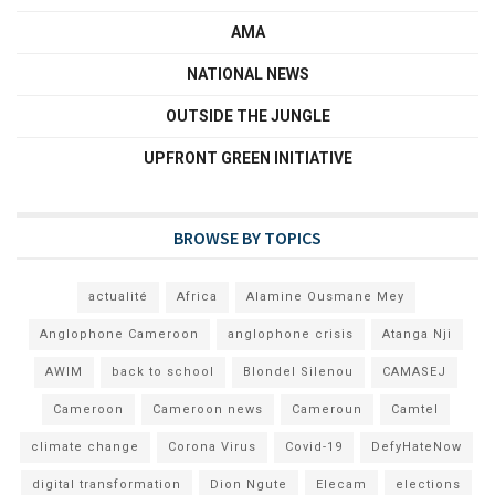
AMA
NATIONAL NEWS
OUTSIDE THE JUNGLE
UPFRONT GREEN INITIATIVE
BROWSE BY TOPICS
actualité
Africa
Alamine Ousmane Mey
Anglophone Cameroon
anglophone crisis
Atanga Nji
AWIM
back to school
Blondel Silenou
CAMASEJ
Cameroon
Cameroon news
Cameroun
Camtel
climate change
Corona Virus
Covid-19
DefyHateNow
digital transformation
Dion Ngute
Elecam
elections