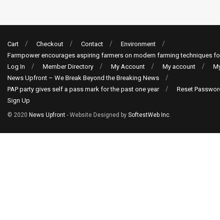
Cart
Checkout
Contact
Environment
Farmpower encourages aspiring farmers on modern farming techniques fo
Log In
Member Directory
My Account
My account
My
News Upfront – We Break Beyond the Breaking News
PAP party gives self a pass mark for the past one year
Reset Passwor
Sign Up
© 2020
News Upfront
- Website Designed by
SoftestWeb Inc
.