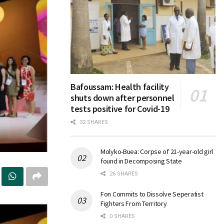
Bafoussam: Health facility
shuts down after personnel
tests positive for Covid-19
32 SHARES
Molyko-Buea: Corpse of 21-year-old girl
found in Decomposing State
26 SHARES
Fon Commits to Dissolve Seperatist
Fighters From Territory
0 SHARES