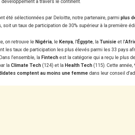
le développement à travers le continent.
ont été sélectionnées par Deloitte, notre partenaire, parmi
plus d
s
, soit un taux de participation de 30% supérieur à la première é
te, on retrouve le
Nigéria
, le
Kenya
, l’
Égypte
, la
Tunisie
et l’
Afri
nt les taux de participation les plus élevés parmi les 33 pays af
Dans l’ensemble, la
Fintech
est la catégorie qui a reçu le plus 
par la
Climate Tech
(124) et la
Health Tech
(115). Cette année,
ndidates comptent au moins une femme
dans leur conseil d’ad