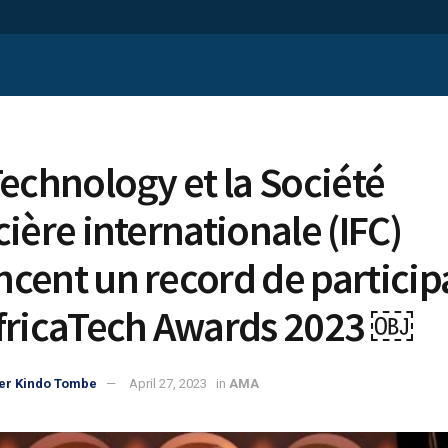
Technology et la Société
cière internationale (IFC)
cent un record de particip
fricaTech Awards 2023 ￼
er Kindo Tombe
April 27, 2023
in
AMA