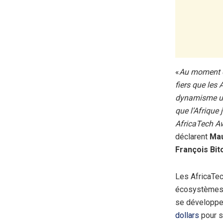
«
Au moment o
fiers que les
dynamisme uni
que l’Afrique 
AfricaTech Aw
déclarent
Mau
François Bit
Les AfricaTec
écosystèmes 
se développe
dollars
pour s