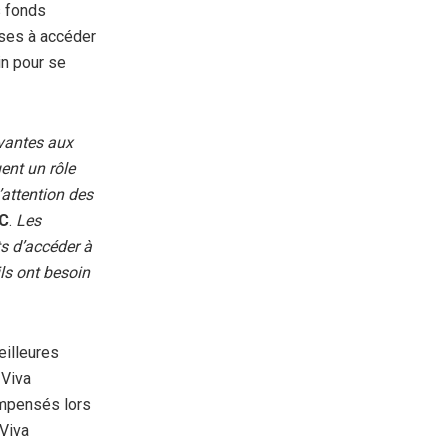
s fonds
ises à accéder
n pour se
vantes aux
ent un rôle
’attention des
FC
.
Les
s d’accéder à
ils ont besoin
eilleures
 Viva
compensés lors
 Viva