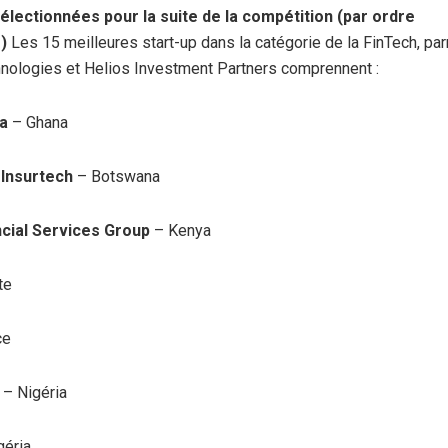
sélectionnées pour la suite de la compétition (par ordre
e)
Les 15 meilleures start-up dans la catégorie de la FinTech, par
nologies et Helios Investment Partners comprennent :
ca
– Ghana
 Insurtech
– Botswana
ncial Services Group
– Kenya
te
ce
r
– Nigéria
géria