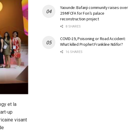
Yaounde: Bafanji community raises over
29 MFCFA for Fon’s palace
reconstruction project
8 SHARES
COVID-19, Poisoning or Road Accident:
What killed Prophet Frankline Ndifor?
16 SHARES
gy et la
tart-up
fricaine visant
de