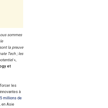
, nous sommes
le
sont la preuve
mate Tech ; les
potentiel
»,
ogy et
forcer les
innovantes à
5 millions de
, en Asie