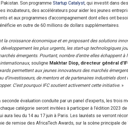
au Pakistan. Son programme
Startup Catalyst
, qui investit dans de
es incubateurs, des accélérateurs pour aider les jeunes entrepr
ents et aux programmes d’accompagnement dont elles ont besoi
énéficie en outre de 60 millions de dollars supplémentaires.
t la croissance économique et en proposant des solutions inno
développement les plus urgents, les start-up technologiques jou
marchés émergents. Pourtant, nombre d’entre elles échappent à l
 internationaux
, souligne
Makhtar Diop, directeur général d’I
wards permettent aux jeunes innovateurs des marchés émergent
u d’investisseurs, de mentors et de partenaires industriels dont 
pper. C’est pourquoi IFC soutient activement cette initiative.
»
a seconde évaluation conduite par un panel d’experts, les trois m
chaque catégorie seront invitées à participer à l’édition 2023 de
ui aura lieu du 14 au 17 juin à Paris. Les lauréats se verront ré
ie de remise des AfricaTech Awards, sur la scène principale de