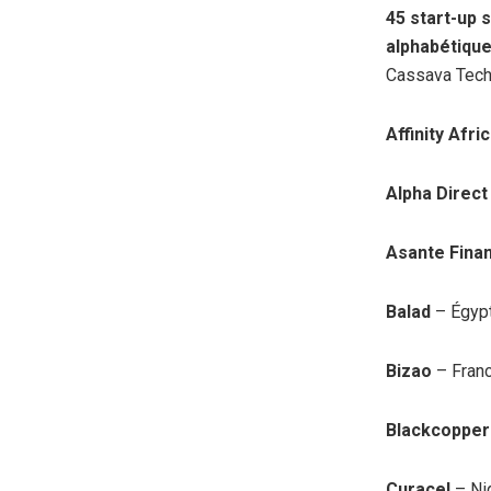
45 start-up 
alphabétiqu
Cassava Tech
Affinity Afri
Alpha Direct
Asante Fina
Balad
– Égyp
Bizao
– Fran
Blackcoppe
Curacel
– Ni