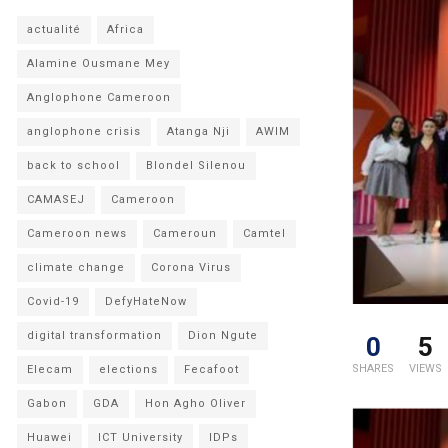
actualité
Africa
Alamine Ousmane Mey
Anglophone Cameroon
anglophone crisis
Atanga Nji
AWIM
back to school
Blondel Silenou
CAMASEJ
Cameroon
Cameroon news
Cameroun
Camtel
climate change
Corona Virus
Covid-19
DefyHateNow
digital transformation
Dion Ngute
0
5
SHARES
VIEWS
Elecam
elections
Fecafoot
Gabon
GDA
Hon Agho Oliver
Huawei
ICT University
IDPs