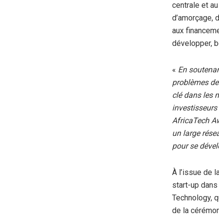
centrale et 
d’amorçage, d
aux financem
développer, b
«
En soutenan
problèmes de 
clé dans les 
investisseurs
AfricaTech A
un large résea
pour se dévelo
À l’issue de l
start-up dans 
Technology, q
de la cérémon