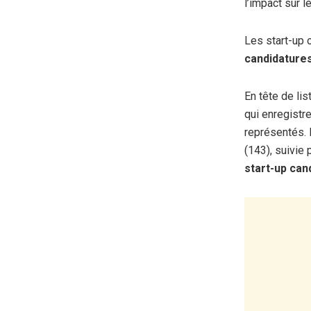
l’impact sur 
Les start-up 
candidature
En tête de lis
qui enregistre
représentés. 
(143), suivie 
start-up ca