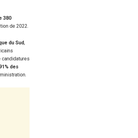
e 380
dition de 2022.
que du Sud
,
ricains
de candidatures
91% des
ministration.