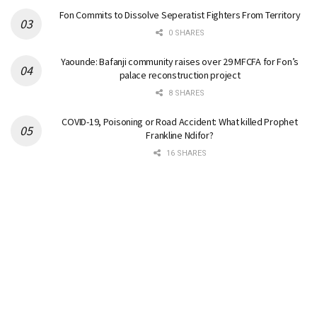
Fon Commits to Dissolve Seperatist Fighters From Territory
0 SHARES
Yaounde: Bafanji community raises over 29 MFCFA for Fon’s
palace reconstruction project
8 SHARES
COVID-19, Poisoning or Road Accident: What killed Prophet
Frankline Ndifor?
16 SHARES