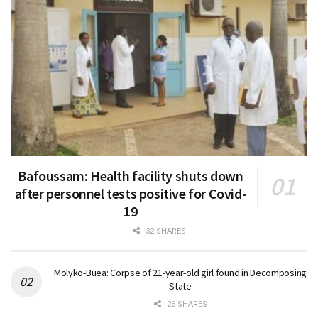
Bafoussam: Health facility shuts down
after personnel tests positive for Covid-
19
32 SHARES
Molyko-Buea: Corpse of 21-year-old girl found in Decomposing
State
26 SHARES