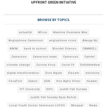
UPFRONT GREEN INITIATIVE
BROWSE BY TOPICS
actualité
Africa
Alamine Ousmane Mey
Anglophone Cameroon
anglophone crisis
Atanga Nji
AWIM
back to school
Blondel Silenou
CAMASEJ
Cameroon
Cameroon news
Cameroun
Camtel
climate change
Corona Virus
Covid-19
DefyHateNow
digital transformation
Dion Ngute
Elecam
elections
Fecafoot
Gabon
GDA
Hon Agho Oliver
Huawei
ICT University
IDPs
Judith Yah Sunday
Judith Yah Sunday Epse Achidi
Local Youth Corner Cameroon LOYOC
Minepat
News