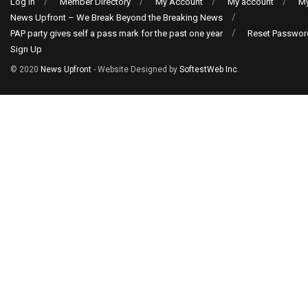
Log In
Member Directory
My Account
My account
My
News Upfront – We Break Beyond the Breaking News
PAP party gives self a pass mark for the past one year
Reset Passwor
Sign Up
© 2020
News Upfront
- Website Designed by
SoftestWeb Inc
.