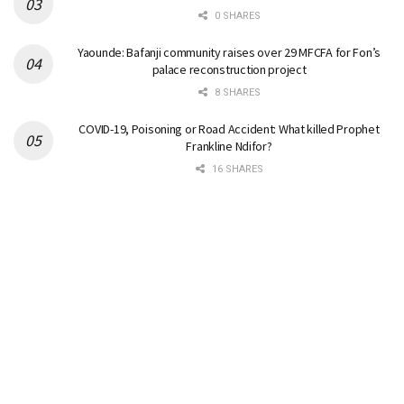
0 SHARES
Yaounde: Bafanji community raises over 29 MFCFA for Fon’s
palace reconstruction project
8 SHARES
COVID-19, Poisoning or Road Accident: What killed Prophet
Frankline Ndifor?
16 SHARES