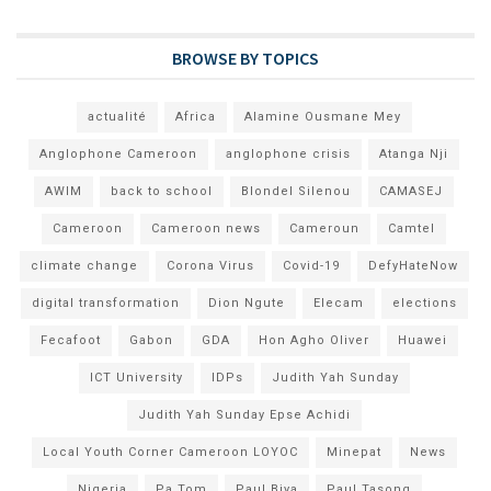
BROWSE BY TOPICS
actualité
Africa
Alamine Ousmane Mey
Anglophone Cameroon
anglophone crisis
Atanga Nji
AWIM
back to school
Blondel Silenou
CAMASEJ
Cameroon
Cameroon news
Cameroun
Camtel
climate change
Corona Virus
Covid-19
DefyHateNow
digital transformation
Dion Ngute
Elecam
elections
Fecafoot
Gabon
GDA
Hon Agho Oliver
Huawei
ICT University
IDPs
Judith Yah Sunday
Judith Yah Sunday Epse Achidi
Local Youth Corner Cameroon LOYOC
Minepat
News
Nigeria
Pa Tom
Paul Biya
Paul Tasong