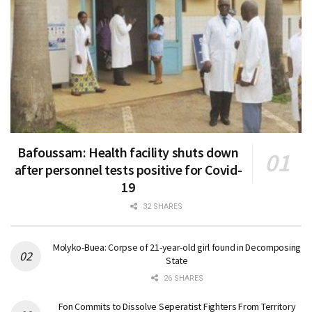
Bafoussam: Health facility shuts down
after personnel tests positive for Covid-
19
32 SHARES
Molyko-Buea: Corpse of 21-year-old girl found in Decomposing
State
26 SHARES
Fon Commits to Dissolve Seperatist Fighters From Territory