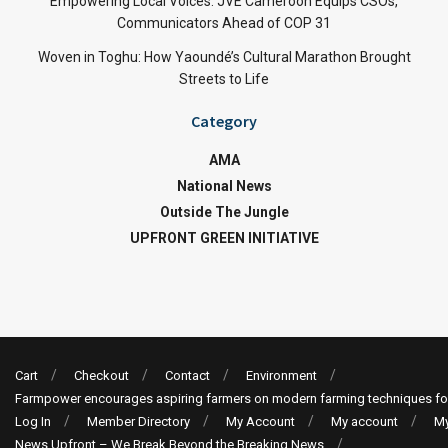
Empowering Local Voices: JVE Cameroon Equips CSOs,
Communicators Ahead of COP 31
Woven in Toghu: How Yaoundé’s Cultural Marathon Brought
Streets to Life
Category
AMA
National News
Outside The Jungle
UPFRONT GREEN INITIATIVE
Cart
Checkout
Contact
Environment
Farmpower encourages aspiring farmers on modern farming techniques fo
Log In
Member Directory
My Account
My account
My
News Upfront – We Break Beyond the Breaking News