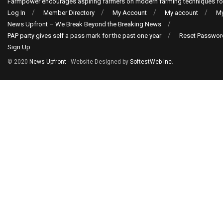
Farmpower encourages aspiring farmers on modern farming techniques fo
Log In
Member Directory
My Account
My account
My
News Upfront – We Break Beyond the Breaking News
PAP party gives self a pass mark for the past one year
Reset Passwor
Sign Up
© 2020
News Upfront
- Website Designed by
SoftestWeb Inc
.