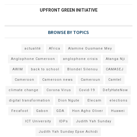
UPFRONT GREEN INITIATIVE
BROWSE BY TOPICS
actualité
Africa
Alamine Ousmane Mey
Anglophone Cameroon
anglophone crisis
Atanga Nji
AWIM
back to school
Blondel Silenou
CAMASEJ
Cameroon
Cameroon news
Cameroun
Camtel
climate change
Corona Virus
Covid-19
DefyHateNow
digital transformation
Dion Ngute
Elecam
elections
Fecafoot
Gabon
GDA
Hon Agho Oliver
Huawei
ICT University
IDPs
Judith Yah Sunday
Judith Yah Sunday Epse Achidi