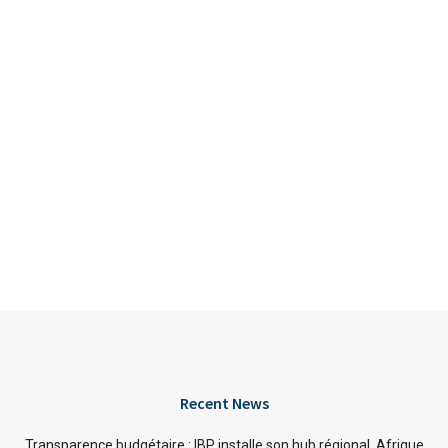
Recent News
Transparence budgétaire : IBP installe son hub régional Afrique