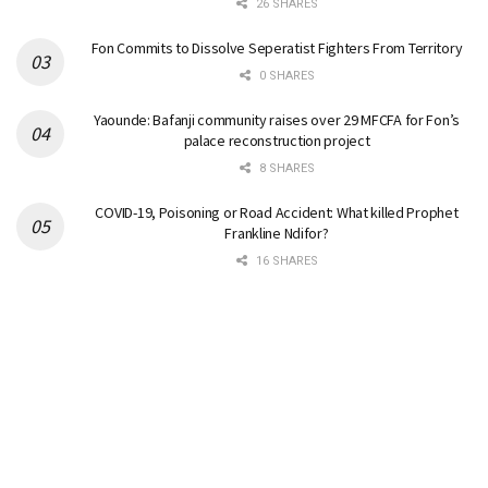
26 SHARES
Fon Commits to Dissolve Seperatist Fighters From Territory
0 SHARES
Yaounde: Bafanji community raises over 29 MFCFA for Fon’s
palace reconstruction project
8 SHARES
COVID-19, Poisoning or Road Accident: What killed Prophet
Frankline Ndifor?
16 SHARES