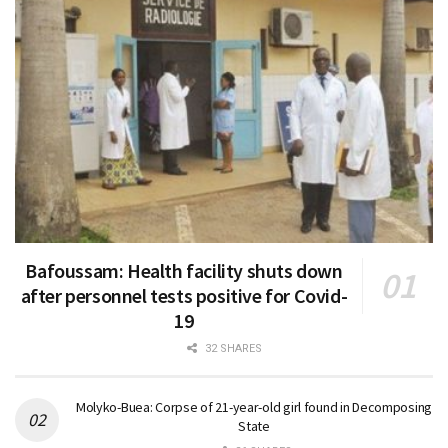
Bafoussam: Health facility shuts down
after personnel tests positive for Covid-
19
32 SHARES
Molyko-Buea: Corpse of 21-year-old girl found in Decomposing
State