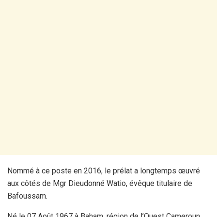
Nommé à ce poste en 2016, le prélat a longtemps œuvré
aux côtés de Mgr Dieudonné Watio, évêque titulaire de
Bafoussam.
Né le 07 Août 1967 à Baham, région de l’Ouest Cameroun,