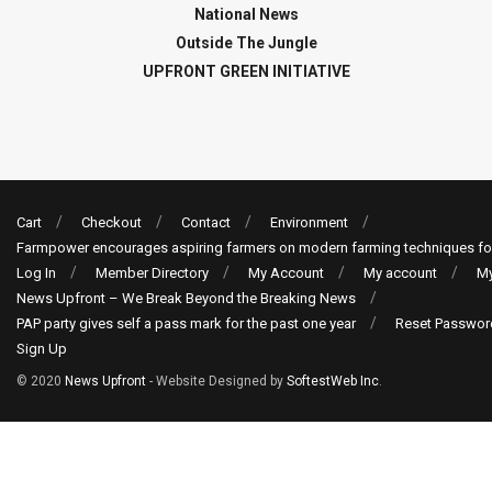
National News
Outside The Jungle
UPFRONT GREEN INITIATIVE
Cart
Checkout
Contact
Environment
Farmpower encourages aspiring farmers on modern farming techniques fo
Log In
Member Directory
My Account
My account
My
News Upfront – We Break Beyond the Breaking News
PAP party gives self a pass mark for the past one year
Reset Passwor
Sign Up
© 2020
News Upfront
- Website Designed by
SoftestWeb Inc
.