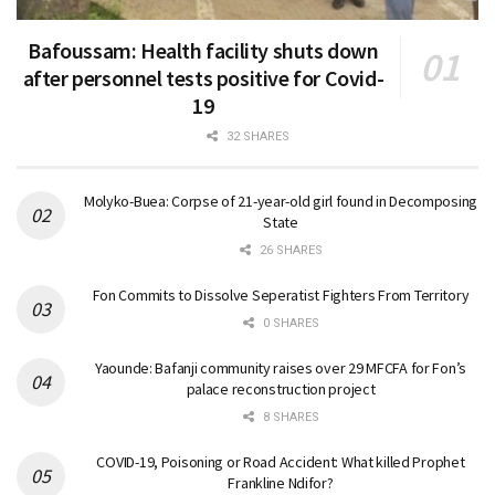
Bafoussam: Health facility shuts down
after personnel tests positive for Covid-
19
32 SHARES
Molyko-Buea: Corpse of 21-year-old girl found in Decomposing
State
26 SHARES
Fon Commits to Dissolve Seperatist Fighters From Territory
0 SHARES
Yaounde: Bafanji community raises over 29 MFCFA for Fon’s
palace reconstruction project
8 SHARES
COVID-19, Poisoning or Road Accident: What killed Prophet
Frankline Ndifor?