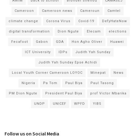
AWIM
back to school
Blondel Silenou
CAMASEJ
Cameroon
Cameroon news
Cameroun
Camtel
climate change
Corona Virus
Covid-19
DefyHateNow
digital transformation
Dion Ngute
Elecam
elections
Fecafoot
Gabon
GDA
Hon Agho Oliver
Huawei
ICT University
IDPs
Judith Yah Sunday
Judith Yah Sunday Epse Achidi
Local Youth Corner Cameroon LOYOC
Minepat
News
Nigeria
Pa Tom
Paul Biya
Paul Tasong
PM Dion Ngute
President Paul Biya
prof Victor Mbarika
UNDP
UNICEF
WPFD
YIBS
Follow us on Social Media