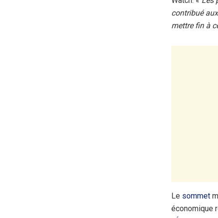
Watch. «
Les 
contribué aux
mettre fin à c
Le
sommet
ma
économique ré