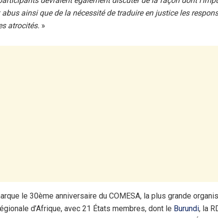
participants devraient également discuter de la façon dont l’imp
 abus ainsi que de la nécessité de traduire en justice les respon
es atrocités.
»
rque le 30ème anniversaire du COMESA, la plus grande organis
gionale d’Afrique, avec 21 États membres, dont le
Burundi
, la 