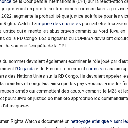
nonce
de la Cour pénale internationale (CPI) sur la réactivation
qui porteront en priorité sur les crimes commis dans la provinc
 2022, augmente la probabilité que justice soit faite pour les vic
n Rights Watch. La
reprise des enquêtes
pourrait être l’occasio
e justice qui alimente les abus graves commis au Nord-Kivu, en
I
ons de la RD Congo. Les dirigeants du COMESA devraient discute
on de soutenir l’enquête de la CPI.
s du sommet devraient également examiner le rôle joué par d’au
amment l’
Ouganda
et le Burundi, récemment
nommés
dans un rapp
rts des Nations Unies sur la RD Congo. Ils devraient appeler le
 rwandais et congolais, ainsi que les pays voisins, à mettre fin 
 groupes armés qui commettent des abus, y compris le M23 et l
 et poursuivre en justice de manière appropriée les commandant
 d’abus graves.
uman Rights Watch a documenté un
nettoyage ethnique visant le