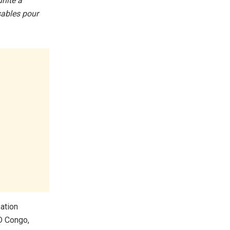
unité a
sables pour
ation
RD Congo,