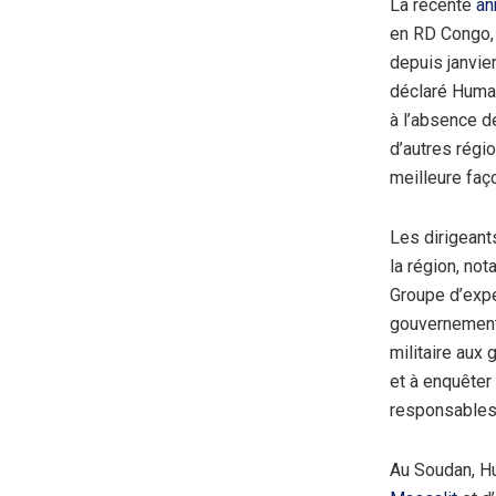
La récente
an
en RD Congo, 
depuis janvier
déclaré Huma
à l’absence d
d’autres régi
meilleure faç
Les dirigeant
la région, not
Groupe d’expe
gouvernements
militaire aux
et à enquêter
responsables
Au Soudan, H