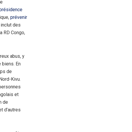
te
 présidence
ique,
prévenir
inclut des
 la RD Congo,
eux abus, y
e biens. En
ps de
Nord-Kivu.
personnes
golais et
m de
t d’autres