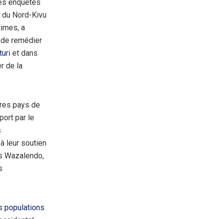
 des enquêtes
e du Nord-Kivu
times, a
n de remédier
turi
et dans
r de la
tres pays de
ort par le
s
à leur soutien
es Wazalendo,
s
s populations