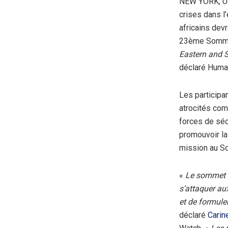
NEW YORK, US
crises dans l
africains dev
23ème Sommet 
Eastern and S
déclaré Human
Les participa
atrocités com
forces de séc
promouvoir la
mission au Sou
«
Le sommet d
s’attaquer aux
et de formuler
déclaré
Carin