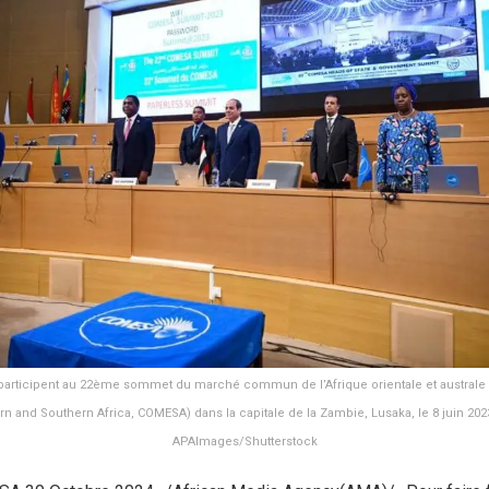
 participent au 22ème sommet du marché commun de l’Afrique orientale et austra
ern and Southern Africa, COMESA) dans la capitale de la Zambie, Lusaka, le 8 juin 202
APAImages/Shutterstock