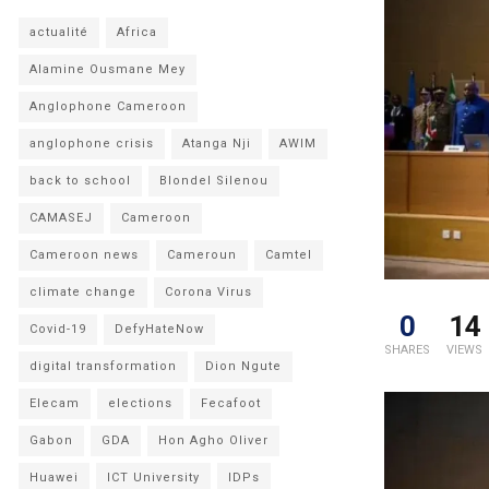
actualité
Africa
Alamine Ousmane Mey
Anglophone Cameroon
anglophone crisis
Atanga Nji
AWIM
back to school
Blondel Silenou
CAMASEJ
Cameroon
Cameroon news
Cameroun
Camtel
climate change
Corona Virus
0
14
Covid-19
DefyHateNow
SHARES
VIEWS
digital transformation
Dion Ngute
Elecam
elections
Fecafoot
Gabon
GDA
Hon Agho Oliver
Huawei
ICT University
IDPs