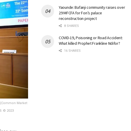
Yaounde: Bafanji community raises over
29 MFCFA for Fon’s palace
reconstruction project
8 SHARES
COVID-19, Poisoning or Road Accident:
What killed Prophet Frankline Ndifor?
16 SHARES
le (Common Market
3. © 2023