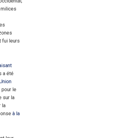
occidental,
 milices
ies
 zones
 fui leurs
aisant
s a été
’Union
 pour le
 sur la
 la
éponse
à la