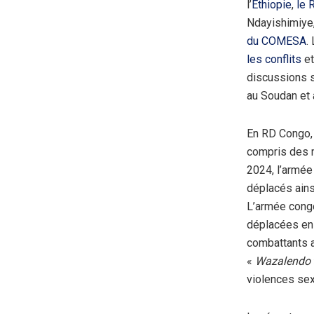
l’
Éthiopie
,
le 
Ndayishimiye,
du COMESA
.
les conflits
et
discussions su
au Soudan et a
En RD Congo,
compris des m
2024, l’armée
déplacés ains
L’armée congo
déplacées en 
combattants a
«
Wazalendo
violences sex