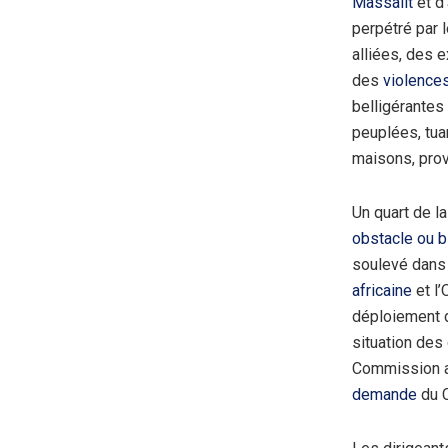
Massalit
et d’
perpétré par 
alliées, des 
des
violence
belligérantes
peuplées, tuan
maisons, pro
Un quart de la
obstacle ou b
soulevé dans 
africaine
et l’
déploiement d
situation des
Commission a
demande
du C