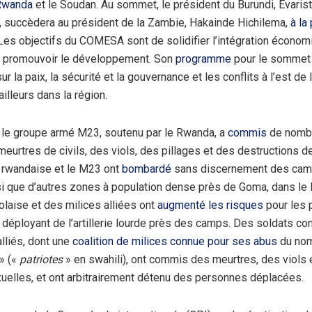
Rwanda
et le Soudan. Au sommet, le président du Burundi, Évaris
 succèdera au président de la Zambie, Hakainde Hichilema,
à la
 Les objectifs du COMESA sont de solidifier l’intégration économ
 promouvoir le développement. Son
programme
pour le sommet 
r la paix, la sécurité et la gouvernance et les conflits à l’est de
illeurs dans la région.
 le groupe armé M23, soutenu par le Rwanda, a
commis
de nombr
eurtres de civils, des viols, des pillages et des destructions d
 rwandaise et le M23 ont
bombardé
sans discernement des cam
i que d’autres zones à population dense près de Goma, dans le 
laise et des milices alliées ont
augmenté les risques
pour les 
déployant de l’artillerie lourde près des camps. Des soldats con
lliés, dont une
coalition de milices connue pour ses abus
du no
» («
patriotes
» en swahili), ont commis des meurtres, des viols e
uelles, et ont arbitrairement détenu des personnes déplacées.