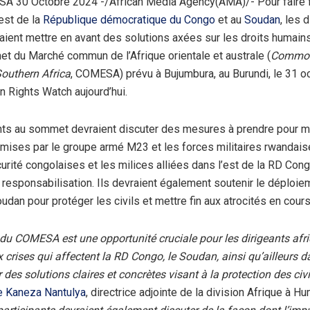
A 30 Octobre 2024 -/African Media Agency(AMA)/- Pour faire 
’est de la
République démocratique du Congo
et au
Soudan
, les 
raient mettre en avant des solutions axées sur les droits humains
du Marché commun de l’Afrique orientale et australe (
Common
outhern Africa
, COMESA) prévu à Bujumbura, au Burundi, le 31 o
 Rights Watch aujourd’hui.
nts au sommet devraient discuter des mesures à prendre pour me
mises par le groupe armé M23 et les forces militaires rwandais
urité congolaises et les milices alliées dans l’est de la RD Cong
 responsabilisation. Ils devraient également soutenir le déploie
dan pour protéger les civils et mettre fin aux atrocités en cours
u COMESA est une opportunité cruciale pour les dirigeants afri
 crises qui affectent la RD Congo, le Soudan, ainsi qu’ailleurs d
 des solutions claires et concrètes visant à la protection des civi
e Kaneza Nantulya
, directrice adjointe de la division Afrique à H