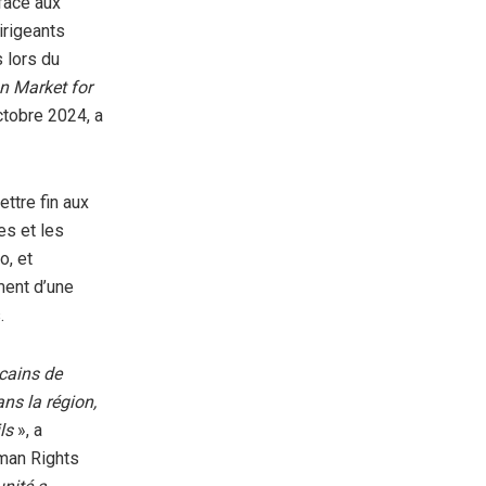
face aux
dirigeants
 lors du
 Market for
ctobre 2024, a
ttre fin aux
es et les
o, et
ment d’une
.
cains de
ans la région,
ls
», a
uman Rights