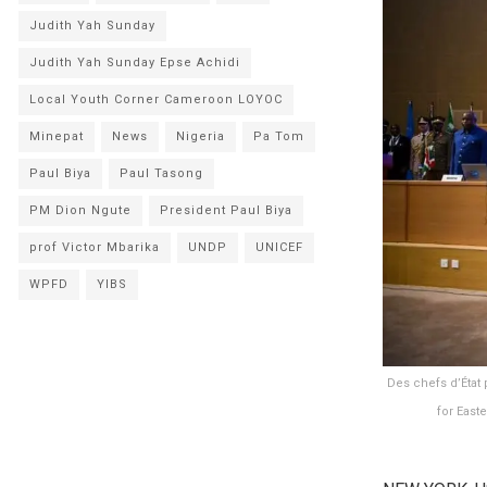
Judith Yah Sunday
Judith Yah Sunday Epse Achidi
Local Youth Corner Cameroon LOYOC
Minepat
News
Nigeria
Pa Tom
Paul Biya
Paul Tasong
PM Dion Ngute
President Paul Biya
prof Victor Mbarika
UNDP
UNICEF
WPFD
YIBS
Des chefs d’État
for East