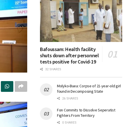
Bafoussam: Health facility
shuts down after personnel
tests positive for Covid-19
32 SHARES
Molyko-Buea: Corpse of 21-year-old girl
found in Decomposing State
26 SHARES
Fon Commits to Dissolve Seperatist
Fighters From Territory
0 SHARES