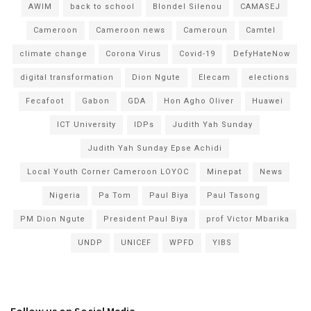
AWIM
back to school
Blondel Silenou
CAMASEJ
Cameroon
Cameroon news
Cameroun
Camtel
climate change
Corona Virus
Covid-19
DefyHateNow
digital transformation
Dion Ngute
Elecam
elections
Fecafoot
Gabon
GDA
Hon Agho Oliver
Huawei
ICT University
IDPs
Judith Yah Sunday
Judith Yah Sunday Epse Achidi
Local Youth Corner Cameroon LOYOC
Minepat
News
Nigeria
Pa Tom
Paul Biya
Paul Tasong
PM Dion Ngute
President Paul Biya
prof Victor Mbarika
UNDP
UNICEF
WPFD
YIBS
Follow us on Social Media