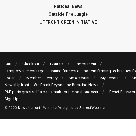
National News
Outside The Jungle
UPFRONT GREEN INITIATIVE
Cart
Checkout
Contact
Environment
Farmpower encourages aspiring farmers on modern farming techniques fo
Log In
Member Directory
My Account
My account
My
News Upfront – We Break Beyond the Breaking News
PAP party gives self a pass mark for the past one year
Reset Passwor
Sign Up
© 2020
News Upfront
- Website Designed by
SoftestWeb Inc
.