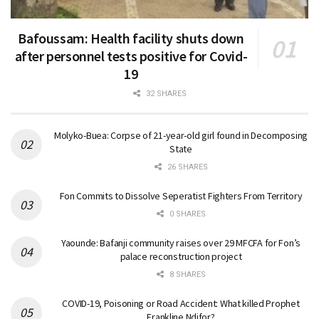
Bafoussam: Health facility shuts down
after personnel tests positive for Covid-
19
32 SHARES
Molyko-Buea: Corpse of 21-year-old girl found in Decomposing
State
26 SHARES
Fon Commits to Dissolve Seperatist Fighters From Territory
0 SHARES
Yaounde: Bafanji community raises over 29 MFCFA for Fon’s
palace reconstruction project
8 SHARES
COVID-19, Poisoning or Road Accident: What killed Prophet
Frankline Ndifor?