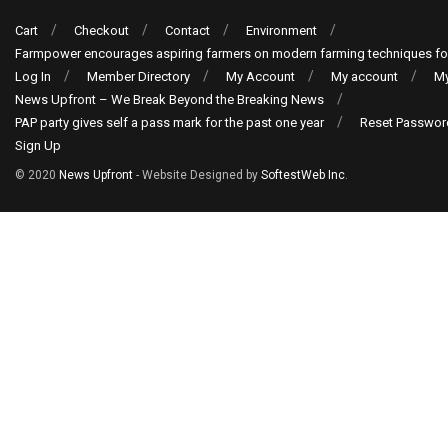
Cart
Checkout
Contact
Environment
Farmpower encourages aspiring farmers on modern farming techniques fo
Log In
Member Directory
My Account
My account
My
News Upfront – We Break Beyond the Breaking News
PAP party gives self a pass mark for the past one year
Reset Passwor
Sign Up
© 2020
News Upfront
- Website Designed by
SoftestWeb Inc
.