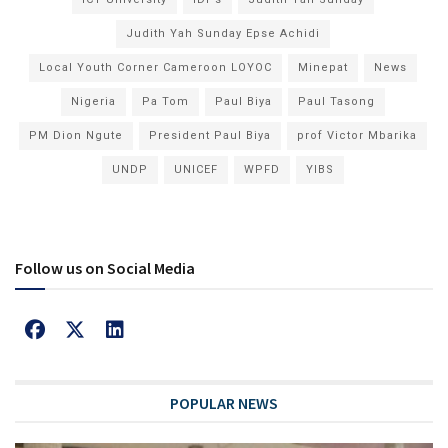
Judith Yah Sunday Epse Achidi
Local Youth Corner Cameroon LOYOC
Minepat
News
Nigeria
Pa Tom
Paul Biya
Paul Tasong
PM Dion Ngute
President Paul Biya
prof Victor Mbarika
UNDP
UNICEF
WPFD
YIBS
Follow us on Social Media
POPULAR NEWS