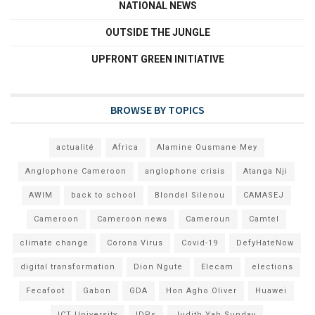
NATIONAL NEWS
OUTSIDE THE JUNGLE
UPFRONT GREEN INITIATIVE
BROWSE BY TOPICS
actualité
Africa
Alamine Ousmane Mey
Anglophone Cameroon
anglophone crisis
Atanga Nji
AWIM
back to school
Blondel Silenou
CAMASEJ
Cameroon
Cameroon news
Cameroun
Camtel
climate change
Corona Virus
Covid-19
DefyHateNow
digital transformation
Dion Ngute
Elecam
elections
Fecafoot
Gabon
GDA
Hon Agho Oliver
Huawei
ICT University
IDPs
Judith Yah Sunday