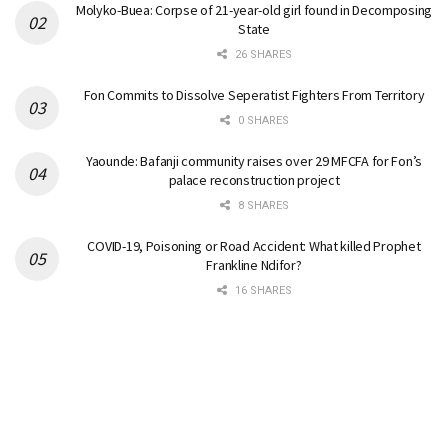
Molyko-Buea: Corpse of 21-year-old girl found in Decomposing
State
26 SHARES
Fon Commits to Dissolve Seperatist Fighters From Territory
0 SHARES
Yaounde: Bafanji community raises over 29 MFCFA for Fon’s
palace reconstruction project
8 SHARES
COVID-19, Poisoning or Road Accident: What killed Prophet
Frankline Ndifor?
16 SHARES