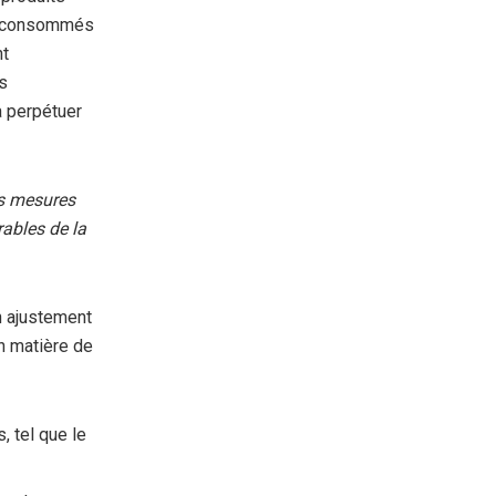
nt consommés
nt
es
à perpétuer
es mesures
rables de la
n ajustement
en matière de
 tel que le