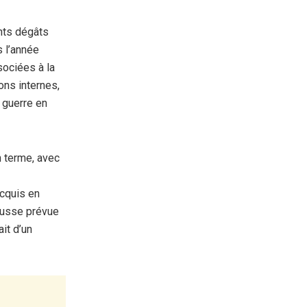
ants dégâts
s l’année
sociées à la
ons internes,
 guerre en
 terme, avec
acquis en
hausse prévue
it d’un