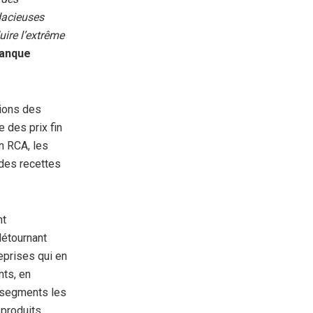
dacieuses
uire l’extrême
Banque
tions des
 des prix fin
n RCA, les
 des recettes
nt
détournant
eprises qui en
nts, en
x segments les
 produits