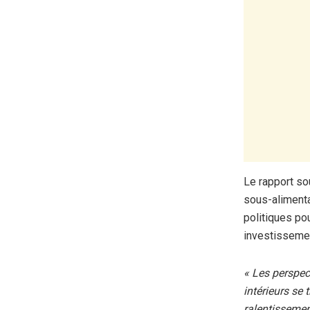
Le rapport sou
sous-alimenta
politiques pou
investissemen
« Les perspec
intérieurs se
ralentissemen