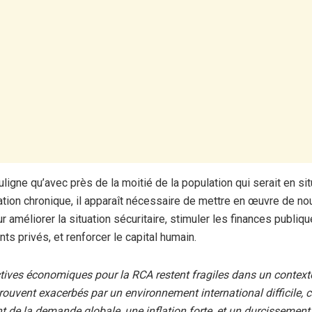
ligne qu’avec près de la moitié de la population qui serait en si
tion chronique, il apparaît nécessaire de mettre en œuvre de no
r améliorer la situation sécuritaire, stimuler les finances publique
ts privés, et renforcer le capital humain.
tives économiques pour la RCA restent fragiles dans un contexte
 trouvent exacerbés par un environnement international difficile,
t de la demande globale, une inflation forte, et un durcissement