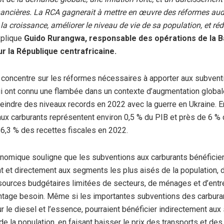
nancières. La RCA gagnerait à mettre en œuvre des réformes au
la croissance, améliorer le niveau de vie de sa population, et réd
plique
Guido Rurangwa, responsable des opérations de la 
r la République centrafricaine.
 concentre sur les réformes nécessaires à apporter aux subven
ui ont connu une flambée dans un contexte d’augmentation globale
teindre des niveaux records en 2022 avec la guerre en Ukraine. E
ux carburants représentent environ 0,5 % du PIB et près de 6 %
t 6,3 % des recettes fiscales en 2022.
nomique souligne que les subventions aux carburants bénéficie
t et directement aux segments les plus aisés de la population, 
sources budgétaires limitées de secteurs, de ménages et d’entr
ntage besoin. Même si les importantes subventions des carbura
our le diesel et l’essence, pourraient bénéficier indirectement au
e la population, en faisant baisser le prix des transports et des