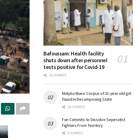
Bafoussam: Health facility
shuts down after personnel
tests positive for Covid-19
32 SHARES
Molyko-Buea: Corpse of 21-year-old girl
found in Decomposing State
26 SHARES
Fon Commits to Dissolve Seperatist
Fighters From Territory
0 SHARES