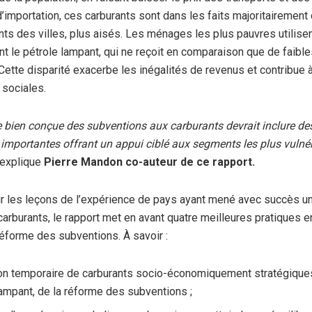
d’importation, ces carburants sont dans les faits majoritaireme
ants des villes, plus aisés. Les ménages les plus pauvres utilise
nt le pétrole lampant, qui ne reçoit en comparaison que de faibl
Cette disparité exacerbe les inégalités de revenus et contribue 
 sociales.
 bien conçue des subventions aux carburants devrait inclure d
 importantes offrant un appui ciblé aux segments les plus vulné
explique
Pierre Mandon co-auteur de ce rapport.
r les leçons de l’expérience de pays ayant mené avec succès u
carburants, le rapport met en avant quatre meilleures pratiques 
réforme des subventions. À savoir :
ion temporaire de carburants socio-économiquement stratégiques,
lampant, de la réforme des subventions ;