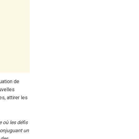
tuation de
uvelles
s, attirer les
 où les défis
 conjuguant un
 des