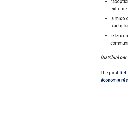
l’adopti
extrême v
la mise 
s’adapte
le lance
communic
Distribué pa
The post
Réfo
économie rési