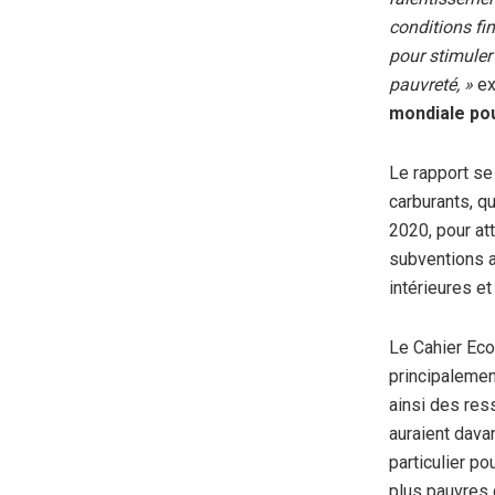
conditions fi
pour stimuler 
pauvreté, »
ex
mondiale pou
Le rapport se
carburants, q
2020, pour at
subventions a
intérieures e
Le Cahier Eco
principalemen
ainsi des res
auraient dava
particulier p
plus pauvres d