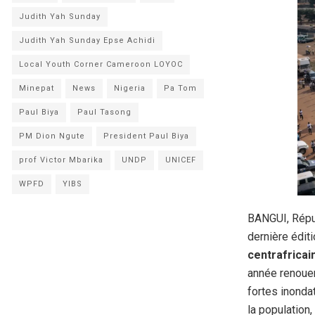
Judith Yah Sunday
Judith Yah Sunday Epse Achidi
Local Youth Corner Cameroon LOYOC
Minepat
News
Nigeria
Pa Tom
Paul Biya
Paul Tasong
PM Dion Ngute
President Paul Biya
prof Victor Mbarika
UNDP
UNICEF
WPFD
YIBS
BANGUI, Répu
dernière édit
centrafricai
année renouer
fortes inonda
la population,