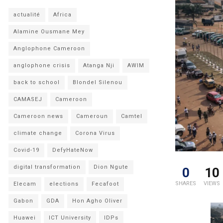
actualité
Africa
Alamine Ousmane Mey
Anglophone Cameroon
anglophone crisis
Atanga Nji
AWIM
back to school
Blondel Silenou
CAMASEJ
Cameroon
Cameroon news
Cameroun
Camtel
climate change
Corona Virus
Covid-19
DefyHateNow
digital transformation
Dion Ngute
0
10
SHARES
VIEWS
Elecam
elections
Fecafoot
Gabon
GDA
Hon Agho Oliver
Huawei
ICT University
IDPs