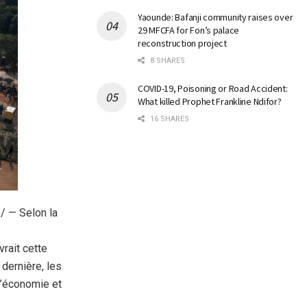
Yaounde: Bafanji community raises over
29 MFCFA for Fon’s palace
reconstruction project
8 SHARES
COVID-19, Poisoning or Road Accident:
What killed Prophet Frankline Ndifor?
16 SHARES
/ — Selon la
rait cette
dernière, les
l’économie et