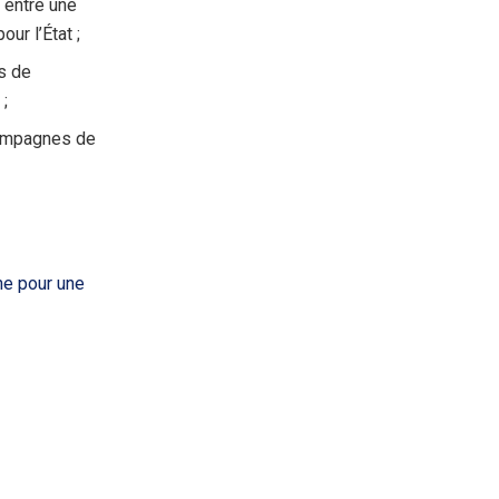
 entre une
ur l’État ;
s de
 ;
campagnes de
ne pour une