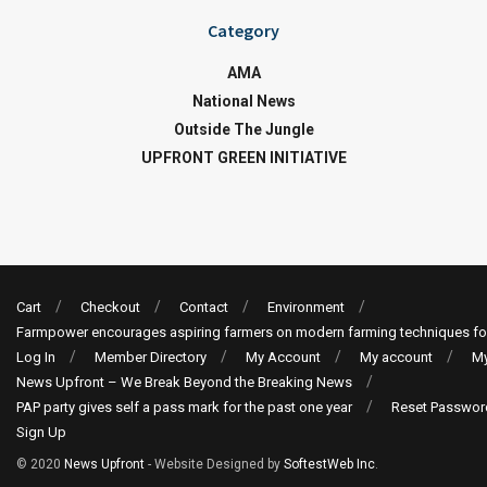
Category
AMA
National News
Outside The Jungle
UPFRONT GREEN INITIATIVE
Cart
Checkout
Contact
Environment
Farmpower encourages aspiring farmers on modern farming techniques fo
Log In
Member Directory
My Account
My account
My
News Upfront – We Break Beyond the Breaking News
PAP party gives self a pass mark for the past one year
Reset Passwor
Sign Up
© 2020
News Upfront
- Website Designed by
SoftestWeb Inc
.