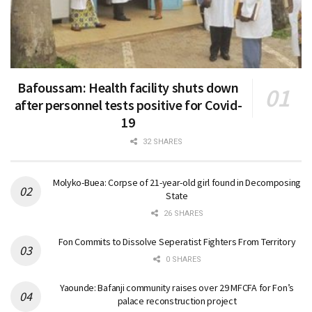
Bafoussam: Health facility shuts down
after personnel tests positive for Covid-
19
32 SHARES
Molyko-Buea: Corpse of 21-year-old girl found in Decomposing
State
26 SHARES
Fon Commits to Dissolve Seperatist Fighters From Territory
0 SHARES
Yaounde: Bafanji community raises over 29 MFCFA for Fon’s
palace reconstruction project