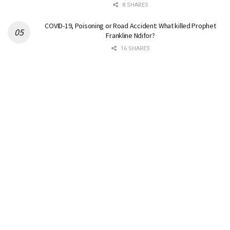
8 SHARES
COVID-19, Poisoning or Road Accident: What killed Prophet
Frankline Ndifor?
16 SHARES