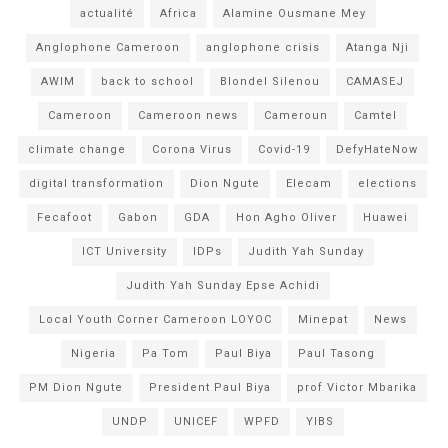
actualité
Africa
Alamine Ousmane Mey
Anglophone Cameroon
anglophone crisis
Atanga Nji
AWIM
back to school
Blondel Silenou
CAMASEJ
Cameroon
Cameroon news
Cameroun
Camtel
climate change
Corona Virus
Covid-19
DefyHateNow
digital transformation
Dion Ngute
Elecam
elections
Fecafoot
Gabon
GDA
Hon Agho Oliver
Huawei
ICT University
IDPs
Judith Yah Sunday
Judith Yah Sunday Epse Achidi
Local Youth Corner Cameroon LOYOC
Minepat
News
Nigeria
Pa Tom
Paul Biya
Paul Tasong
PM Dion Ngute
President Paul Biya
prof Victor Mbarika
UNDP
UNICEF
WPFD
YIBS