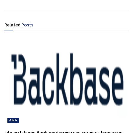
Related
Posts
AMA
Libyan Islamic Bank modernise ses services bancaires