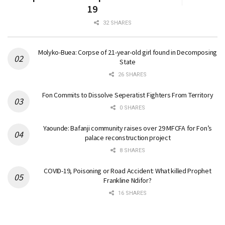
19
32 SHARES
Molyko-Buea: Corpse of 21-year-old girl found in Decomposing
State
26 SHARES
Fon Commits to Dissolve Seperatist Fighters From Territory
0 SHARES
Yaounde: Bafanji community raises over 29 MFCFA for Fon’s
palace reconstruction project
8 SHARES
COVID-19, Poisoning or Road Accident: What killed Prophet
Frankline Ndifor?
16 SHARES