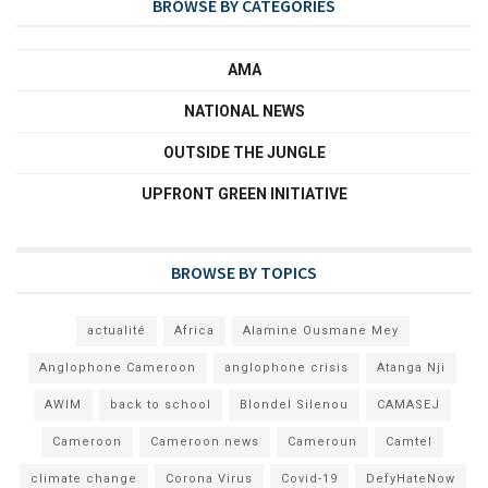
BROWSE BY CATEGORIES
AMA
NATIONAL NEWS
OUTSIDE THE JUNGLE
UPFRONT GREEN INITIATIVE
BROWSE BY TOPICS
actualité
Africa
Alamine Ousmane Mey
Anglophone Cameroon
anglophone crisis
Atanga Nji
AWIM
back to school
Blondel Silenou
CAMASEJ
Cameroon
Cameroon news
Cameroun
Camtel
climate change
Corona Virus
Covid-19
DefyHateNow