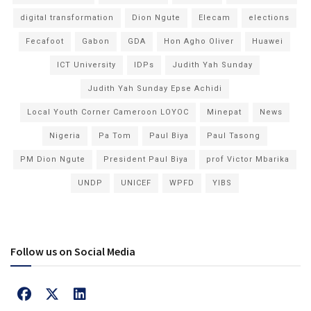
digital transformation
Dion Ngute
Elecam
elections
Fecafoot
Gabon
GDA
Hon Agho Oliver
Huawei
ICT University
IDPs
Judith Yah Sunday
Judith Yah Sunday Epse Achidi
Local Youth Corner Cameroon LOYOC
Minepat
News
Nigeria
Pa Tom
Paul Biya
Paul Tasong
PM Dion Ngute
President Paul Biya
prof Victor Mbarika
UNDP
UNICEF
WPFD
YIBS
Follow us on Social Media