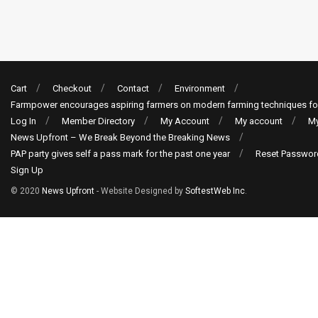
Cart
Checkout
Contact
Environment
Farmpower encourages aspiring farmers on modern farming techniques fo
Log In
Member Directory
My Account
My account
My
News Upfront – We Break Beyond the Breaking News
PAP party gives self a pass mark for the past one year
Reset Passwor
Sign Up
© 2020
News Upfront
- Website Designed by
SoftestWeb Inc
.