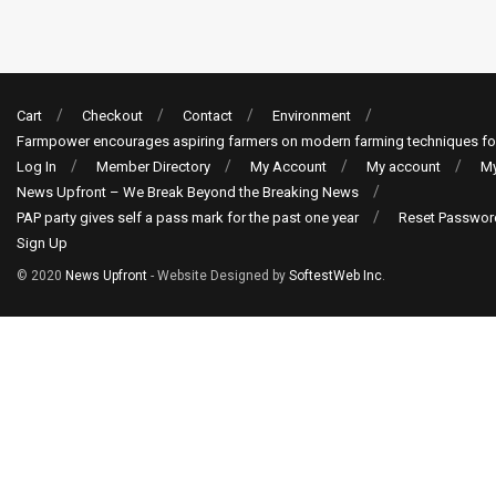
Cart
Checkout
Contact
Environment
Farmpower encourages aspiring farmers on modern farming techniques fo
Log In
Member Directory
My Account
My account
My
News Upfront – We Break Beyond the Breaking News
PAP party gives self a pass mark for the past one year
Reset Passwor
Sign Up
© 2020
News Upfront
- Website Designed by
SoftestWeb Inc
.