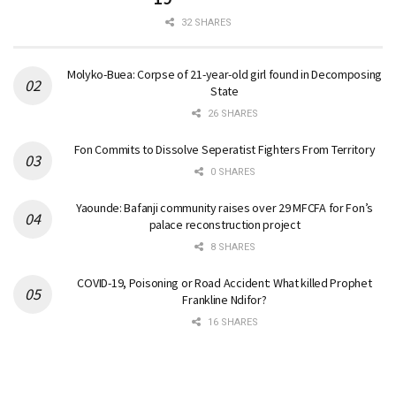
32 SHARES
Molyko-Buea: Corpse of 21-year-old girl found in Decomposing
State
26 SHARES
Fon Commits to Dissolve Seperatist Fighters From Territory
0 SHARES
Yaounde: Bafanji community raises over 29 MFCFA for Fon’s
palace reconstruction project
8 SHARES
COVID-19, Poisoning or Road Accident: What killed Prophet
Frankline Ndifor?
16 SHARES