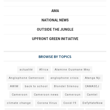
AMA
NATIONAL NEWS
OUTSIDE THE JUNGLE
UPFRONT GREEN INITIATIVE
BROWSE BY TOPICS
actualité
Africa
Alamine Ousmane Mey
Anglophone Cameroon
anglophone crisis
Atanga Nji
AWIM
back to school
Blondel Silenou
CAMASEJ
Cameroon
Cameroon news
Cameroun
Camtel
climate change
Corona Virus
Covid-19
DefyHateNow