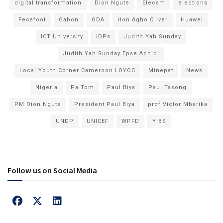
digital transformation
Dion Ngute
Elecam
elections
Fecafoot
Gabon
GDA
Hon Agho Oliver
Huawei
ICT University
IDPs
Judith Yah Sunday
Judith Yah Sunday Epse Achidi
Local Youth Corner Cameroon LOYOC
Minepat
News
Nigeria
Pa Tom
Paul Biya
Paul Tasong
PM Dion Ngute
President Paul Biya
prof Victor Mbarika
UNDP
UNICEF
WPFD
YIBS
Follow us on Social Media