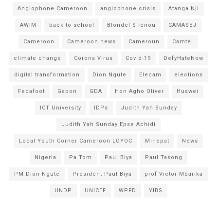
Anglophone Cameroon
anglophone crisis
Atanga Nji
AWIM
back to school
Blondel Silenou
CAMASEJ
Cameroon
Cameroon news
Cameroun
Camtel
climate change
Corona Virus
Covid-19
DefyHateNow
digital transformation
Dion Ngute
Elecam
elections
Fecafoot
Gabon
GDA
Hon Agho Oliver
Huawei
ICT University
IDPs
Judith Yah Sunday
Judith Yah Sunday Epse Achidi
Local Youth Corner Cameroon LOYOC
Minepat
News
Nigeria
Pa Tom
Paul Biya
Paul Tasong
PM Dion Ngute
President Paul Biya
prof Victor Mbarika
UNDP
UNICEF
WPFD
YIBS