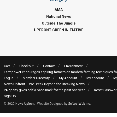
AMA
National News
Outside The Jungle
UPFRONT GREEN INITIATIVE
Cart
Checkout
Contact
Environment
Farmpower encourages aspiring farmers on modern farming techniques fo
Log In
Member Directory
My Account
My account
My
News Upfront – We Break Beyond the Breaking News
PAP party gives self a pass mark for the past one year
Reset Passwor
Sign Up
© 2020
News Upfront
- Website Designed by
SoftestWeb Inc
.