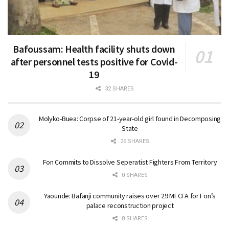
Bafoussam: Health facility shuts down
after personnel tests positive for Covid-
19
32 SHARES
Molyko-Buea: Corpse of 21-year-old girl found in Decomposing
State
26 SHARES
Fon Commits to Dissolve Seperatist Fighters From Territory
0 SHARES
Yaounde: Bafanji community raises over 29 MFCFA for Fon’s
palace reconstruction project
8 SHARES