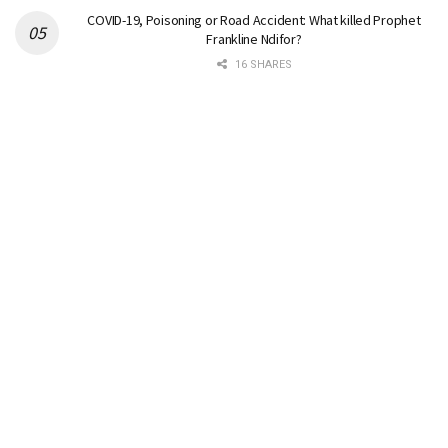
COVID-19, Poisoning or Road Accident: What killed Prophet
Frankline Ndifor?
16 SHARES