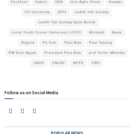
Fecafoot
Gabon
GDA
Hon Agho Oliver
Huawei
ICT University
IDPs
Judith Yah Sunday
Judith Yah Sunday Epse Achidi
Local Youth Corner Cameroon LOYOC
Minepat
News
Nigeria
Pa Tom
Paul Biya
Paul Tasong
PM Dion Ngute
President Paul Biya
prof Victor Mbarika
UNDP
UNICEF
WPFD
YIBS
Follow us on Social Media
POPULAR NEWS