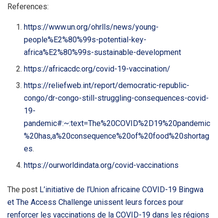
References:
https://www.un.org/ohrlls/news/young-
people%E2%80%99s-potential-key-
africa%E2%80%99s-sustainable-development
https://africacdc.org/covid-19-vaccination/
https://reliefweb.int/report/democratic-republic-
congo/dr-congo-still-struggling-consequences-covid-
19-
pandemic#:~:text=The%20COVID%2D19%20pandemic
%20has,a%20consequence%20of%20food%20shortag
es
.
https://ourworldindata.org/covid-vaccinations
The post
L’initiative de l’Union africaine COVID-19 Bingwa
et The Access Challenge unissent leurs forces pour
renforcer les vaccinations de la COVID-19 dans les régions