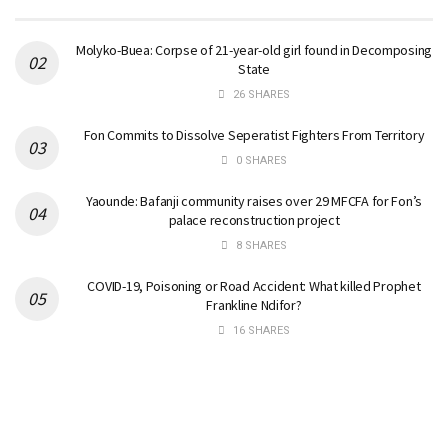
Molyko-Buea: Corpse of 21-year-old girl found in Decomposing
State
26 SHARES
Fon Commits to Dissolve Seperatist Fighters From Territory
0 SHARES
Yaounde: Bafanji community raises over 29 MFCFA for Fon’s
palace reconstruction project
8 SHARES
COVID-19, Poisoning or Road Accident: What killed Prophet
Frankline Ndifor?
16 SHARES