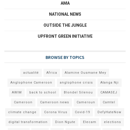
AMA
NATIONAL NEWS
OUTSIDE THE JUNGLE
UPFRONT GREEN INITIATIVE
BROWSE BY TOPICS
actualité
Africa
Alamine Ousmane Mey
Anglophone Cameroon
anglophone crisis
Atanga Nji
AWIM
back to school
Blondel Silenou
CAMASEJ
Cameroon
Cameroon news
Cameroun
Camtel
climate change
Corona Virus
Covid-19
DefyHateNow
digital transformation
Dion Ngute
Elecam
elections