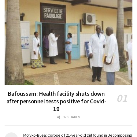
Bafoussam: Health facility shuts down
after personnel tests positive for Covid-
19
32 SHARES
Molyko-Buea: Corpse of 21-year-old girl found in Decomposing