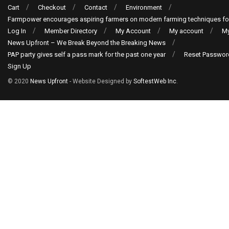
Cart
Checkout
Contact
Environment
Farmpower encourages aspiring farmers on modern farming techniques fo
Log In
Member Directory
My Account
My account
My
News Upfront – We Break Beyond the Breaking News
PAP party gives self a pass mark for the past one year
Reset Passwor
Sign Up
© 2020
News Upfront
- Website Designed by
SoftestWeb Inc
.