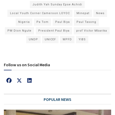
Judith Yah Sunday Epse Achidi
Local Youth Corner Cameroon LOYOC
Minepat
News
Nigeria
Pa Tom
Paul Biya
Paul Tasong
PM Dion Ngute
President Paul Biya
prof Victor Mbarika
UNDP
UNICEF
WPFD
YIBS
Follow us on Social Media
POPULAR NEWS