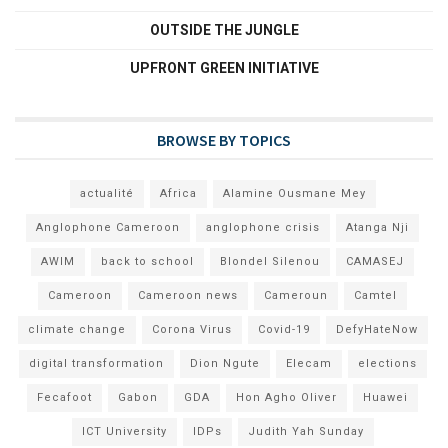
OUTSIDE THE JUNGLE
UPFRONT GREEN INITIATIVE
BROWSE BY TOPICS
actualité
Africa
Alamine Ousmane Mey
Anglophone Cameroon
anglophone crisis
Atanga Nji
AWIM
back to school
Blondel Silenou
CAMASEJ
Cameroon
Cameroon news
Cameroun
Camtel
climate change
Corona Virus
Covid-19
DefyHateNow
digital transformation
Dion Ngute
Elecam
elections
Fecafoot
Gabon
GDA
Hon Agho Oliver
Huawei
ICT University
IDPs
Judith Yah Sunday