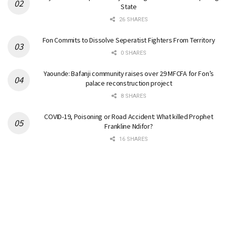
State
26 SHARES
Fon Commits to Dissolve Seperatist Fighters From Territory
0 SHARES
Yaounde: Bafanji community raises over 29 MFCFA for Fon’s
palace reconstruction project
8 SHARES
COVID-19, Poisoning or Road Accident: What killed Prophet
Frankline Ndifor?
16 SHARES