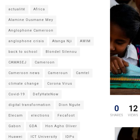
actualité
Africa
Alamine Ousmane Mey
Anglophone Cameroon
anglophone crisis
Atanga Nji
AWIM
back to school
Blondel Silenou
CAMASEJ
Cameroon
Cameroon news
Cameroun
Camtel
climate change
Corona Virus
Covid-19
DefyHateNow
digital transformation
Dion Ngute
0
12
SHARES
VIEWS
Elecam
elections
Fecafoot
Gabon
GDA
Hon Agho Oliver
Huawei
ICT University
IDPs