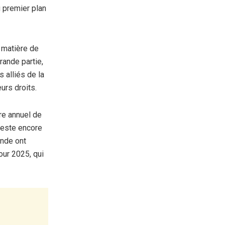
 premier plan
n matière de
rande partie,
 alliés de la
eurs droits.
re annuel de
reste encore
onde ont
our 2025, qui