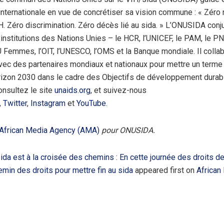
ternationale en vue de concrétiser sa vision commune : « Zéro 
IH. Zéro discrimination. Zéro décès lié au sida. » L’ONUSIDA conj
 institutions des Nations Unies – le HCR, l’UNICEF, le PAM, le P
Femmes, l’OIT, l’UNESCO, l’OMS et la Banque mondiale. Il colla
vec des partenaires mondiaux et nationaux pour mettre un terme
orizon 2030 dans le cadre des Objectifs de développement durab
onsultez le site
unaids.org
, et suivez-nous
,
Twitter
,
Instagram
et
YouTube
.
African Media Agency (AMA)
pour ONUSIDA.
ida est à la croisée des chemins : En cette journée des droits d
emin des droits pour mettre fin au sida
appeared first on
African