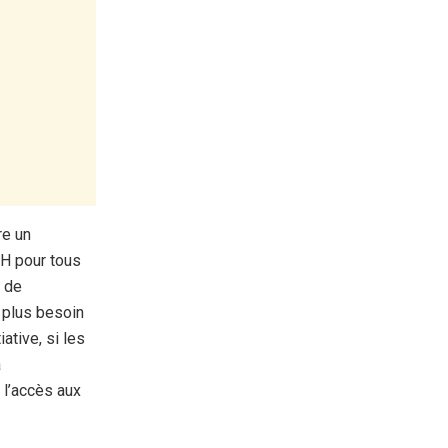
re un
IH pour tous
e de
e plus besoin
ative, si les
a
 l’accès aux