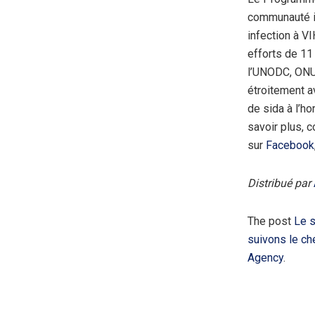
communauté in
infection à V
efforts de 11
l’UNODC, ONU 
étroitement a
de sida à l’h
savoir plus, c
sur
Facebook
Distribué par
The post
Le s
suivons le ch
Agency
.