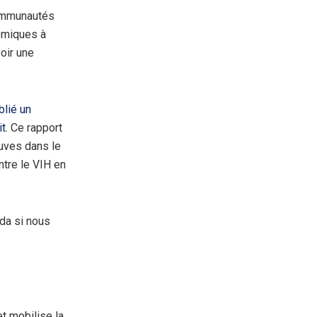
communautés
témiques à
oir une
lié un
it
. Ce rapport
uves dans le
ntre le VIH en
ida si nous
 mobilise la