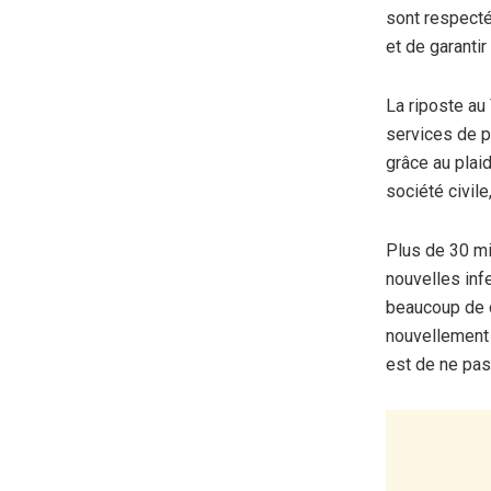
sont respecté
et de garanti
La riposte au
services de p
grâce au plai
société civile
Plus de 30 mi
nouvelles inf
beaucoup de c
nouvellement c
est de ne pas