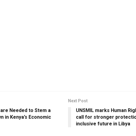
Next Post
are Needed to Stem a
UNSMIL marks Human Righ
n in Kenya’s Economic
call for stronger protecti
inclusive future in Libya