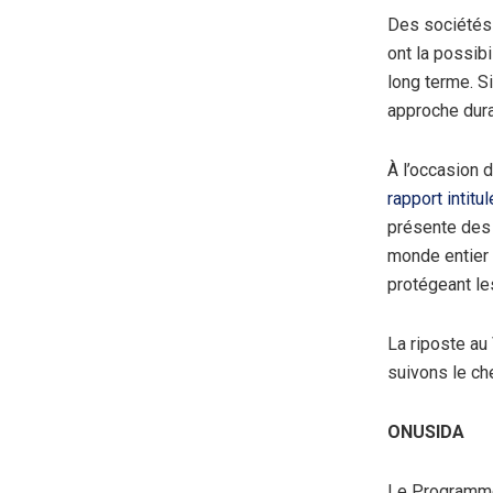
Des sociétés 
ont la possib
long terme. S
approche dura
À l’occasion 
rapport intitu
présente des 
monde entier e
protégeant les
La riposte au
suivons le ch
ONUSIDA
Le Programme