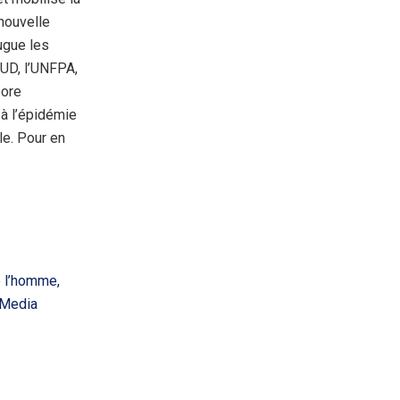
nouvelle
ugue les
NUD, l’UNFPA,
bore
 à l’épidémie
le. Pour en
e l’homme,
 Media