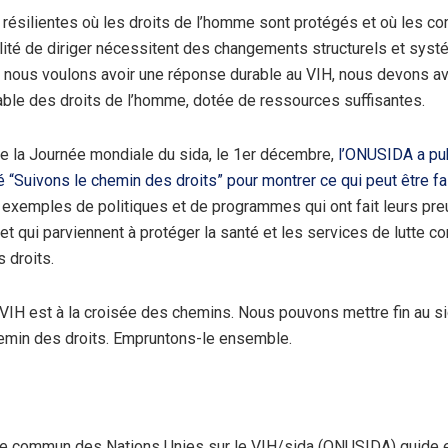
résilientes où les droits de l’homme sont protégés et où les 
ilité de diriger nécessitent des changements structurels et sys
i nous voulons avoir une réponse durable au VIH, nous devons av
ble des droits de l’homme, dotée de ressources suffisantes.
de la Journée mondiale du sida, le 1er décembre,
l’ONUSIDA a pub
lé “Suivons le chemin des droits” pour montrer ce qui peut être fa
exemples de politiques et de programmes qui ont fait leurs pre
t qui parviennent à protéger la santé et les services de lutte co
 droits.
 VIH est à la croisée des chemins. Nous pouvons mettre fin au s
emin des droits. Empruntons-le ensemble.
 commun des Nations Unies sur le VIH/sida (ONUSIDA) guide et