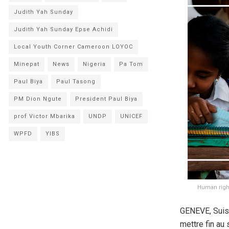
Judith Yah Sunday
Judith Yah Sunday Epse Achidi
Local Youth Corner Cameroon LOYOC
Minepat
News
Nigeria
Pa Tom
Paul Biya
Paul Tasong
PM Dion Ngute
President Paul Biya
prof Victor Mbarika
UNDP
UNICEF
WPFD
YIBS
Human right
GENEVE, Suis
mettre fin au