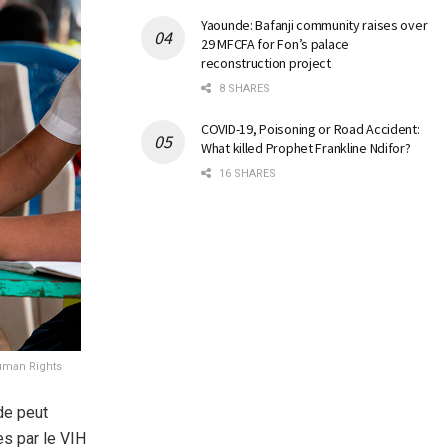
Yaounde: Bafanji community raises over
29 MFCFA for Fon’s palace
reconstruction project
8 SHARES
COVID-19, Poisoning or Road Accident:
What killed Prophet Frankline Ndifor?
16 SHARES
Human Rights
de peut
es par le VIH