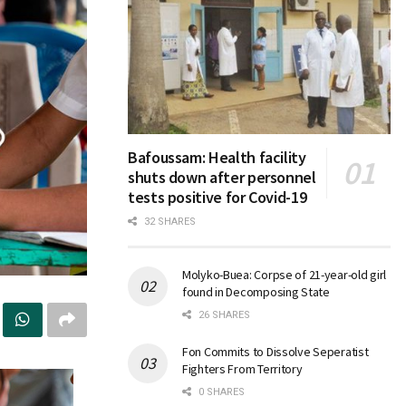
Bafoussam: Health facility
shuts down after personnel
tests positive for Covid-19
32 SHARES
Molyko-Buea: Corpse of 21-year-old girl
found in Decomposing State
26 SHARES
Fon Commits to Dissolve Seperatist
Fighters From Territory
0 SHARES