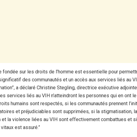
 fondée sur les droits de l’homme est essentielle pour permett
gnificatif des communautés et un accès aux services liés au V
ation”, a déclaré Christine Stegling, directrice exécutive adjoint
es services liés au VIH n’atteindront les personnes qui en ont l
roits humains sont respectés, si les communautés prennent l’initi
atoires et préjudiciables sont supprimées, si la stigmatisation, l
n et la violence liées au VIH sont effectivement combattues et si
itaux est assuré.”