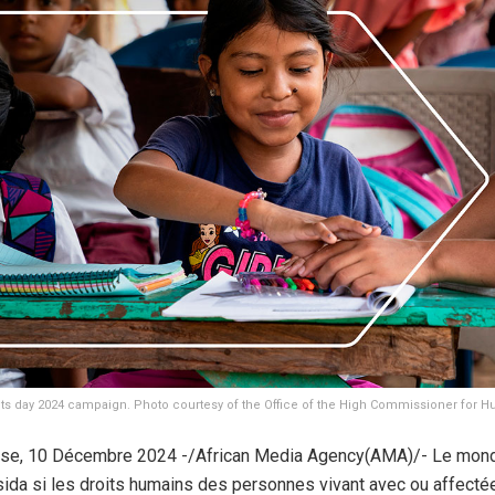
s day 2024 campaign. Photo courtesy of the Office of the High Commissioner for 
se, 10 Décembre 2024 -/African Media Agency(AMA)/- Le mon
 sida si les droits humains des personnes vivant avec ou affecté