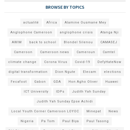
BROWSE BY TOPICS
actualité
Africa
Alamine Ousmane Mey
Anglophone Cameroon
anglophone crisis
Atanga Nji
AWIM
back to school
Blondel Silenou
CAMASEJ
Cameroon
Cameroon news
Cameroun
Camtel
climate change
Corona Virus
Covid-19
DefyHateNow
digital transformation
Dion Ngute
Elecam
elections
Fecafoot
Gabon
GDA
Hon Agho Oliver
Huawei
ICT University
IDPs
Judith Yah Sunday
Judith Yah Sunday Epse Achidi
Local Youth Corner Cameroon LOYOC
Minepat
News
Nigeria
Pa Tom
Paul Biya
Paul Tasong