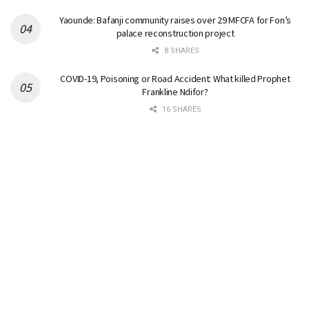
Yaounde: Bafanji community raises over 29 MFCFA for Fon’s
palace reconstruction project
8 SHARES
COVID-19, Poisoning or Road Accident: What killed Prophet
Frankline Ndifor?
16 SHARES