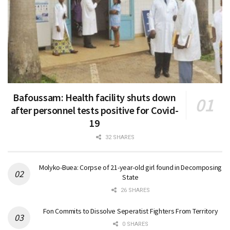
Bafoussam: Health facility shuts down
after personnel tests positive for Covid-
19
32 SHARES
Molyko-Buea: Corpse of 21-year-old girl found in Decomposing
State
26 SHARES
Fon Commits to Dissolve Seperatist Fighters From Territory
0 SHARES