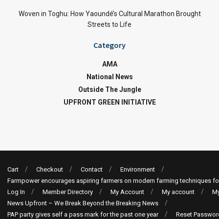
Woven in Toghu: How Yaoundé’s Cultural Marathon Brought
Streets to Life
Category
AMA
National News
Outside The Jungle
UPFRONT GREEN INITIATIVE
Cart
Checkout
Contact
Environment
Farmpower encourages aspiring farmers on modern farming techniques fo
Log In
Member Directory
My Account
My account
My
News Upfront – We Break Beyond the Breaking News
PAP party gives self a pass mark for the past one year
Reset Passwor