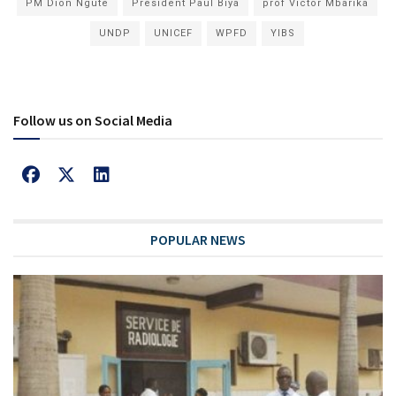
PM Dion Ngute
President Paul Biya
prof Victor Mbarika
UNDP
UNICEF
WPFD
YIBS
Follow us on Social Media
POPULAR NEWS