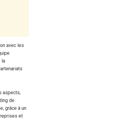
ion avec les
quipe
 la
artenariats
s aspects,
ding de
e, grâce à un
treprises et