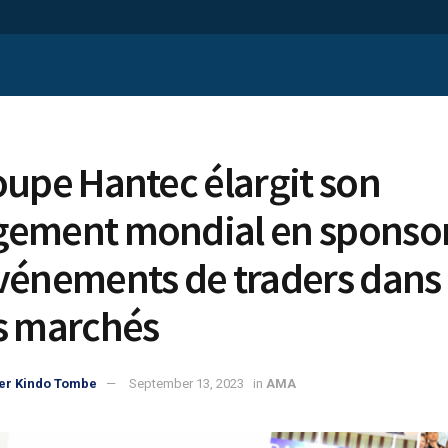
oupe Hantec élargit son
ement mondial en sponsor
vénements de traders dans
s marchés
er Kindo Tombe
September 13, 2023
in
AMA