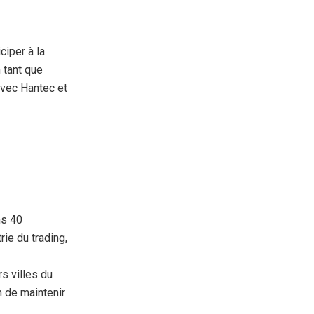
ciper à la
 tant que
avec Hantec et
ns 40
ie du trading,
s villes du
 de maintenir