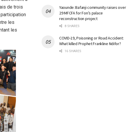
ais de trois
Yaounde: Bafanji community raises over
29 MFCFA for Fon’s palace
participation
reconstruction project
tre les
8 SHARES
ntant les
COVID-19, Poisoning or Road Accident:
What killed Prophet Frankline Ndifor?
16 SHARES