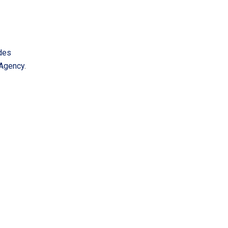
des
 Agency
.