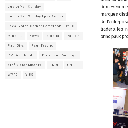
des événement
Judith Yah Sunday
marques disti
Judith Yah Sunday Epse Achidi
de l’entrepri
Local Youth Corner Cameroon LOYOC
traders, les i
principaux pro
Minepat
News
Nigeria
Pa Tom
Paul Biya
Paul Tasong
PM Dion Ngute
President Paul Biya
prof Victor Mbarika
UNDP
UNICEF
WPFD
YIBS