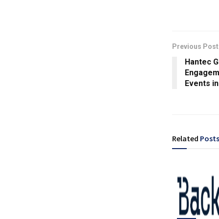
Previous Post
Hantec G
Engageme
Events i
Related
Post