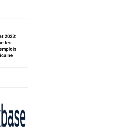
at 2023:
e les
 emplois
icaine