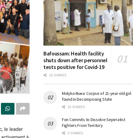
Bafoussam: Health facility
shuts down after personnel
tests positive for Covid-19
32 SHARES
Molyko-Buea: Corpse of 21-year-old girl
found in Decomposing State
26 SHARES
Fon Commits to Dissolve Seperatist
Fighters From Territory
 le leader
0 SHARES
t activement à