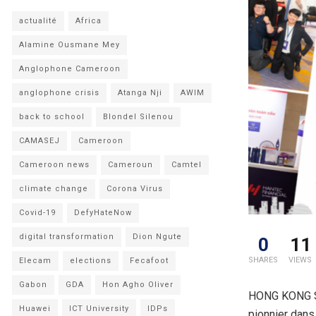
actualité
Africa
Alamine Ousmane Mey
Anglophone Cameroon
anglophone crisis
Atanga Nji
AWIM
back to school
Blondel Silenou
CAMASEJ
Cameroon
Cameroon news
Cameroun
Camtel
climate change
Corona Virus
Covid-19
DefyHateNow
digital transformation
Dion Ngute
0
11
SHARES
VIEWS
Elecam
elections
Fecafoot
Gabon
GDA
Hon Agho Oliver
HONG KONG SA
Huawei
ICT University
IDPs
pionnier dans