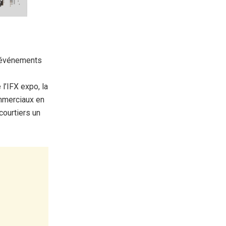
s événements
l’IFX expo, la
ommerciaux en
courtiers un