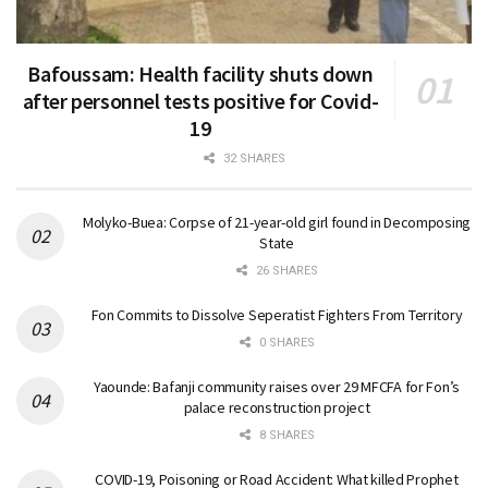
Bafoussam: Health facility shuts down
after personnel tests positive for Covid-
19
32 SHARES
Molyko-Buea: Corpse of 21-year-old girl found in Decomposing
State
26 SHARES
Fon Commits to Dissolve Seperatist Fighters From Territory
0 SHARES
Yaounde: Bafanji community raises over 29 MFCFA for Fon’s
palace reconstruction project
8 SHARES
COVID-19, Poisoning or Road Accident: What killed Prophet