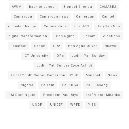
AWIM
back to school
Blondel Silenou
CAMASEJ
Cameroon
Cameroon news
Cameroun
Camtel
climate change
Corona Virus
Covid-19
DefyHateNow
digital transformation
Dion Ngute
Elecam
elections
Fecafoot
Gabon
GDA
Hon Agho Oliver
Huawei
ICT University
IDPs
Judith Yah Sunday
Judith Yah Sunday Epse Achidi
Local Youth Corner Cameroon LOYOC
Minepat
News
Nigeria
Pa Tom
Paul Biya
Paul Tasong
PM Dion Ngute
President Paul Biya
prof Victor Mbarika
UNDP
UNICEF
WPFD
YIBS