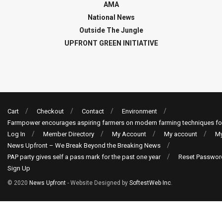
AMA
National News
Outside The Jungle
UPFRONT GREEN INITIATIVE
Cart
Checkout
Contact
Environment
Farmpower encourages aspiring farmers on modern farming techniques fo
Log In
Member Directory
My Account
My account
My
News Upfront – We Break Beyond the Breaking News
PAP party gives self a pass mark for the past one year
Reset Passwor
Sign Up
© 2020
News Upfront
- Website Designed by
SoftestWeb Inc
.