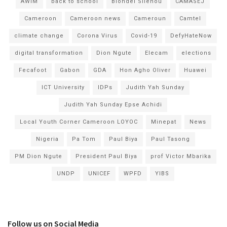
AWIM
back to school
Blondel Silenou
CAMASEJ
Cameroon
Cameroon news
Cameroun
Camtel
climate change
Corona Virus
Covid-19
DefyHateNow
digital transformation
Dion Ngute
Elecam
elections
Fecafoot
Gabon
GDA
Hon Agho Oliver
Huawei
ICT University
IDPs
Judith Yah Sunday
Judith Yah Sunday Epse Achidi
Local Youth Corner Cameroon LOYOC
Minepat
News
Nigeria
Pa Tom
Paul Biya
Paul Tasong
PM Dion Ngute
President Paul Biya
prof Victor Mbarika
UNDP
UNICEF
WPFD
YIBS
Follow us on Social Media