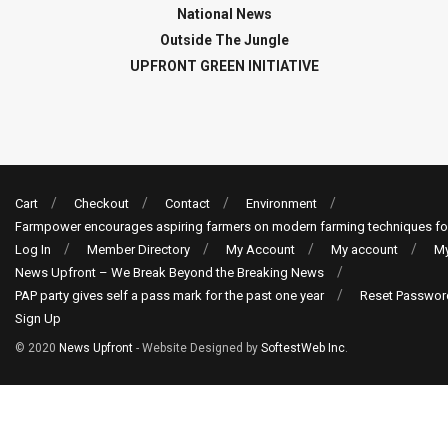
National News
Outside The Jungle
UPFRONT GREEN INITIATIVE
Cart
Checkout
Contact
Environment
Farmpower encourages aspiring farmers on modern farming techniques fo
Log In
Member Directory
My Account
My account
My
News Upfront – We Break Beyond the Breaking News
PAP party gives self a pass mark for the past one year
Reset Passwor
Sign Up
© 2020
News Upfront
- Website Designed by
SoftestWeb Inc
.