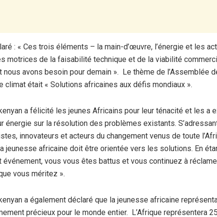
aré : « Ces trois éléments – la main-d’œuvre, l’énergie et les act
es motrices de la faisabilité technique et de la viabilité commerc
t nous avons besoin pour demain ». Le thème de l’Assemblée d
le climat était « Solutions africaines aux défis mondiaux ».
enyan a félicité les jeunes Africains pour leur ténacité et les a 
ur énergie sur la résolution des problèmes existants. S’adressan
vistes, innovateurs et acteurs du changement venus de toute l’Afr
La jeunesse africaine doit être orientée vers les solutions. En étan
t événement, vous vous êtes battus et vous continuez à réclame
que vous méritez ».
kenyan a également déclaré que la jeunesse africaine représentai
ement précieux pour le monde entier. L’Afrique représentera 25