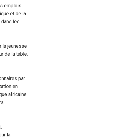
es emplois
que et de la
s dans les
e la jeunesse
r de la table.
onnaires par
tation en
que africaine
rs
,
ur la