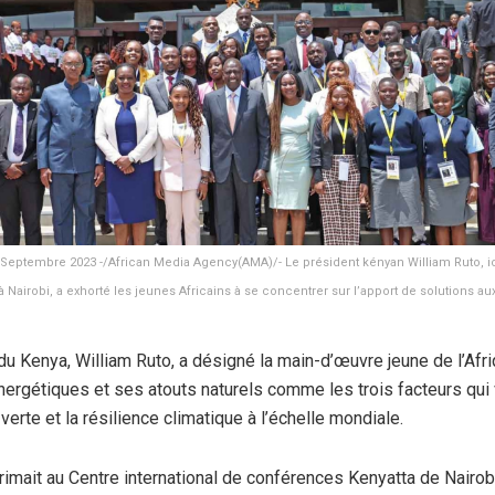
 Septembre 2023 -/African Media Agency(AMA)/- Le président kényan William Ruto, i
 Nairobi, a exhorté les jeunes Africains à se concentrer sur l’apport de solutions 
du Kenya, William Ruto, a désigné la main-d’œuvre jeune de l’Afr
ergétiques et ses atouts naturels comme les trois facteurs qui 
verte et la résilience climatique à l’échelle mondiale.
rimait au Centre international de conférences Kenyatta de Nairobi