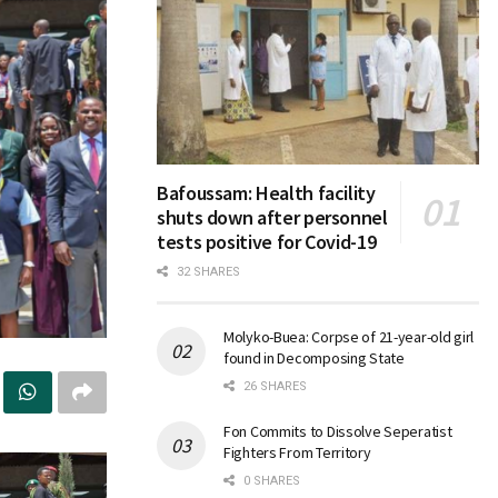
Bafoussam: Health facility
shuts down after personnel
tests positive for Covid-19
32 SHARES
Molyko-Buea: Corpse of 21-year-old girl
found in Decomposing State
26 SHARES
Fon Commits to Dissolve Seperatist
Fighters From Territory
0 SHARES