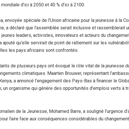
mondiale d’ici à 2050 et 40 % d’ici à 2100.
 envoyée spéciale de l’Union africaine pour la jeunesse à la 
ine, a déclaré que l’assemblée serait inclusive et rassemblerait 
e jeunes leaders, activistes, innovateurs et acteurs du changeme
e a ajouté qu’elle servirait de point de ralliement sur les vulnérabil
lles les pays africains sont confrontés.
ants de plusieurs pays ont évoqué le rôle vital de la jeunesse da
angements climatiques. Maarten Brouwer, représentant l’ambas
enya, a annoncé l’engagement des Pays-Bas à financer le Globa
h, un organisme qui génère des opportunités d’emplois verts à t
omalien de la Jeunesse, Mohamed Barre, a souligné l’urgence d’
pour faire face aux conséquences considérables du changement 