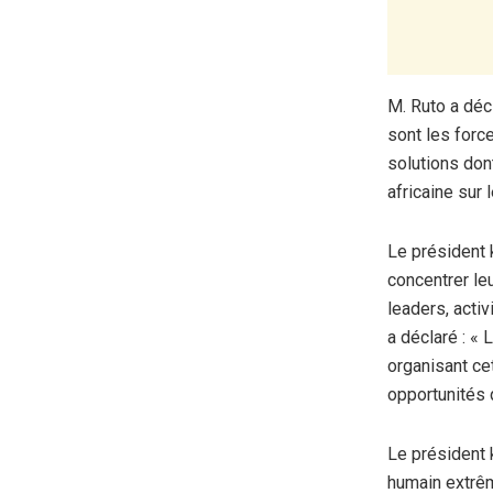
M. Ruto a décl
sont les forc
solutions don
africaine sur 
Le président k
concentrer le
leaders, acti
a déclaré : « 
organisant ce
opportunités 
Le président 
humain extrêm