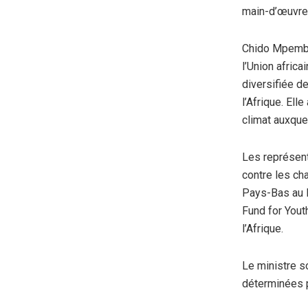
main-d’œuvre 
Chido Mpemba,
l’Union africa
diversifiée d
l’Afrique. Ell
climat auxque
Les représent
contre les ch
Pays-Bas au K
Fund for Yout
l’Afrique.
Le ministre s
déterminées 