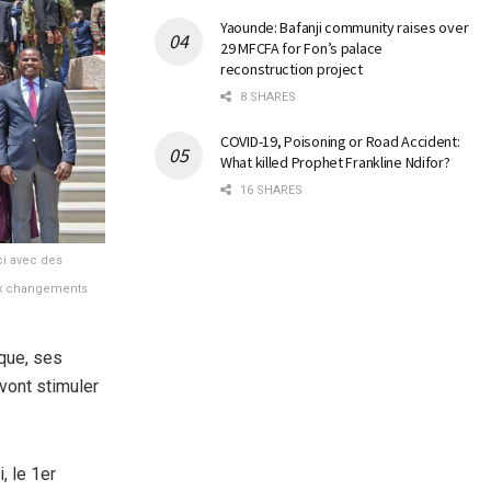
Yaounde: Bafanji community raises over
29 MFCFA for Fon’s palace
reconstruction project
8 SHARES
COVID-19, Poisoning or Road Accident:
What killed Prophet Frankline Ndifor?
16 SHARES
ci avec des
aux changements
ique, ses
vont stimuler
, le 1er