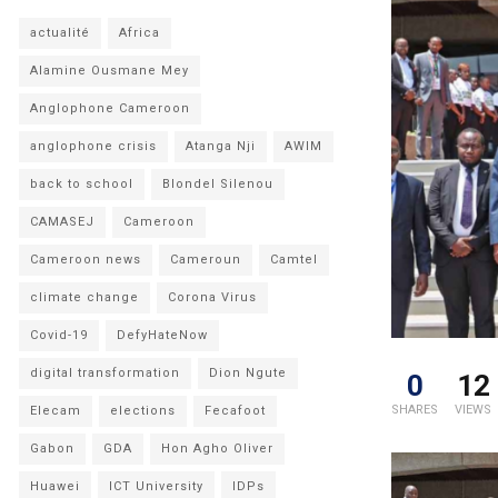
actualité
Africa
Alamine Ousmane Mey
Anglophone Cameroon
anglophone crisis
Atanga Nji
AWIM
back to school
Blondel Silenou
CAMASEJ
Cameroon
Cameroon news
Cameroun
Camtel
climate change
Corona Virus
Covid-19
DefyHateNow
digital transformation
Dion Ngute
0
12
SHARES
VIEWS
Elecam
elections
Fecafoot
Gabon
GDA
Hon Agho Oliver
Huawei
ICT University
IDPs