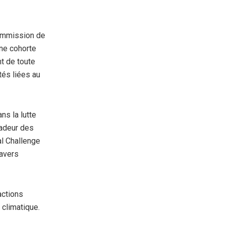
Commission de
une cohorte
nt de toute
ités liées au
ns la lutte
sadeur des
l Challenge
ravers
actions
climatique.