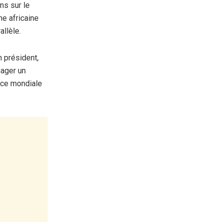
ns sur le
e africaine
allèle.
 président,
gager un
ence mondiale