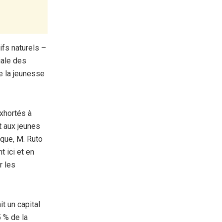
ifs naturels –
iale des
e la jeunesse
exhortés à
t aux jeunes
ique, M. Ruto
t ici et en
r les
t un capital
 % de la