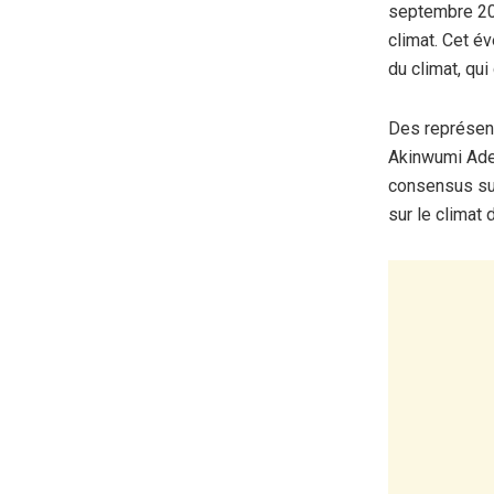
septembre 202
climat. Cet é
du climat, qu
Des représent
Akinwumi Ades
consensus sur
sur le climat