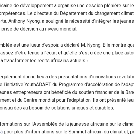
icaine de développement a organisé une session plénière sur l
compétences. Le directeur du Département du changement climati
rte, Anthony Nyong, a souligné la nécessité d’intégrer les jeune
prise de décision au niveau mondial.
blée est une lueur d’espoir, a déclaré M. Nyong. Elle montre qu
 assez d’être tenue à l’écart et qu’elle s’est créée une place autou
 à transformer les récits africains actuels ».
également donné lieu à des présentations d’innovations révoluti
de l’initiative YouthADAPT du Programme d’accélération de l’adap
jeunes entrepreneurs ont bénéficié du soutien financier de la Ban
ent et du Centre mondial pour l’adaptation. Ils ont présenté leu
consacrées au besoin de solutions uniques et durables.
nformations sur l’Assemblée de la jeunesse africaine sur le climat
là
pour plus d’informations sur le Sommet africain du climat et, po