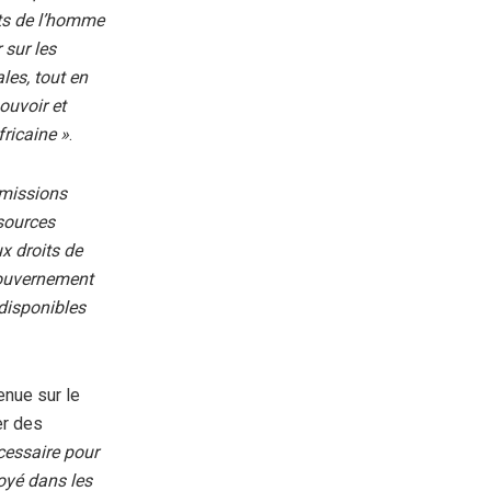
its de l’homme
 sur les
les, tout en
ouvoir et
fricaine »
.
 missions
 sources
ux droits de
Gouvernement
 disponibles
enue sur le
er des
écessaire pour
loyé dans les