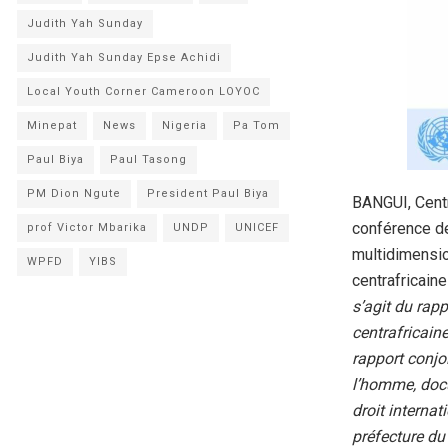
Judith Yah Sunday
Judith Yah Sunday Epse Achidi
Local Youth Corner Cameroon LOYOC
Minepat
News
Nigeria
Pa Tom
Paul Biya
Paul Tasong
PM Dion Ngute
President Paul Biya
BANGUI, Cent
conférence d
prof Victor Mbarika
UNDP
UNICEF
multidimensio
WPFD
YIBS
centrafricain
s’agit du rap
centrafricain
rapport conjo
l’homme, docu
droit interna
préfecture du