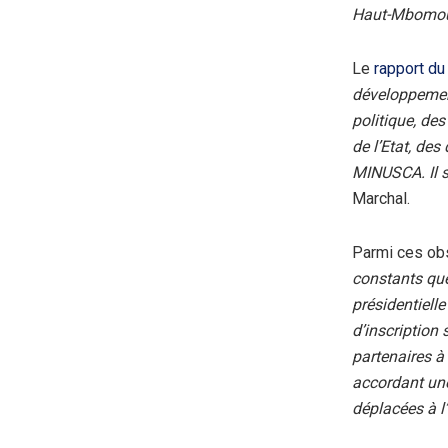
Haut-Mbomo
Le
rapport du
développement
politique, des
de l’Etat, des
MINUSCA. Il s
Marchal.
Parmi ces obs
constants que
présidentiell
d’inscription 
partenaires à 
accordant une
déplacées à l’