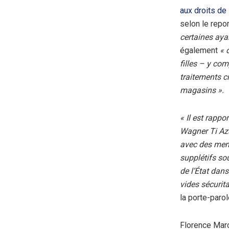
aux droits de
selon le repor
certaines aya
également
« 
filles – y com
traitements c
magasins ».
« Il est rapp
Wagner Ti Aza
avec des mem
supplétifs sou
de l’État dan
vides sécurita
la porte-paro
Florence Marc