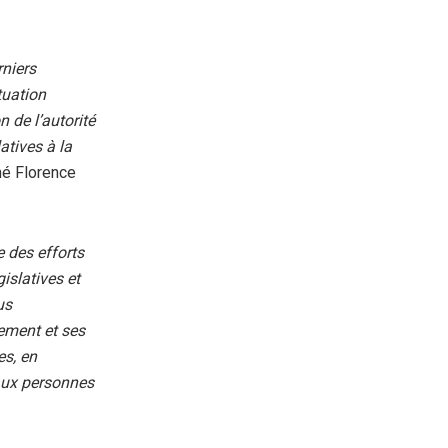
rniers
tuation
n de l’autorité
atives à la
gné Florence
te des efforts
islatives et
us
ement et ses
es, en
 aux personnes