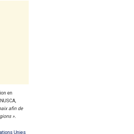
tion en
MINUSCA,
paix afin de
gions ».
ations Unies