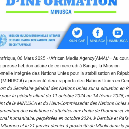
rafrique, 06 Mars 2025 -/African Media Agency(AMA)/– Au cour
e presse hebdomadaire de ce mercredi à Bangui, la Mission
nnelle intégrée des Nations Unies pour la stabilisation en Répu
e (MINUSCA) a présenté deux rapports des Nations Unies en Cen
port du Secrétaire général des Nations Unies sur la situation en 
e pour la période allant du 11 octobre 2024 au 14 février 2025, a
int de la MINUSCA et du Haut-Commissariat des Nations Unies a
mentant des violations et atteintes aux droits de l’homme et vi
tional humanitaire, perpétrées en octobre 2024, à Dembia et Rafaï
 Mbomou et le 21 janvier dernier à proximité de Mboki dans la p