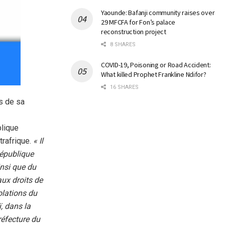
Yaounde: Bafanji community raises over
29 MFCFA for Fon’s palace
reconstruction project
8 SHARES
COVID-19, Poisoning or Road Accident:
What killed Prophet Frankline Ndifor?
16 SHARES
s de sa
blique
trafrique.
« Il
République
insi que du
ux droits de
olations du
, dans la
réfecture du