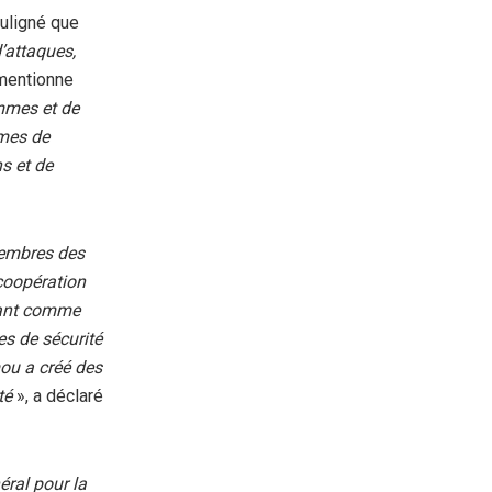
uligné que
’attaques,
 mentionne
emmes et de
rmes de
s et de
membres des
coopération
sant comme
es de sécurité
ou a créé des
té
», a déclaré
éral pour la