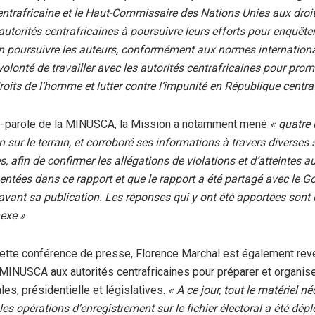
ntrafricaine et le Haut-Commissaire des Nations Unies aux dro
autorités centrafricaines à poursuivre leurs efforts pour enquêter
en poursuivre les auteurs, conformément aux normes internationa
 volonté de travailler avec les autorités centrafricaines pour prom
roits de l’homme et lutter contre l’impunité en République centra
te-parole de la MINUSCA, la Mission a notamment mené
« quatre
n sur le terrain, et corroboré ses informations à travers diverses
 afin de confirmer les allégations de violations et d’atteintes a
ntées dans ce rapport et que le rapport a été partagé avec le 
 avant sa publication. Les réponses qui y ont été apportées sont
exe »
.
ette conférence de presse, Florence Marchal est également rev
 MINUSCA aux autorités centrafricaines pour préparer et organis
les, présidentielle et législatives.
« A ce jour, tout le matériel n
es opérations d’enregistrement sur le fichier électoral a été dép