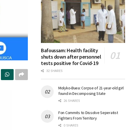
Bafoussam: Health facility
shuts down after personnel
tests positive for Covid-19
32 SHARES
Molyko-Buea: Corpse of 21-year-old girl
found in Decomposing State
26 SHARES
Fon Commits to Dissolve Seperatist
Fighters From Territory
0 SHARES