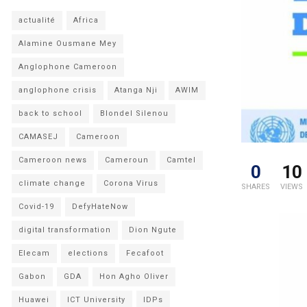
actualité
Africa
Alamine Ousmane Mey
Anglophone Cameroon
anglophone crisis
Atanga Nji
AWIM
back to school
Blondel Silenou
CAMASEJ
Cameroon
Cameroon news
Cameroun
Camtel
0
10
climate change
Corona Virus
SHARES
VIEWS
Covid-19
DefyHateNow
digital transformation
Dion Ngute
Elecam
elections
Fecafoot
Gabon
GDA
Hon Agho Oliver
Huawei
ICT University
IDPs