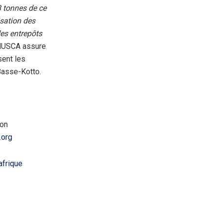
8 tonnes de ce
isation des
des entrepôts
MINUSCA assure
sent les
Basse-Kotto.
ion
.org
afrique