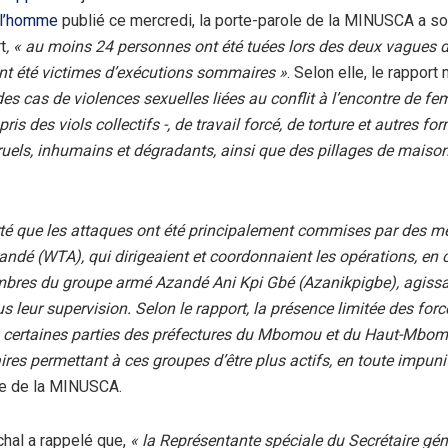
 l’homme
publié ce mercredi, la porte-parole de la MINUSCA a so
t
, « au moins 24 personnes ont été tuées lors des deux vagues d
nt été victimes d’exécutions sommaires »
. Selon elle, le rapport
des cas de violences sexuelles liées au conflit à l’encontre de f
pris des viols collectifs -, de travail forcé, de torture et autres fo
ruels, inhumains et dégradants, ainsi que des pillages de maison
orté que les attaques ont été principalement commises par des 
ndé (WTA), qui dirigeaient et coordonnaient les opérations, en 
bres du groupe armé Azandé Ani Kpi Gbé (Azanikpigbe), agis
s leur supervision. Selon le rapport, la présence limitée des forc
s certaines parties des préfectures du Mbomou et du Haut-Mbom
ires permettant à ces groupes d’être plus actifs, en toute impuni
le de la MINUSCA.
hal a rappelé que,
« la Représentante spéciale du Secrétaire gén