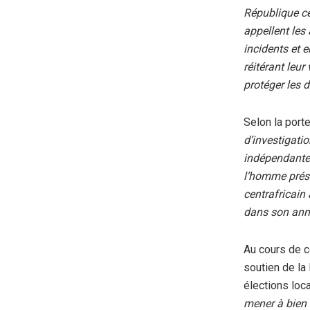
République ce
appellent les 
incidents et 
réitérant leur
protéger les d
Selon la por
d’investigatio
indépendantes,
l’homme prése
centrafricain
dans son ann
Au cours de c
soutien de la
élections loca
mener à bien l