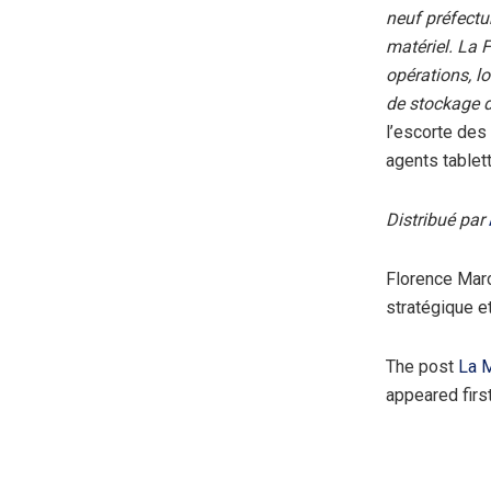
neuf préfectu
matériel. La 
opérations, l
de stockage d
l’escorte des 
agents tablet
Distribué par
Florence Marc
stratégique e
The post
La M
appeared firs