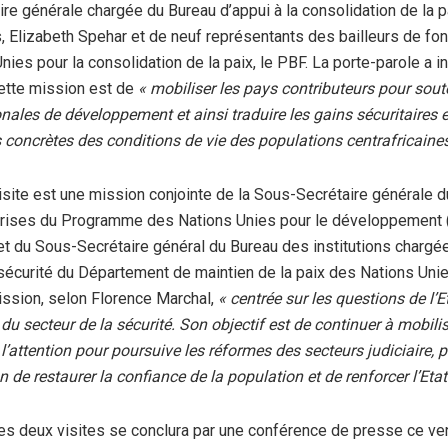
re générale chargée du Bureau d’appui à la consolidation de la 
, Elizabeth Spehar et de neuf représentants des bailleurs de f
nies pour la consolidation de la paix, le PBF. La porte-parole a 
 cette mission est de
« mobiliser les pays contributeurs pour soute
onales de développement et ainsi traduire les gains sécuritaires 
 concrètes des conditions de vie des populations centrafricaine
site est une mission conjointe de la Sous-Secrétaire générale 
crises du Programme des Nations Unies pour le développement
t du Sous-Secrétaire général du Bureau des institutions chargée
a sécurité du Département de maintien de la paix des Nations Uni
ssion, selon Florence Marchal,
« centrée sur les questions de l’Et
du secteur de la sécurité. Son objectif est de continuer à mobilis
l’attention pour poursuive les réformes des secteurs judiciaire, pé
in de restaurer la confiance de la population et de renforcer l’Etat 
s deux visites se conclura par une conférence de presse ce ve