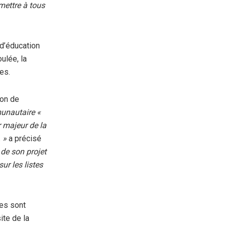
mettre à tous
 d’éducation
ulée, la
es.
ion de
munautaire «
r majeur de la
 »
a précisé
de son projet
r les listes
es sont
ite de la