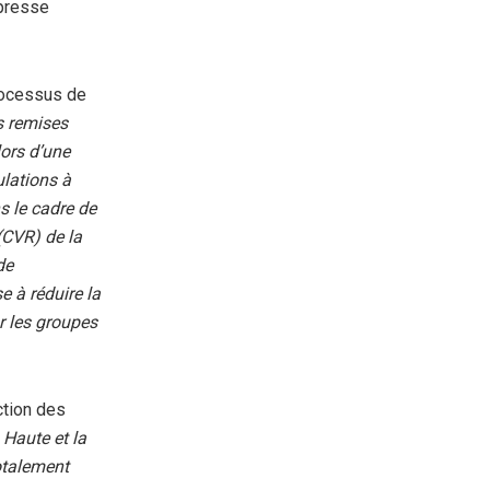
 presse
processus de
s
remises
ors d’une
lations à
s le cadre de
(CVR) de la
de
e à réduire la
r les groupes
ction des
a Haute et la
otalement