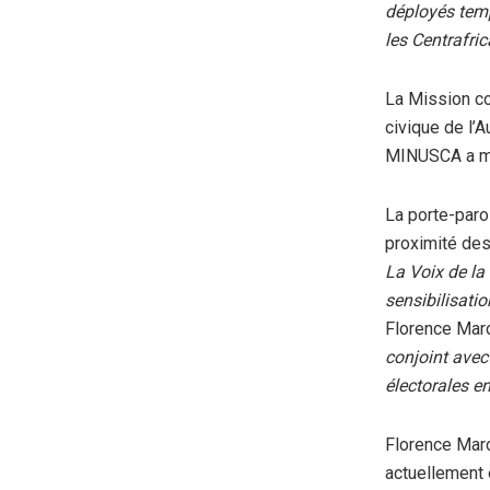
déployés temp
les Centrafric
La Mission co
civique de l’
MINUSCA a me
La porte-parol
proximité de
La Voix de la
sensibilisatio
Florence Marc
conjoint avec
électorales en
Florence Mar
actuellement 