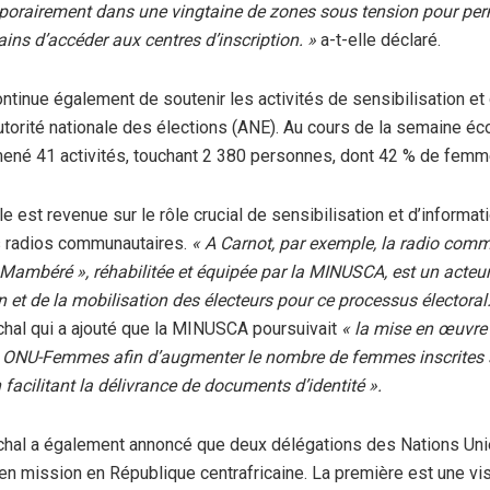
orairement dans une vingtaine de zones sous tension pour per
ains d’accéder aux centres d’inscription. »
a-t-elle déclaré.
ntinue également de soutenir les activités de sensibilisation et
Autorité nationale des élections (ANE). Au cours de la semaine éco
né 41 activités, touchant 2 380 personnes, dont 42 % de femm
e est revenue sur le rôle crucial de sensibilisation et d’informat
s radios communautaires.
« A Carnot, par exemple, la radio com
 Mambéré », réhabilitée et équipée par la MINUSCA, est un acteu
n et de la mobilisation des électeurs pour ce processus électoral.
hal qui a ajouté que la MINUSCA poursuivait
« la mise en œuvre 
 ONU-Femmes afin d’augmenter le nombre de femmes inscrites su
 facilitant la délivrance de documents d’identité ».
chal a également annoncé que deux délégations des Nations Uni
en mission en République centrafricaine. La première est une vis