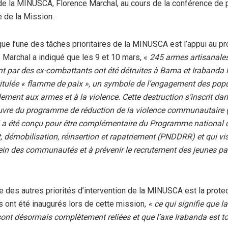
de la MINUSCA, Florence Marchal, au cours de la conférence de
 de la Mission.
que l’une des tâches prioritaires de la MINUSCA est l’appui au 
e Marchal a indiqué que les 9 et 10 mars, «
245 armes artisanale
t par des ex-combattants ont été détruites à Bama et Irabanda l
itulée « flamme de paix », un symbole de l’engagement des popu
lement aux armes et à la violence. Cette destruction s’inscrit dan
uvre du programme de réduction de la violence communautaire 
a été conçu pour être complémentaire du Programme national 
démobilisation, réinsertion et rapatriement (PNDDRR) et qui vis
ein des communautés et à prévenir le recrutement des jeunes pa
ne des autres priorités d’intervention de la MINUSCA est la prote
ts ont été inaugurés lors de cette mission,
« ce qui signifie que l
ont désormais complètement reliées et que l’axe Irabanda est t