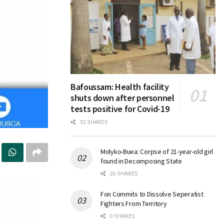
Bafoussam: Health facility
shuts down after personnel
tests positive for Covid-19
32 SHARES
Molyko-Buea: Corpse of 21-year-old girl
found in Decomposing State
26 SHARES
Fon Commits to Dissolve Seperatist
Fighters From Territory
0 SHARES