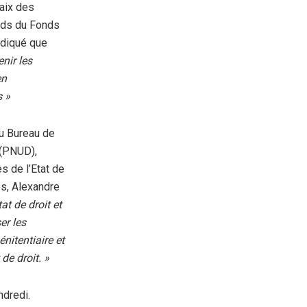
paix des
onds du Fonds
indiqué que
nir les
en
s »
du Bureau de
 (PNUD),
s de l’Etat de
es, Alexandre
at de droit et
er les
nitentiaire et
de droit. »
ndredi.