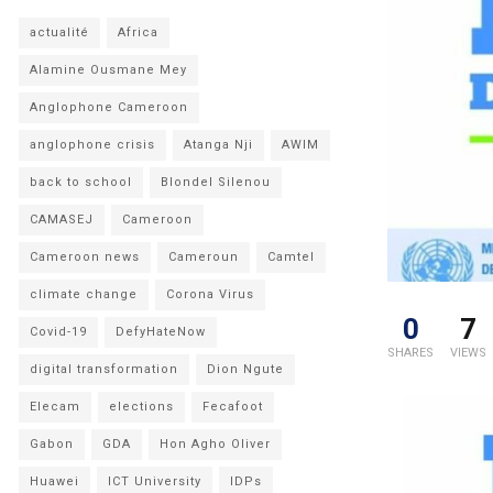
actualité
Africa
Alamine Ousmane Mey
Anglophone Cameroon
anglophone crisis
Atanga Nji
AWIM
back to school
Blondel Silenou
CAMASEJ
Cameroon
Cameroon news
Cameroun
Camtel
climate change
Corona Virus
0
7
Covid-19
DefyHateNow
SHARES
VIEWS
digital transformation
Dion Ngute
Elecam
elections
Fecafoot
Gabon
GDA
Hon Agho Oliver
Huawei
ICT University
IDPs