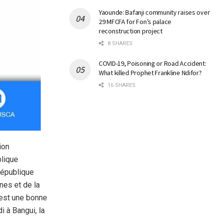
Yaounde: Bafanji community raises over
29 MFCFA for Fon’s palace
reconstruction project
8 SHARES
COVID-19, Poisoning or Road Accident:
What killed Prophet Frankline Ndifor?
16 SHARES
ion
blique
République
nes et de la
 est une bonne
i à Bangui, la