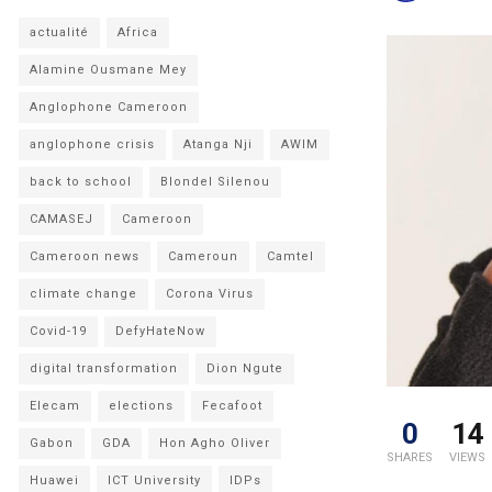
actualité
Africa
Alamine Ousmane Mey
Anglophone Cameroon
anglophone crisis
Atanga Nji
AWIM
back to school
Blondel Silenou
CAMASEJ
Cameroon
Cameroon news
Cameroun
Camtel
climate change
Corona Virus
Covid-19
DefyHateNow
digital transformation
Dion Ngute
Elecam
elections
Fecafoot
0
14
Gabon
GDA
Hon Agho Oliver
SHARES
VIEWS
Huawei
ICT University
IDPs