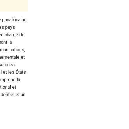
e panafricaine
les pays
 en charge de
nant la
mmunications,
nnementale et
ssources
l et les États
omprend la
tional et
dentiel et un