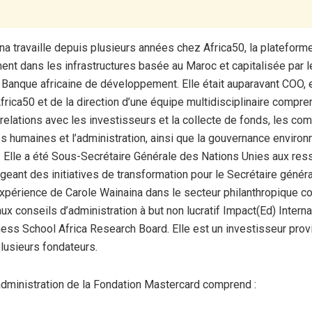
na travaille depuis plusieurs années chez Africa50, la plateform
ent dans les infrastructures basée au Maroc et capitalisée par 
la Banque africaine de développement. Elle était auparavant COO,
Africa50 et de la direction d’une équipe multidisciplinaire compre
s relations avec les investisseurs et la collecte de fonds, les co
s humaines et l’administration, ainsi que la gouvernance enviro
. Elle a été Sous-Secrétaire Générale des Nations Unies aux re
geant des initiatives de transformation pour le Secrétaire généra
périence de Carole Wainaina dans le secteur philanthropique c
aux conseils d’administration à but non lucratif Impact(Ed) Interna
ess School Africa Research Board. Elle est un investisseur provi
lusieurs fondateurs.
administration de la Fondation Mastercard comprend :