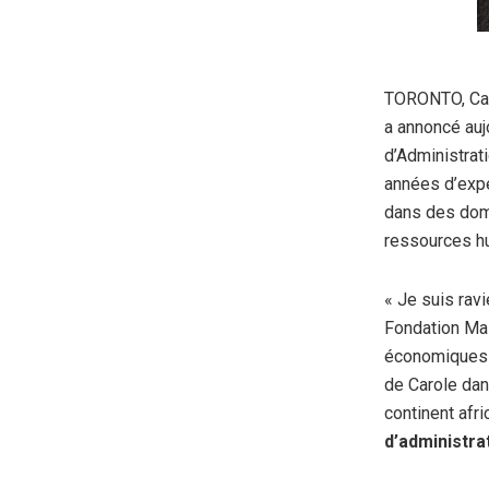
TORONTO, Can
a annoncé auj
d’Administrat
années d’expé
dans des doma
ressources h
« Je suis ravi
Fondation Mas
économiques p
de Carole dan
continent afr
d’administra