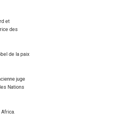
rd et
trice des
bel de la paix
ancienne juge
des Nations
 Africa.