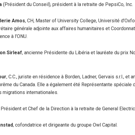
a
(Président du Conseil), président à la retraite de PepsiCo, Inc.
lerie Amos
, CH, Master of University College, Université d’Oxfo
étaire générale adjointe aux affaires humanitaires et Coordonna
ence à l’ONU.
on Sirleaf
, ancienne Présidente du Libéria et lauréate du prix No
our
, C.C., juriste en résidence à Borden, Ladner, Gervais s.r.l., et 
prême du Canada. Elle a également été Représentante spéciale 
s migrations internationales.
, Président et Chef de la Direction à la retraite de General Electric
onstad
, cofondatrice et dirigeante du groupe Owl Capital.