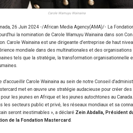
Carole Wamuyu Wainaina
ada, 26 Juin 2024 -/African Media Agency(AMA)/- La Fondatio
ourd’hui la nomination de Carole Wamuyu Wainaina dans son Con
ion. Carole Wainaina est une dirigeante d’entreprise de haut nive
rience mondiale dans des multinationales et des organisations 
ines tels que la stratégie, la transformation organisationnelle e
umaines.
e d’accueillir Carole Wainaina au sein de notre Conseil d’administ
tercard met en œuvre une stratégie audacieuse pour créer des
our les jeunes en Afrique et les jeunes autochtones au Canada.
s les secteurs public et privé, les réseaux mondiaux et sa conn
icain seront inestimables », a déclaré
Zein Abdalla, Président d
tion de la Fondation Mastercard
.