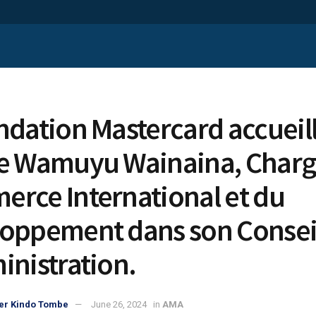
ndation Mastercard accueil
e Wamuyu Wainaina, Charg
rce International et du
oppement dans son Consei
inistration.
er Kindo Tombe
June 26, 2024
in
AMA