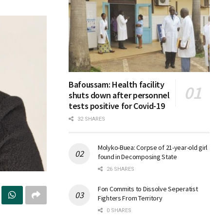
Bafoussam: Health facility
shuts down after personnel
tests positive for Covid-19
32 SHARES
Molyko-Buea: Corpse of 21-year-old girl
found in Decomposing State
26 SHARES
Fon Commits to Dissolve Seperatist
Fighters From Territory
0 SHARES