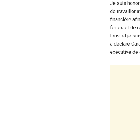
Je suis honor
de travailler 
financière af
fortes et de 
tous, et je su
a déclaré Car
exécutive de 