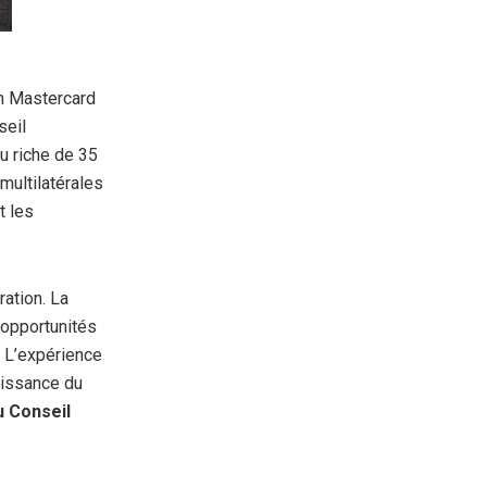
n Mastercard
seil
au riche de 35
multilatérales
t les
ration. La
 opportunités
 L’expérience
aissance du
u Conseil