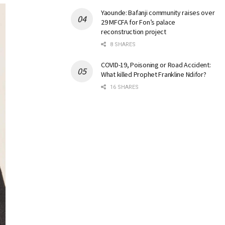
Yaounde: Bafanji community raises over
29 MFCFA for Fon’s palace
reconstruction project
8 SHARES
COVID-19, Poisoning or Road Accident:
What killed Prophet Frankline Ndifor?
16 SHARES