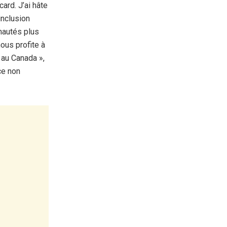
ard. J’ai hâte
inclusion
nautés plus
ous profite à
 au Canada »,
ce non