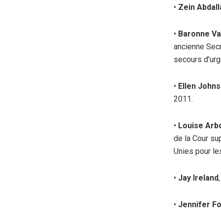
•
Zein Abdall
•
Baronne Va
ancienne Secr
secours d’urg
•
Ellen Johns
2011.
•
Louise Arb
de la Cour su
Unies pour le
•
Jay Ireland
•
Jennifer F