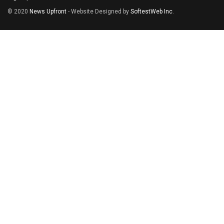
© 2020
News Upfront
- Website Designed by
SoftestWeb Inc
.