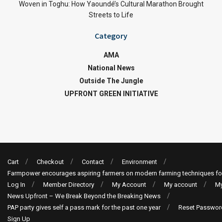
Woven in Toghu: How Yaoundé’s Cultural Marathon Brought
Streets to Life
Category
AMA
National News
Outside The Jungle
UPFRONT GREEN INITIATIVE
Cart
Checkout
Contact
Environment
Farmpower encourages aspiring farmers on modern farming techniques fo
Log In
Member Directory
My Account
My account
My
News Upfront – We Break Beyond the Breaking News
PAP party gives self a pass mark for the past one year
Reset Passwor
Sign Up