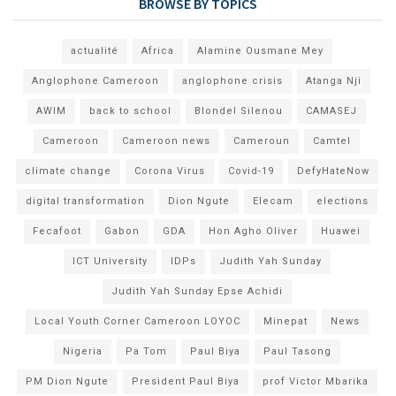
BROWSE BY TOPICS
actualité
Africa
Alamine Ousmane Mey
Anglophone Cameroon
anglophone crisis
Atanga Nji
AWIM
back to school
Blondel Silenou
CAMASEJ
Cameroon
Cameroon news
Cameroun
Camtel
climate change
Corona Virus
Covid-19
DefyHateNow
digital transformation
Dion Ngute
Elecam
elections
Fecafoot
Gabon
GDA
Hon Agho Oliver
Huawei
ICT University
IDPs
Judith Yah Sunday
Judith Yah Sunday Epse Achidi
Local Youth Corner Cameroon LOYOC
Minepat
News
Nigeria
Pa Tom
Paul Biya
Paul Tasong
PM Dion Ngute
President Paul Biya
prof Victor Mbarika