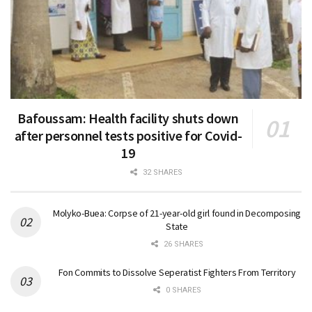
Bafoussam: Health facility shuts down
after personnel tests positive for Covid-
19
32 SHARES
Molyko-Buea: Corpse of 21-year-old girl found in Decomposing
State
26 SHARES
Fon Commits to Dissolve Seperatist Fighters From Territory
0 SHARES