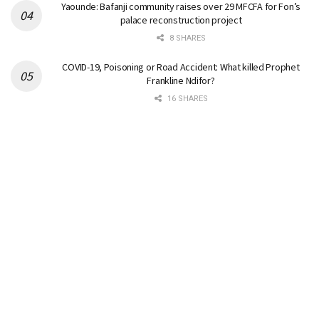
Yaounde: Bafanji community raises over 29 MFCFA for Fon’s
palace reconstruction project
8 SHARES
COVID-19, Poisoning or Road Accident: What killed Prophet
Frankline Ndifor?
16 SHARES