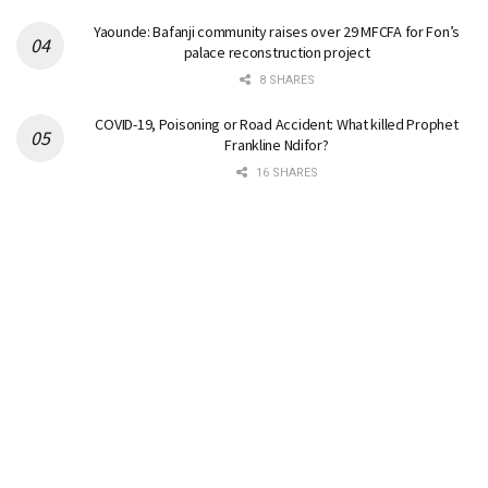
Yaounde: Bafanji community raises over 29 MFCFA for Fon’s
palace reconstruction project
8 SHARES
COVID-19, Poisoning or Road Accident: What killed Prophet
Frankline Ndifor?
16 SHARES