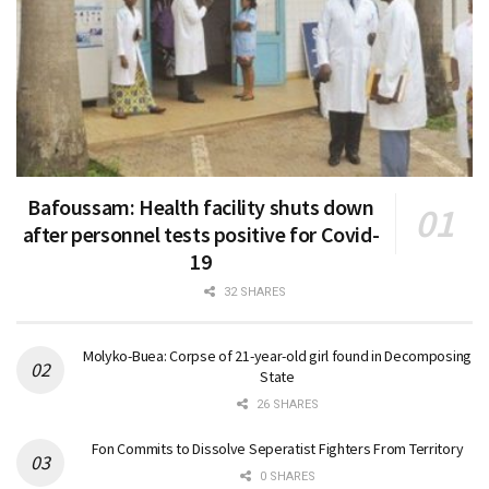
Bafoussam: Health facility shuts down
after personnel tests positive for Covid-
19
32 SHARES
Molyko-Buea: Corpse of 21-year-old girl found in Decomposing
State
26 SHARES
Fon Commits to Dissolve Seperatist Fighters From Territory
0 SHARES