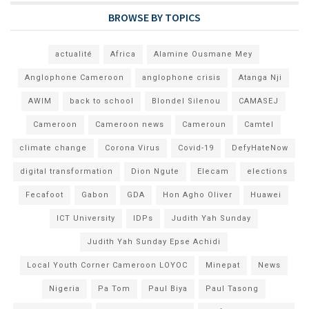
BROWSE BY TOPICS
actualité
Africa
Alamine Ousmane Mey
Anglophone Cameroon
anglophone crisis
Atanga Nji
AWIM
back to school
Blondel Silenou
CAMASEJ
Cameroon
Cameroon news
Cameroun
Camtel
climate change
Corona Virus
Covid-19
DefyHateNow
digital transformation
Dion Ngute
Elecam
elections
Fecafoot
Gabon
GDA
Hon Agho Oliver
Huawei
ICT University
IDPs
Judith Yah Sunday
Judith Yah Sunday Epse Achidi
Local Youth Corner Cameroon LOYOC
Minepat
News
Nigeria
Pa Tom
Paul Biya
Paul Tasong