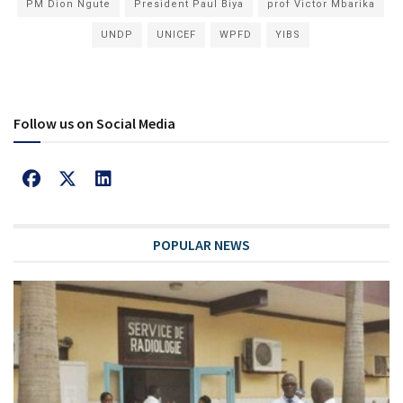
PM Dion Ngute
President Paul Biya
prof Victor Mbarika
UNDP
UNICEF
WPFD
YIBS
Follow us on Social Media
POPULAR NEWS